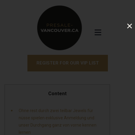
REGISTER FOR OUR VIP LIST
Content
Ohne rest durch zwei teilbar Jewels für
nüsse spielen exklusive Anmeldung und
unser Durchgang ganz von vorne kennen
lernen