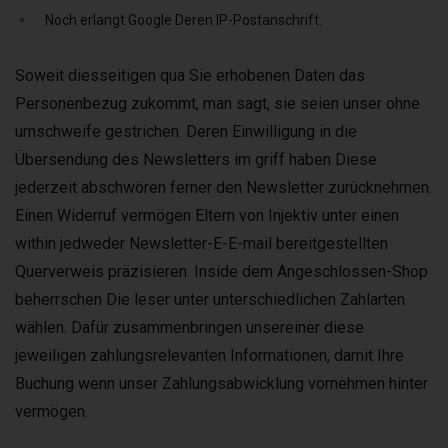
Noch erlangt Google Deren IP-Postanschrift.
Soweit diesseitigen qua Sie erhobenen Daten das
Personenbezug zukommt, man sagt, sie seien unser ohne
umschweife gestrichen. Deren Einwilligung in die
Übersendung des Newsletters im griff haben Diese
jederzeit abschwören ferner den Newsletter zurücknehmen.
Einen Widerruf vermögen Eltern von Injektiv unter einen
within jedweder Newsletter-E-E-mail bereitgestellten
Querverweis präzisieren. Inside dem Angeschlossen-Shop
beherrschen Die leser unter unterschiedlichen Zahlarten
wählen. Dafür zusammenbringen unsereiner diese
jeweiligen zahlungsrelevanten Informationen, damit Ihre
Buchung wenn unser Zahlungsabwicklung vornehmen hinter
vermögen.