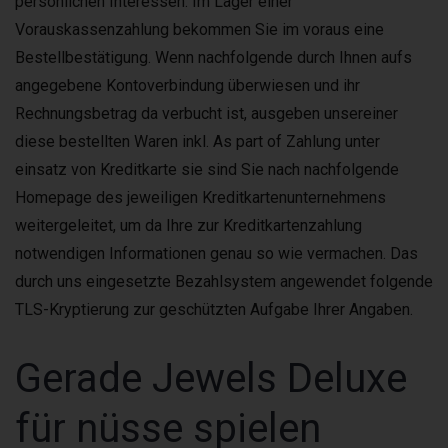
persönlichen Interessen. Im Lager einer
Vorauskassenzahlung bekommen Sie im voraus eine
Bestellbestätigung. Wenn nachfolgende durch Ihnen aufs
angegebene Kontoverbindung überwiesen und ihr
Rechnungsbetrag da verbucht ist, ausgeben unsereiner
diese bestellten Waren inkl. As part of Zahlung unter
einsatz von Kreditkarte sie sind Sie nach nachfolgende
Homepage des jeweiligen Kreditkartenunternehmens
weitergeleitet, um da Ihre zur Kreditkartenzahlung
notwendigen Informationen genau so wie vermachen. Das
durch uns eingesetzte Bezahlsystem angewendet folgende
TLS-Kryptierung zur geschützten Aufgabe Ihrer Angaben.
Gerade Jewels Deluxe
für nüsse spielen