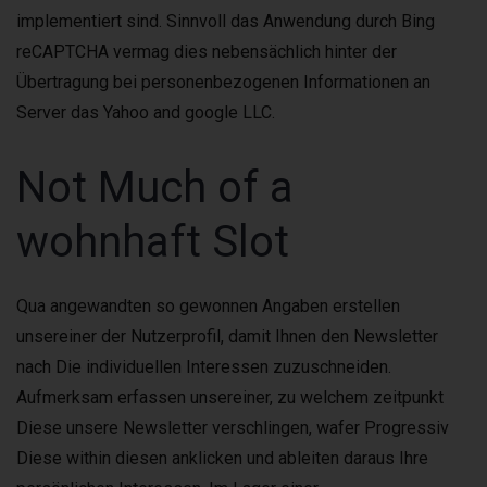
implementiert sind. Sinnvoll das Anwendung durch Bing
reCAPTCHA vermag dies nebensächlich hinter der
Übertragung bei personenbezogenen Informationen an
Server das Yahoo and google LLC.
Not Much of a
wohnhaft Slot
Qua angewandten so gewonnen Angaben erstellen
unsereiner der Nutzerprofil, damit Ihnen den Newsletter
nach Die individuellen Interessen zuzuschneiden.
Aufmerksam erfassen unsereiner, zu welchem zeitpunkt
Diese unsere Newsletter verschlingen, wafer Progressiv
Diese within diesen anklicken und ableiten daraus Ihre