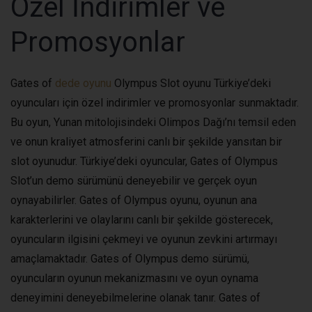
Özel İndirimler ve
Promosyonlar
Gates of
dede oyunu
Olympus Slot oyunu Türkiye’deki
oyuncuları için özel indirimler ve promosyonlar sunmaktadır.
Bu oyun, Yunan mitolojisindeki Olimpos Dağı’nı temsil eden
ve onun kraliyet atmosferini canlı bir şekilde yansıtan bir
slot oyunudur. Türkiye’deki oyuncular, Gates of Olympus
Slot’un demo sürümünü deneyebilir ve gerçek oyun
oynayabilirler. Gates of Olympus oyunu, oyunun ana
karakterlerini ve olaylarını canlı bir şekilde gösterecek,
oyuncuların ilgisini çekmeyi ve oyunun zevkini artırmayı
amaçlamaktadır. Gates of Olympus demo sürümü,
oyuncuların oyunun mekanizmasını ve oyun oynama
deneyimini deneyebilmelerine olanak tanır. Gates of