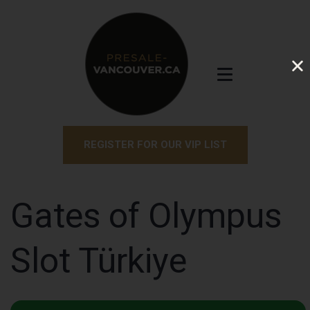
REGISTER FOR OUR VIP LIST
Gates of Olympus
Slot Türkiye