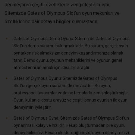
derinleştiren çeşitli özelliklerle zenginleştirilmiştir.
Sitemizde Gates of Olympus Slot’un oyun mekanları ve
özelliklerine dair detaylı bilgiler sunmaktadır.
Gates of Olympus Demo Oyunu: Sitemizde Gates of Olympus
Slot’un demo sürümü bulunmaktadır. Bu sürüm, gerçek oyun
oynarken risk almaksızın deneyim kazandırmanıza olanak
tanır. Demo oyunu, oyunun mekaniklerini ve oyunun genel
atmosferini anlamak için ideal bir araçtır.
Gates of Olympus Oyunu: Sitemizde Gates of Olympus
Slot’un gerçek oyun sürümü de mevcuttur. Bu oyun,
profesyonel tasarımlar ve ilginç temalarla zenginleştirilmiştir.
Oyun, kullanıcı dostu arayüz ve çeşitli bonus oyunları ile oyun
deneyimini iyileştirir.
Gates of Olympus Oyna: Sitemizde Gates of Olympus Slot’un
oynanması kolay ve hızlıdır. Hesap oluşturmadan bile oyunu
deneyebilirsiniz. Hesap oluşturduğunuzda, oyun deneyiminizi