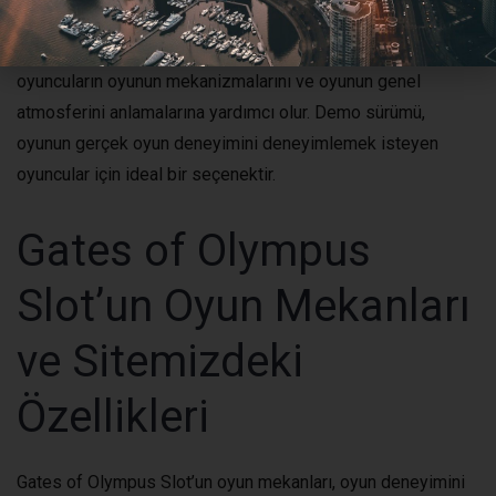
Gates of Olympus demo sürümü, oyunun tam versiyonunu
denemek için ücretsiz olarak kullanılabilir. Bu demo,
oyuncuların oyunun mekanizmalarını ve oyunun genel
atmosferini anlamalarına yardımcı olur. Demo sürümü,
oyunun gerçek oyun deneyimini deneyimlemek isteyen
oyuncular için ideal bir seçenektir.
Gates of Olympus
Slot’un Oyun Mekanları
ve Sitemizdeki
Özellikleri
Gates of Olympus Slot’un oyun mekanları, oyun deneyimini