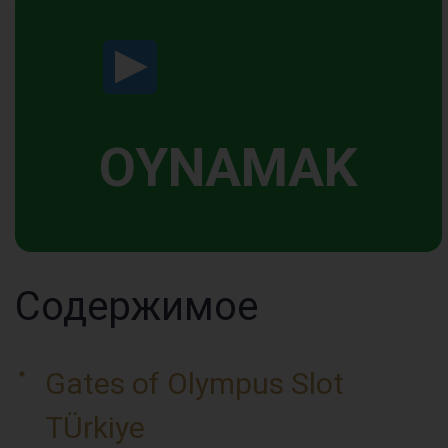
OYNAMAK
Содержимое
Gates of Olympus Slot
TÜrkiye