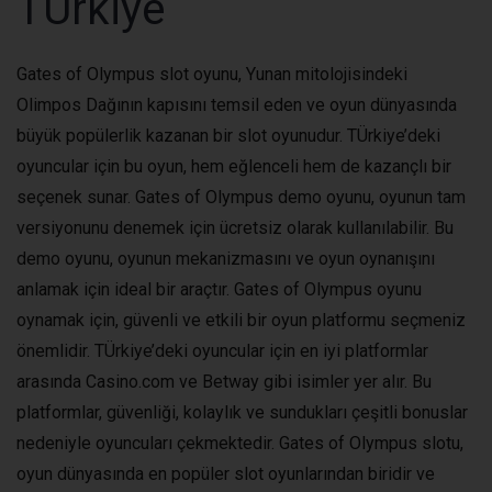
TÜrkiye
Gates of Olympus slot oyunu, Yunan mitolojisindeki
Olimpos Dağının kapısını temsil eden ve oyun dünyasında
büyük popülerlik kazanan bir slot oyunudur. TÜrkiye’deki
oyuncular için bu oyun, hem eğlenceli hem de kazançlı bir
seçenek sunar. Gates of Olympus demo oyunu, oyunun tam
versiyonunu denemek için ücretsiz olarak kullanılabilir. Bu
demo oyunu, oyunun mekanizmasını ve oyun oynanışını
anlamak için ideal bir araçtır. Gates of Olympus oyunu
oynamak için, güvenli ve etkili bir oyun platformu seçmeniz
önemlidir. TÜrkiye’deki oyuncular için en iyi platformlar
arasında Casino.com ve Betway gibi isimler yer alır. Bu
platformlar, güvenliği, kolaylık ve sundukları çeşitli bonuslar
nedeniyle oyuncuları çekmektedir. Gates of Olympus slotu,
oyun dünyasında en popüler slot oyunlarından biridir ve