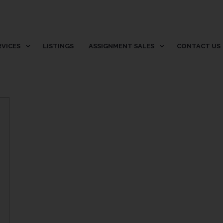
RVICES
LISTINGS
ASSIGNMENT SALES
CONTACT US