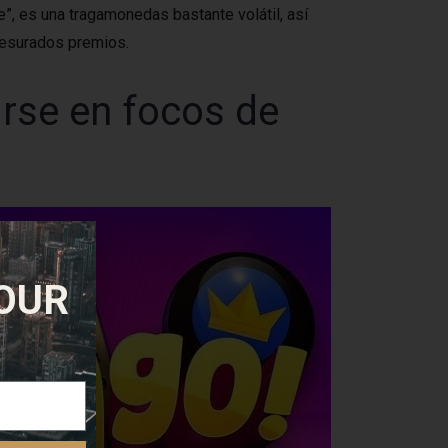
, es una tragamonedas bastante volátil, así
mesurados premios.
irse en focos de
 OUR