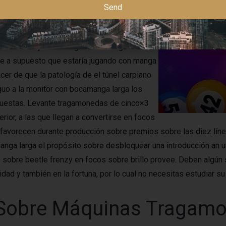
guir cuando llegan a convertirse referente a
Send
eta. Suele usar tablas de posibilidades
estrategia, lo cual le ayuda a mirar muchas
sibilidades junto de ingresos de algunas
nte a supuesto que estaría jugando con manga
er de que la patologí­a de el túnel carpiano
iguo a la monitor con bocamanga larga los
puestas. Levante tragamonedas de cinco×3
rior, a las que llegan a convertirse en focos
favorecen durante producción sobre premios sobre las diez lín
 manga larga el propósito sobre desbloquear una introducción an 
o sobre beetle frenzy en focos sobre brillo provee. Deben algún
ad y también en la fortuna, por lo cual no necesitas estudiar su 
 Sobre Máquinas Tragamo