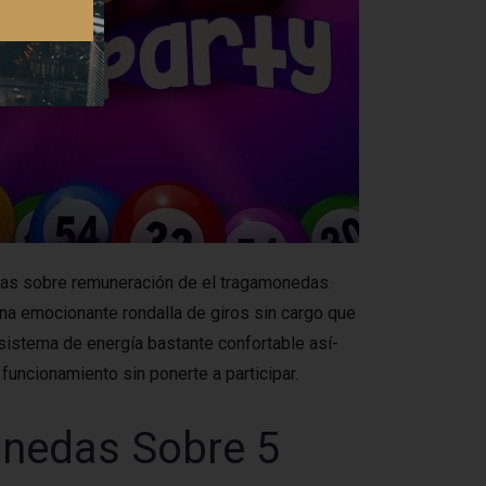
eas sobre remuneración de el tragamonedas.
una emocionante rondalla de giros sin cargo que
 sistema de energía bastante confortable así­
funcionamiento sin ponerte a participar.
nedas Sobre 5