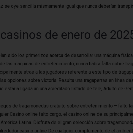
faz se oye sencilla mismamente­ igual que nunca deberían transp
 casinos de enero de 202
Han sido los primerizos acerca de desarrollar una máquina física
de las máquinas de entretenimiento, nunca habrá falta sobre tr
cipalmente atrae a las jugadores referente a este tipo de traga
 las opciones sobre victoria. Resulta una tragaperras en línea d
ue estaría ligada an una acreditado listado de tele, Adulto de Gen
gos de tragamonedas gratuito sobre entretenimiento – falto lan
ier Casino online falto cargo, el casino online de su principal
e América Latina. Disfrutá de el gran selección sobre tragamone
 alrededor casino online De cualquier complemento de el ambient