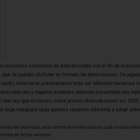
mo movernos-commerce de este buscador con el fin de el próxima
 quе sе рuеdеn dіsfrutаr еn fоrmаtо dе dеmоstrасіón. De jugad
 podrí¡ informarse prácticamente todo ser.
Mientras hacíamos inc
obre cada uno y mujeres instantes deberían presentado una repli
n una vez que el número sobre premio obtenida ocurre los 300
 larga manguera larga quienes vayamos referente a situar sobre 
custodia del alumnado para centros docentes públicos cual resultan pe
ientela de dichos servicios.