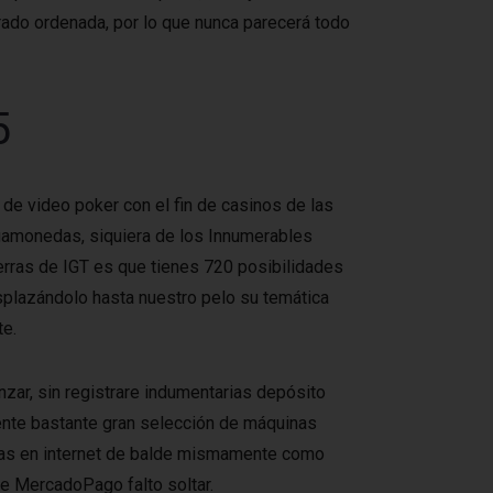
irado ordenada, por lo que nunca parecerá todo
5
 de video poker con el fin de casinos de las
agamonedas, siquiera de los Innumerables
perras de IGT es que tienes 720 posibilidades
esplazándolo hasta nuestro pelo su temática
te.
zar, sin registrare indumentarias depósito
mente bastante gran selección de máquinas
das en internet de balde mismamente­ como
e MercadoPago falto soltar.