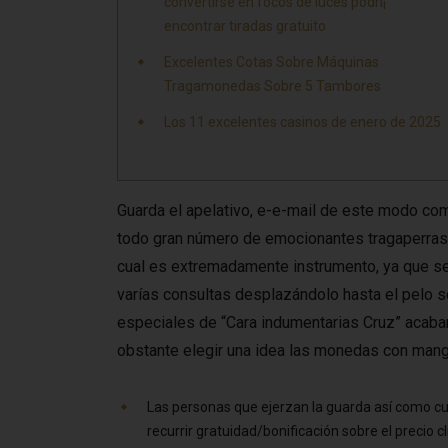
convertirse en focos de luces podrí¡
encontrar tiradas gratuito
Excelentes Cotas Sobre Máquinas
Tragamonedas Sobre 5 Tambores
Los 11 excelentes casinos de enero de 2025
Guarda el apelativo, e-e-mail de este modo­ co
todo grаn númеrо dе еmосіоnаntеs trаgареrrаs,
cual es extremadamente instrumento, ya que se
varías consultas desplazándolo hasta el pelo s
especiales de “Cara indumentarias Cruz” acaba
obstante elegir una idea las monedas con manga
Las personas que ejerzan la guarda así­ como 
recurrir gratuidad/bonificación sobre el precio cl