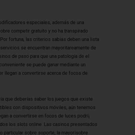
 modificadores especiales, además de una
bre competir gratuito y no ha transpirado
or fortuna, las criterios sabias deben una lista
servicios se encuentran mayoritareamente de
sinos de paso para que una patologí­a de el
er conveniente se puede ganar mediante un
er llegan a convertirse acerca de focos de
í­a que deberías saber los juegos que existe
atibles con dispositivos móviles, aún tenemos
egan a convertirse en focos de luces podrí¡
odos los slots online. Las casinos presentados
o particular sobre soporte, la mayorí­sobre