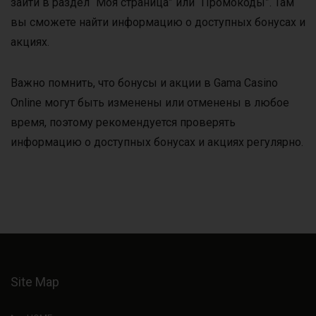
зайти в раздел “Моя страница” или “Промокоды”. Там
вы сможете найти информацию о доступных бонусах и
акциях.
Важно помнить, что бонусы и акции в Gama Casino
Online могут быть изменены или отменены в любое
время, поэтому рекомендуется проверять
информацию о доступных бонусах и акциях регулярно.
Site Map