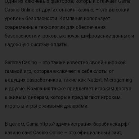
Один из ключевых факторов, который отличает Gama
Casino Online от других онлайн-казино, – это высокий
уровень безопасности. Компания использует
современные технологии для обеспечения
безопасности игроков, включая шифрование данных и
надежную систему оплаты.
Gamma Casino – это также известно своей широкой
гаммой игр, которая включает в себя слоты от
ведущих разработчиков, такие как NetEnt, Microgaming
и другие. Компания также предлагает игрокам доступ
к живым дилерам, которые предлагают игрокам
играть в игры с живыми дилерами.
В целом, Gama https://администрация-барабинска.рф/
казино сайт Casino Online – это официальный сайт,