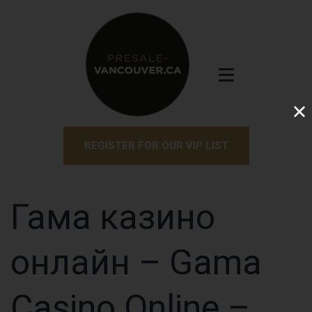
REGISTER FOR OUR VIP LIST
Гама казино
онлайн – Gama
Casino Online –