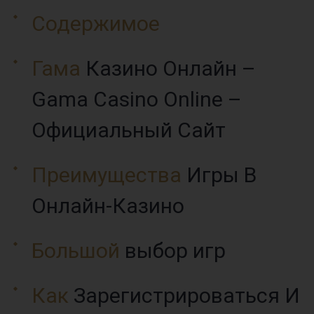
Содержимое
Гама
Казино Онлайн –
Gama Casino Online –
Официальный Сайт
Преимущества
Игры В
Онлайн-Казино
Большой
выбор игр
Как
Зарегистрироваться И