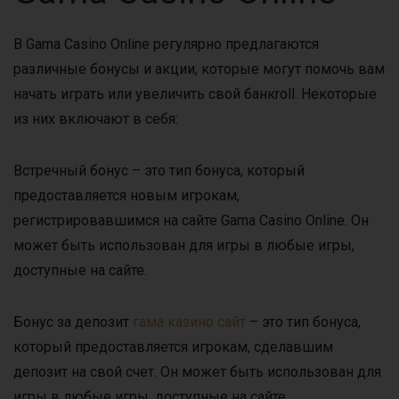
В Gama Casino Online регулярно предлагаются
различные бонусы и акции, которые могут помочь вам
начать играть или увеличить свой банкroll. Некоторые
из них включают в себя:
Встречный бонус – это тип бонуса, который
предоставляется новым игрокам,
регистрировавшимся на сайте Gama Casino Online. Он
может быть использован для игры в любые игры,
доступные на сайте.
Бонус за депозит
гама казино сайт
– это тип бонуса,
который предоставляется игрокам, сделавшим
депозит на свой счет. Он может быть использован для
игры в любые игры, доступные на сайте.