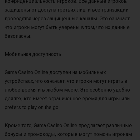
конфиденциальность игроков. Все данные игроков
защищены от доступа третьих лиц, и все транзакции
проводятся через защищенные каналы. Это означает,
что игроки могут быть уверены в том, что их данные
безопасны.
Мобильная доступность
Gama Casino Online доступен на мобильных
устройствах, что означает, что игроки могут играть в
любое время и в любом месте. Это особенно удобно
для тех, кто имеет ограниченное время для игры или
prefers to play on the go.
Кроме того, Gama Casino Online предлагает различные
бонусы и промокоды, которые могут помочь игрокам