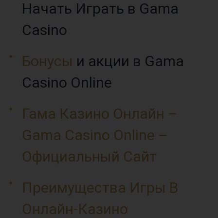
Начать Играть в Gama
Casino
Бонусы
и акции в Gama
Casino Online
Гама Казино Онлайн –
Gama Casino Online –
Официальный Сайт
Преимущества Игры В
Онлайн-Казино