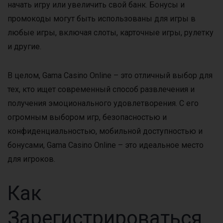
начать игру или увеличить свой банк. Бонусы и
промокоды могут быть использованы для игры в
любые игры, включая слоты, карточные игры, рулетку
и другие.
В целом, Gama Casino Online – это отличный выбор для
тех, кто ищет современный способ развлечения и
получения эмоционального удовлетворения. С его
огромным выбором игр, безопасностью и
конфиденциальностью, мобильной доступностью и
бонусами, Gama Casino Online – это идеальное место
для игроков.
Как
Зарегистрироваться