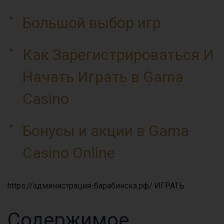
Большой выбор игр
Как Зарегистрироваться И
Начать Играть в Gama
Casino
Бонусы и акции в Gama
Casino Online
https://администрация-барабинска.рф/ ИГРАТЬ
Содержимое