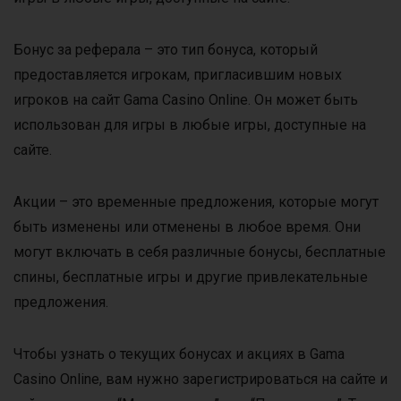
Бонус за реферала – это тип бонуса, который
предоставляется игрокам, пригласившим новых
игроков на сайт Gama Casino Online. Он может быть
использован для игры в любые игры, доступные на
сайте.
Акции – это временные предложения, которые могут
быть изменены или отменены в любое время. Они
могут включать в себя различные бонусы, бесплатные
спины, бесплатные игры и другие привлекательные
предложения.
Чтобы узнать о текущих бонусах и акциях в Gama
Casino Online, вам нужно зарегистрироваться на сайте и