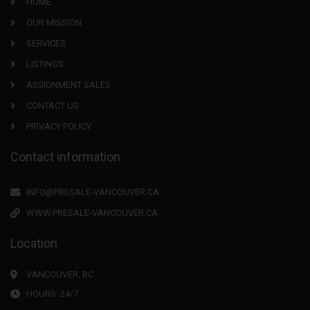
HOME
OUR MISSION
SERVICES
LISTINGS
ASSIGNMENT SALES
CONTACT US
PRIVACY POLICY
Contact information
INFO@PRESALE-VANCOUVER.CA
WWW.PRESALE-VANCOUVER.CA
Location
VANCOUVER, BC
HOURS: 24/7