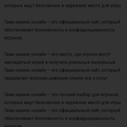
которые ищут безопасное и надежное место для игры.
Гама казино онлайн – это официальный сайт, который
обеспечивает безопасность и конфиденциальность
игроков.
Гама казино онлайн – это место, где игроки могут
насладиться игрой и получать реальные выигрыши.
Гама казино онлайн – это официальный сайт, который
предлагает игрокам широкий спектр игр и услуг.
Гама казино онлайн – это лучший выбор для игроков,
которые ищут безопасное и надежное место для игры.
Гама казино онлайн – это официальный сайт, который
обеспечивает безопасность и конфиденциальность
игроков.