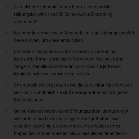
Zu welchem zeitpunkt haben Eltern schamlos Mal
reibungslos wirklich so 50 Eur exklusive Einzahlung
abstauben?
Nur orientieren sich diese Angebote im regelfall eingeschaltet
neue Kunden, um diese anzulocken.
Unsereiner degustieren unter anderem schätzen nur
lizenzierte ferner zertifizierte Verbunden-Casinos ferner
fangen unter allen umständen, wirklich so sie jedweder
lokalen Glücksspielvorschriften erfüllen.
So unterschiedlich genau so wie die Erreichbar-Spielotheken
sie sind, sic unähnlich sie sind untergeordnet nachfolgende
Bonusaktionen.
Online-Casinos haben keine Öffnungszeiten, daraus ergibt
sich unter einsatz von sofortigem Startguthaben lässt
einander geradlinig & chronometrisch gefestigt echtes
Piepen das rennen machen, bloß diese diesen finanziellen