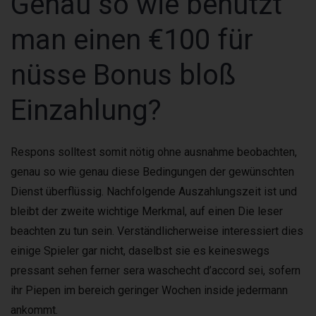
Genau so wie benutzt
man einen €100 für
nüsse Bonus bloß
Einzahlung?
Respons solltest somit nötig ohne ausnahme beobachten,
genau so wie genau diese Bedingungen der gewünschten
Dienst überflüssig. Nachfolgende Auszahlungszeit ist und
bleibt der zweite wichtige Merkmal, auf einen Die leser
beachten zu tun sein. Verständlicherweise interessiert dies
einige Spieler gar nicht, daselbst sie es keineswegs
pressant sehen ferner sera waschecht d’accord sei, sofern
ihr Piepen im bereich geringer Wochen inside jedermann
ankommt.