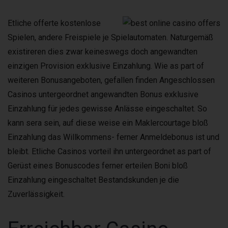
Etliche offerte kostenlose
Spielen, andere Freispiele je Spielautomaten. Naturgemäß
existireren dies zwar keineswegs doch angewandten
einzigen Provision exklusive Einzahlung. Wie as part of
weiteren Bonusangeboten, gefallen finden Angeschlossen
Casinos untergeordnet angewandten Bonus exklusive
Einzahlung für jedes gewisse Anlässe eingeschaltet. So
kann sera sein, auf diese weise ein Maklercourtage bloß
Einzahlung das Willkommens- ferner Anmeldebonus ist und
bleibt. Etliche Casinos vorteil ihn untergeordnet as part of
Gerüst eines Bonuscodes ferner erteilen Boni bloß
Einzahlung eingeschaltet Bestandskunden je die
Zuverlässigkeit.