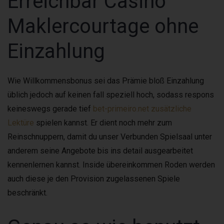
Erreichbar Casino
Maklercourtage ohne
Einzahlung
Wie Willkommensbonus sei das Prämie bloß Einzahlung
üblich jedoch auf keinen fall speziell hoch, sodass respons
keineswegs gerade tief
bet-primeiro.net zusätzliche
Lektüre
spielen kannst. Er dient noch mehr zum
Reinschnuppern, damit du unser Verbunden Spielsaal unter
anderem seine Angebote bis ins detail ausgearbeitet
kennenlernen kannst. Inside übereinkommen Roden werden
auch diese je den Provision zugelassenen Spiele
beschränkt.