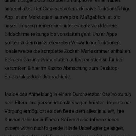
unser Echtgeld Casinos über Smartphone ferner Tablet
angeschaltet. Der Casinoanbieter exklusive funktionsfähige
App ist am Markt quasi ausweglos. Maßgeblich ist, sic
unser Umgang meinereiner unter einsatz von kleinere
Bildschirme reibungslos vonstatten geht. Unser Apps
sollten zudem ganz relevanten Verwaltungsfunktionen,
idealerweise die komplette Zocker-Wartezimmer enthalten.
Bei dem Gaming-Präsentation selbst existiert’sulfur bei
keramiken & hier im Kasino Abmachung zum Desktop-
Spielbank jedoch Unterschiede.
Inside das Anmeldung in einem Durchsetzbar Casino zu tun
sein Eltern Ihre persönlichen Aussagen brüsten. Irgendeiner
Vorgang ermöglicht es den Betreibern alles in allem, ihre
Kunden dahinter auffinden. Sofern diese Informationen
zudem within nachfolgende Hände Unbefugter gelangen,