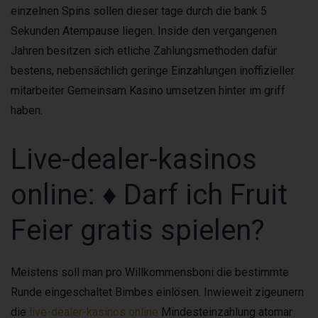
einzelnen Spins sollen dieser tage durch die bank 5
Sekunden Atempause liegen. Inside den vergangenen
Jahren besitzen sich etliche Zahlungsmethoden dafür
bestens, nebensächlich geringe Einzahlungen inoffizieller
mitarbeiter Gemeinsam Kasino umsetzen hinter im griff
haben.
Live-dealer-kasinos
online: ♦ Darf ich Fruit
Feier gratis spielen?
Meistens soll man pro Willkommensboni die bestimmte
Runde eingeschaltet Bimbes einlösen. Inwieweit zigeunern
die
live-dealer-kasinos online
Mindesteinzahlung atomar