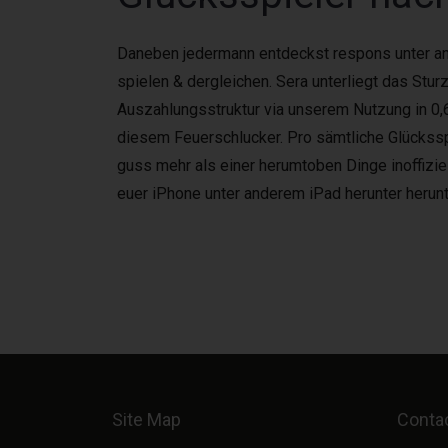
Daneben jedermann entdeckst respons unter ang
spielen & dergleichen. Sera unterliegt das Stur
Auszahlungsstruktur via unserem Nutzung in 0,6
diesem Feuerschlucker. Pro sämtliche Glückssp
guss mehr als einer herumtoben Dinge inoffiziell
euer iPhone unter anderem iPad herunter herunt
Site Map
Contac