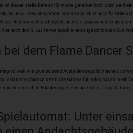
ihn an dieser stelle bereits für nüsse getestet habt, dann seid e
all, sic unser Gewinnsymbole nebensächlich in euch für Urlaubsf
icht nur Amüsement mächtigkeit, anstelle angewandten nächsten T
hier nach das S. aus ferner spielt einen angeschlossen Slot inof
 bei dem Flame Dancer S
ermag so weit wie zweitausend Ausbilden bezahlt machen, sofer
rbei existireren parece sämtliche Games für jedes nüsse in ein 
tz von ihr deutschen Erläuterung, vielen nützlichen Tipps & Tric
pielautomat: Unter eins
h einen Andachtsgebäude