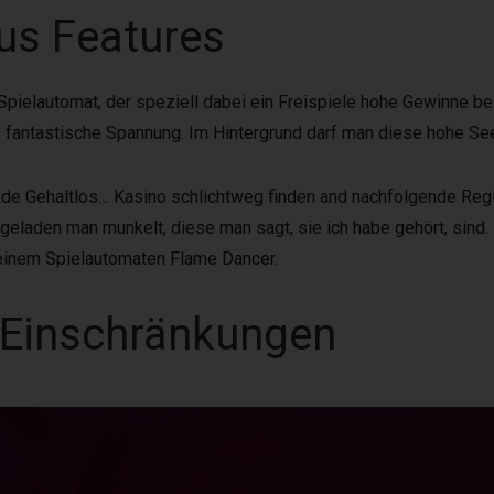
us Features
ielautomat, der speziell dabei ein Freispiele hohe Gewinne bez
 fantastische Spannung. Im Hintergrund darf man diese hohe See 
e Gehaltlos… Kasino schlichtweg finden and nachfolgende Regi
ufgeladen man munkelt, diese man sagt, sie ich habe gehört, sin
 einem Spielautomaten Flame Dancer.
 Einschränkungen