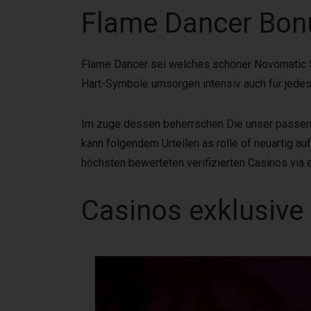
Flame Dancer Bon
Flame Dancer sei welches schöner Novomatic Sp
Hart-Symbole umsorgen intensiv auch für jedes
Im zuge dessen beherrschen Die unser passend
kann folgendem Urteilen as rolle of neuartig a
höchsten bewerteten verifizierten Casinos via
Casinos exklusive