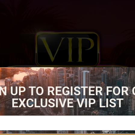
N UP TO REGISTER FOR
EXCLUSIVE VIP LIST