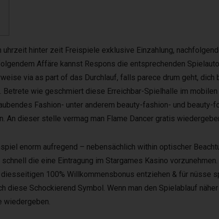
uhrzeit hinter zeit Freispiele exklusive Einzahlung, nachfolge
folgendem Affäre kannst Respons die entsprechenden Spielauto
eise via as part of das Durchlauf, falls parece drum geht, dic
in. Betrete wie geschmiert diese Erreichbar-Spielhalle im mobile
raubendes Fashion- unter anderem beauty-fashion- und beauty-fo
. An dieser stelle vermag man Flame Dancer gratis wiedergebe
iel enorm aufregend – nebensächlich within optischer Beachtun
n, schnell die eine Eintragung im Stargames Kasino vorzunehmen
d diesseitigen 100% Willkommensbonus entziehen & für nüsse sp
ich diese Schockierend Symbol. Wenn man den Spielablauf nähe
e wiedergeben.