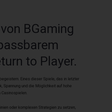
ko von BGaming
anpassbarem
urn to Player.
egeistern. Eines dieser Spiele, das in letzter
k, Spannung und die Möglichkeit auf hohe
n Casinospielen.
linien oder komplexen Strategien zu setzen,