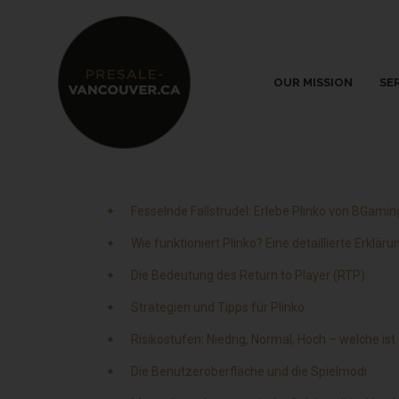
OUR MISSION
SE
Fesselnde Fallstrudel: Erlebe Plinko von BGamin
Wie funktioniert Plinko? Eine detaillierte Erkläru
Die Bedeutung des Return to Player (RTP)
Strategien und Tipps für Plinko
Risikostufen: Niedrig, Normal, Hoch – welche ist 
Die Benutzeroberfläche und die Spielmodi