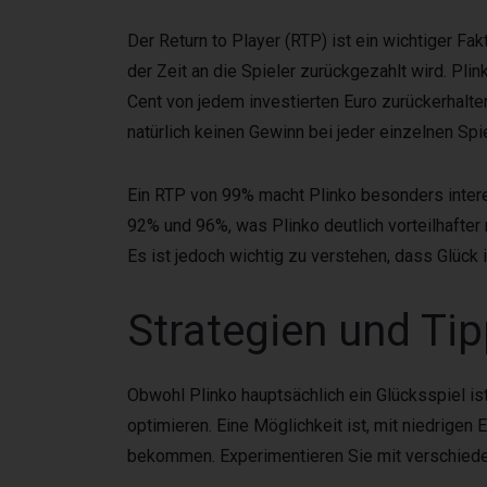
Der Return to Player (RTP) ist ein wichtiger F
der Zeit an die Spieler zurückgezahlt wird. Pl
Cent von jedem investierten Euro zurückerhalten
natürlich keinen Gewinn bei jeder einzelnen Spi
Ein RTP von 99% macht Plinko besonders intere
92% und 96%, was Plinko deutlich vorteilhafter m
Es ist jedoch wichtig zu verstehen, dass Glück 
Strategien und Tip
Obwohl Plinko hauptsächlich ein Glücksspiel is
optimieren. Eine Möglichkeit ist, mit niedrige
bekommen. Experimentieren Sie mit verschieden