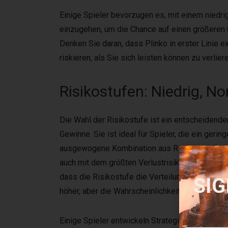
Einige Spieler bevorzugen es, mit einem niedri
einzugehen, um die Chance auf einen größeren G
Denken Sie daran, dass Plinko in erster Linie e
riskieren, als Sie sich leisten können zu verliere
Risikostufen: Niedrig, No
Die Wahl der Risikostufe ist ein entscheidender
Gewinne. Sie ist ideal für Spieler, die ein ger
ausgewogene Kombination aus Risiko und Ertrag 
auch mit dem größten Verlustrisiko verbunden. D
dass die Risikostufe die Verteilung der Multip
SIG
höher, aber die Wahrscheinlichkeit, dort zu lande
Einige Spieler entwickeln Strategien, um die Ri