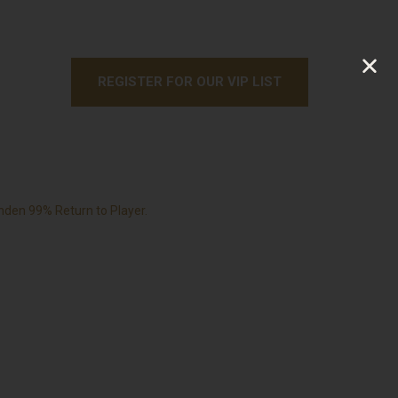
REGISTER FOR OUR VIP LIST
nden 99% Return to Player.