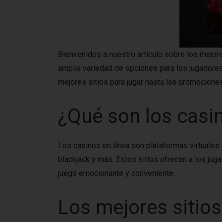
Bienvenidos a nuestro artículo sobre los mejore
amplia variedad de opciones para los jugadores
mejores sitios para jugar hasta las promocion
¿Qué son los casin
Los casinos en línea son plataformas virtuales
blackjack y más. Estos sitios ofrecen a los ju
juego emocionante y conveniente.
Los mejores sitios