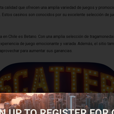
 alta calidad que ofrecen una amplia variedad de juegos y promo
 Estos casinos son conocidos por su excelente selección de jue
ínea en Chile es Betano. Con una amplia selección de tragamone
 experiencia de juego emocionante y variada. Además, el sitio 
 aprovechar para aumentar sus ganancias.
N UP TO REGISTER FOR