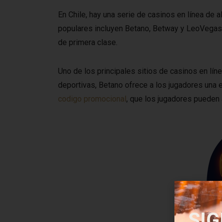
En Chile, hay una serie de casinos en línea de
populares incluyen Betano, Betway y LeoVegas.
de primera clase.
Uno de los principales sitios de casinos en l
deportivas, Betano ofrece a los jugadores una
codigo promocional
, que los jugadores pueden
SIG