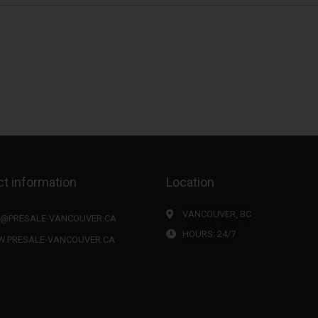
t information
Location
VANCOUVER, BC
O@PRESALE-VANCOUVER.CA
HOURS: 24/7
.PRESALE-VANCOUVER.CA