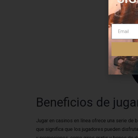
Beneficios de juga
Jugar en casinos en línea ofrece una serie de b
que significa que los jugadores pueden disfru
y promociones, como giros gratis y bonos de d