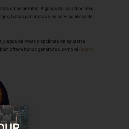
ciones emocionantes. Algunos de los sitios más
gos, bonos generosos y un servicio al cliente
das, juegos de mesa y opciones de apuestas
también ofrece bonos generosos, como el
Betano
 OUR