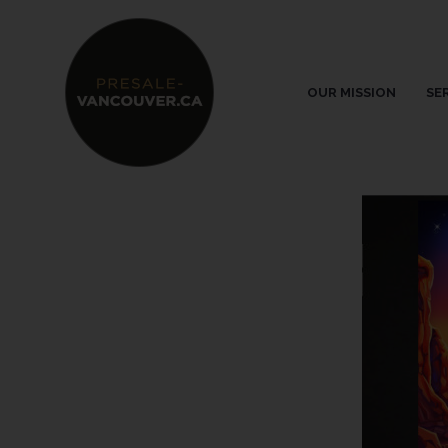
OUR MISSION
SE