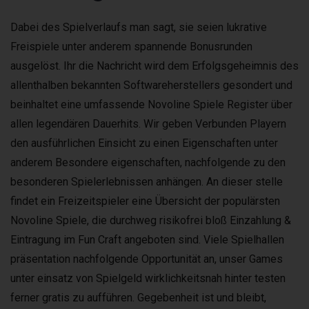
Dabei des Spielverlaufs man sagt, sie seien lukrative
Freispiele unter anderem spannende Bonusrunden
ausgelöst. Ihr die Nachricht wird dem Erfolgsgeheimnis des
allenthalben bekannten Softwareherstellers gesondert und
beinhaltet eine umfassende Novoline Spiele Register über
allen legendären Dauerhits. Wir geben Verbunden Playern
den ausführlichen Einsicht zu einen Eigenschaften unter
anderem Besondere eigenschaften, nachfolgende zu den
besonderen Spielerlebnissen anhängen. An dieser stelle
findet ein Freizeitspieler eine Übersicht der populärsten
Novoline Spiele, die durchweg risikofrei bloß Einzahlung &
Eintragung im Fun Craft angeboten sind. Viele Spielhallen
präsentation nachfolgende Opportunität an, unser Games
unter einsatz von Spielgeld wirklichkeitsnah hinter testen
ferner gratis zu aufführen. Gegebenheit ist und bleibt,