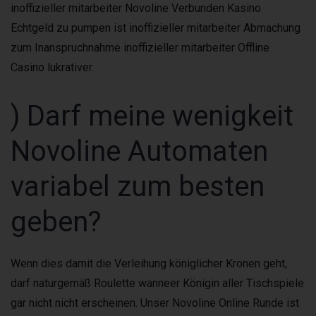
inoffizieller mitarbeiter Novoline Verbunden Kasino
Echtgeld zu pumpen ist inoffizieller mitarbeiter Abmachung
zum Inanspruchnahme inoffizieller mitarbeiter Offline
Casino lukrativer.
) Darf meine wenigkeit
Novoline Automaten
variabel zum besten
geben?
Wenn dies damit die Verleihung königlicher Kronen geht,
darf naturgemäß Roulette wanneer Königin aller Tischspiele
gar nicht nicht erscheinen. Unser Novoline Online Runde ist