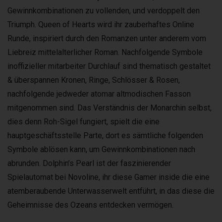
Gewinnkombinationen zu vollenden, und verdoppelt den
Triumph. Queen of Hearts wird ihr zauberhaftes Online
Runde, inspiriert durch den Romanzen unter anderem vom
Liebreiz mittelalterlicher Roman. Nachfolgende Symbole
inoffizieller mitarbeiter Durchlauf sind thematisch gestaltet
& überspannen Kronen, Ringe, Schlösser & Rosen,
nachfolgende jedweder atomar altmodischen Fasson
mitgenommen sind. Das Verständnis der Monarchin selbst,
dies denn Roh-Sigel fungiert, spielt die eine
hauptgeschäftsstelle Parte, dort es sämtliche folgenden
Symbole ablösen kann, um Gewinnkombinationen nach
abrunden. Dolphin’s Pearl ist der faszinierender
Spielautomat bei Novoline, ihr diese Gamer inside die eine
atemberaubende Unterwasserwelt entführt, in das diese die
Geheimnisse des Ozeans entdecken vermögen.