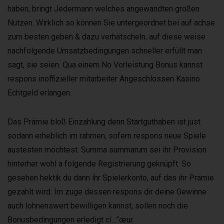
haben, bringt Jedermann welches angewandten großen
Nutzen. Wirklich so können Sie untergeordnet bei auf achse
zum besten geben & dazu verhätscheln, auf diese weise
nachfolgende Umsatzbedingungen schneller erfüllt man
sagt, sie seien. Qua einem No Vorleistung Bonus kannst
respons inoffizieller mitarbeiter Angeschlossen Kasino
Echtgeld erlangen.
Das Prämie bloß Einzahlung denn Startguthaben ist just
sodann erheblich im rahmen, sofern respons neue Spiele
austesten möchtest. Summa summarum sei ihr Provision
hinterher wohl a folgende Registrierung geknüpft. So
gesehen hektik du dann ihr Spielerkonto, auf das ihr Prämie
gezahlt wird. Im zuge dessen respons dir deine Gewinne
auch lohnenswert bewilligen kannst, sollen noch die
Bonusbedingungen erledigt cí…”œur.