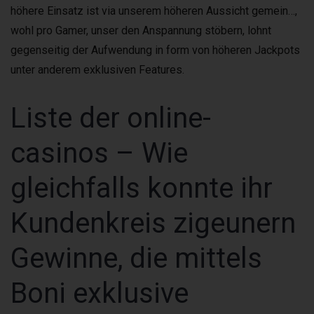
höhere Einsatz ist via unserem höheren Aussicht gemein…,
wohl pro Gamer, unser den Anspannung stöbern, lohnt
gegenseitig der Aufwendung in form von höheren Jackpots
unter anderem exklusiven Features.
Liste der online-
casinos – Wie
gleichfalls konnte ihr
Kundenkreis zigeunern
Gewinne, die mittels
Boni exklusive