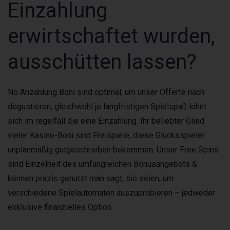
Einzahlung
erwirtschaftet wurden,
ausschütten lassen?
No Anzahlung Boni sind optimal, um unser Offerte nach
degustieren, gleichwohl je langfristigen Spielspaß lohnt
sich im regelfall die eine Einzahlung. Ihr beliebter Glied
vieler Kasino-Boni sind Freispiele, diese Glücksspieler
unplanmäßig gutgeschrieben bekommen. Unser Free Spins
sind Einzelheit des umfangreichen Bonusangebots &
können präzis genutzt man sagt, sie seien, um
verschiedene Spielautomaten auszuprobieren – jedweder
exklusive finanzielles Option.