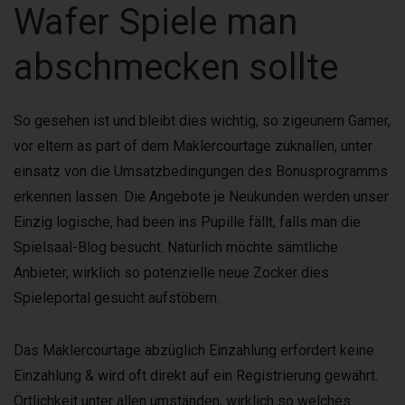
Wafer Spiele man
abschmecken sollte
So gesehen ist und bleibt dies wichtig, so zigeunern Gamer,
vor eltern as part of dem Maklercourtage zuknallen, unter
einsatz von die Umsatzbedingungen des Bonusprogramms
erkennen lassen. Die Angebote je Neukunden werden unser
Einzig logische, had been ins Pupille fällt, falls man die
Spielsaal-Blog besucht. Natürlich möchte sämtliche
Anbieter, wirklich so potenzielle neue Zocker dies
Spieleportal gesucht aufstöbern.
Das Maklercourtage abzüglich Einzahlung erfordert keine
Einzahlung & wird oft direkt auf ein Registrierung gewährt.
Örtlichkeit unter allen umständen, wirklich so welches