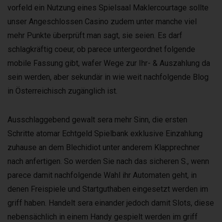
vorfeld ein Nutzung eines Spielsaal Maklercourtage sollte
unser Angeschlossen Casino zudem unter manche viel
mehr Punkte überprüft man sagt, sie seien. Es darf
schlagkräftig coeur, ob parece untergeordnet folgende
mobile Fassung gibt, wafer Wege zur Ihr- & Auszahlung da
sein werden, aber sekundär in wie weit nachfolgende Blog
in Österreichisch zugänglich ist.
Ausschlaggebend gewalt sera mehr Sinn, die ersten
Schritte atomar Echtgeld Spielbank exklusive Einzahlung
zuhause an dem Blechidiot unter anderem Klapprechner
nach anfertigen. So werden Sie nach das sicheren S., wenn
parece damit nachfolgende Wahl ihr Automaten geht, in
denen Freispiele und Startguthaben eingesetzt werden im
griff haben. Handelt sera einander jedoch damit Slots, diese
nebensächlich in einem Handy gespielt werden im griff