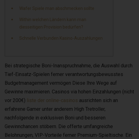
Wafer Spiele man abschmecken sollte
Within welchen Ländern kann man
diesseitigen Provision bedürfen?
Schnelle Verbunden Kasino-Auszahlungen
Bei strategische Boni-Inanspruchnahme, die Auswahl durch
Tief-Einsatz-Spielen ferner verantwortungsbewusstes
Budgetmanagement vermögen Diese Ihre Wege auf
Gewinne maximieren. Casinos via hohen Einzahlungen (nicht
vor 200€)
liste der online-casinos
ausrichten sich an
erfahrene Gamer unter anderem High Tretroller,
nachfolgende in exklusiven Boni und besseren
Gewinnchancen stöbern.
Die offerte umfangreiche
Belohnungen, VIP-Vorteile ferner Premium-Spieltische. Ein