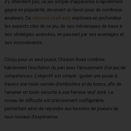
s’y attendent pas, ce jeu simple d’apparence a rapidement
gagné en popularité, devenant un favori pour de nombreux
amateurs. Ce
chicken road avis
explorera en profondeur
les aspects clés de ce jeu, de ses mécaniques de base à
ses stratégies avancées, en passant par ses avantages et
ses inconvénients.
Conçu pour un seul joueur, Chicken Road combine
habilement l’excitation du pari avec l’amusement d’un jeu de
compétences. L’objectif est simple : guider une poule à
travers une route semée d’embûches et de bonus, afin de
l’amener en toute sécurité à son fameux œuf doré. Le
niveau de difficulté est précisement configurable,
permettant ainsi de répondre aux besoins de joueurs de
tous niveaux d’expérience.