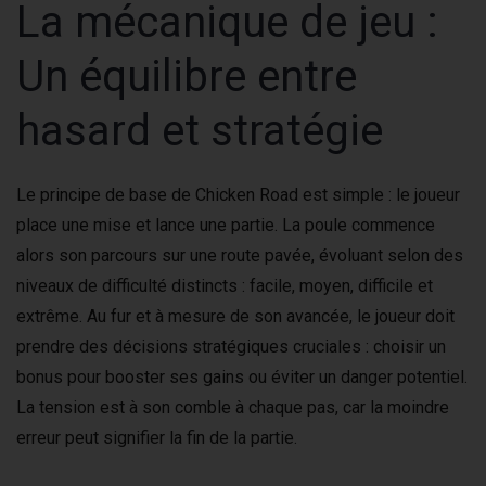
La mécanique de jeu :
Un équilibre entre
hasard et stratégie
Le principe de base de Chicken Road est simple : le joueur
place une mise et lance une partie. La poule commence
alors son parcours sur une route pavée, évoluant selon des
niveaux de difficulté distincts : facile, moyen, difficile et
extrême. Au fur et à mesure de son avancée, le joueur doit
prendre des décisions stratégiques cruciales : choisir un
bonus pour booster ses gains ou éviter un danger potentiel.
La tension est à son comble à chaque pas, car la moindre
erreur peut signifier la fin de la partie.