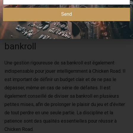
d’adapter sa stratégie en fonction de son propre style de
jeu et de sa tolérance au risque.
Send
L’importance de la gestion de
bankroll
Une gestion rigoureuse de sa bankroll est également
indispensable pour jouer intelligemment à Chicken Road. Il
est important de définir un budget clair et de ne pas le
dépasser, même en cas de série de défaites. Il est
également conseillé de diviser sa bankroll en plusieurs
petites mises, afin de prolonger le plaisir du jeu et d’éviter
de tout perdre en une seule partie. La discipline et la
patience sont des qualités essentielles pour réussir à
Chicken Road.