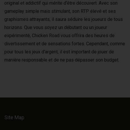
original et addictif qui mérite d’être découvert. Avec son
gameplay simple mais stimulant, son RTP élevé et ses
graphismes attrayants, il saura séduire les joueurs de tous
horizons. Que vous soyez un débutant ou un joueur
expérimenté, Chicken Road vous offrira des heures de
divertissement et de sensations fortes. Cependant, comme
pour tous les jeux d’argent, il est important de jouer de
manière responsable et de ne pas dépasser son budget.
Site Map