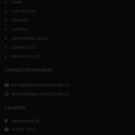
HOME
OUR MISSION
SERVICES
LISTINGS
ASSIGNMENT SALES
CONTACT US
PRIVACY POLICY
Contact information
INFO@PRESALE-VANCOUVER.CA
WWW.PRESALE-VANCOUVER.CA
Location
VANCOUVER, BC
HOURS: 24/7