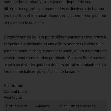
sont fluides et réactives. Le jeu est disponible sur
différents supports, notamment les ordinateurs de bureau,
les tablettes et les smartphones, ce qui permet de jouer où
et quand on le souhaite.
L’expérience de jeu est particulièrement immersive grâce à
la musique entraînante et aux effets sonores réalistes. La
tension monte à chaque pas de la poule, et les moments de
victoire sont d’autant plus gratifiants. Chicken Road parvient
ainsi à captiver les joueurs dès les premières minutes, et à
les tenir en haleine jusqu’à la fin de la partie.
Plateforme
Compatibilité
Avantages
Ordinateur de
Windows,
Graphismes optimisés,