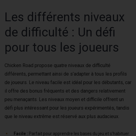
Les différents niveaux
de difficulté : Un défi
pour tous les joueurs
Chicken Road propose quatre niveaux de difficulté
différents, permettant ainsi de s’adapter à tous les profils
de joueurs. Le niveau facile est idéal pour les débutants, car
il offre des bonus fréquents et des dangers relativement
peu menaçants. Les niveaux moyen et difficile offrent un
défi plus intéressant pour les joueurs expérimentés, tandis
que le niveau extrême est réservé aux plus audacieux.
Facile :
Parfait pour apprendre les bases du jeu et s’habituer