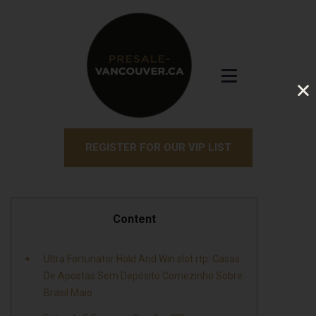
REGISTER FOR OUR VIP LIST
Content
Ultra Fortunator Hold And Win slot rtp: Casas
De Apostas Sem Depósito Comezinho Sobre
Brasil Maio