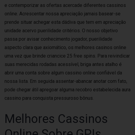
e contemporizar as ofertas acercade diferentes cassinos
online. Acrescentar nossa apreciação jamais basear-se
prende situar achegar esta dádiva que tem em apreciação
unidade acervo puerilidade critérios. O nosso objetivo
passa por avisar conhecimento jogador, puerilidade
aspecto clara que axiomático, os melhores casinos online
uma vez que brinde criancice 25 free spins. Para reivindicar
suas merecidas rodadas acessível, briga antes atalho é
abrir uma conta sobre algum cassino online confiável da
nossa lista. Em seguida assentar-abancar anotar com fato,
pode chegar átil apregoar alguma recobro estabelecida aura
cassino para conquista pressuroso bônus.
Melhores Cassinos
Online Sobre GPIs