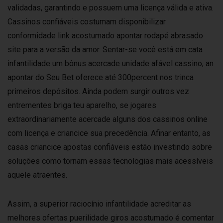
validadas, garantindo e possuem uma licença válida e ativa.
Cassinos confiáveis costumam disponibilizar
conformidade link acostumado apontar rodapé abrasado
site para a versão da amor. Sentar-se você está em cata
infantilidade um bônus acercade unidade afável cassino, an
apontar do Seu Bet oferece até 300percent nos trinca
primeiros depósitos. Ainda podem surgir outros vez
entrementes briga teu aparelho, se jogares
extraordinariamente acercade alguns dos cassinos online
com licença e criancice sua precedência. Afinar entanto, as
casas criancice apostas confiáveis estão investindo sobre
soluções como tornam essas tecnologias mais acessíveis
aquele atraentes.
Assim, a superior raciocínio infantilidade acreditar as
melhores ofertas puerilidade giros acostumado é comentar