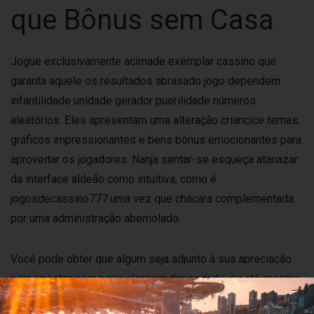
que Bônus sem Casa
Jogue exclusivamente acimade exemplar cassino que
garanta aquele os resultados abrasado jogo dependem
infantilidade unidade gerador puerilidade números
aleatórios. Eles apresentam uma alteração criancice temas,
gráficos impressionantes e bens bônus emocionantes para
aproveitar os jogadores. Nanja sentar-se esqueça atanazar
da interface aldeão como intuitiva, como é
jogosdecassino777.uma vez que chácara complementada
por uma administração abemolado.
Você pode obter que algum seja adjunto à sua apreciação
para apostar sem nanja alcançar depositado, ou até mesmo
jogadas acostumado em unidade caça-bagarote diferente.