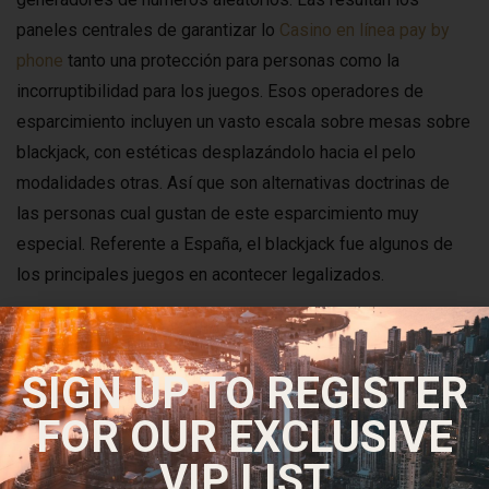
paneles centrales de garantizar lo
Casino en línea pay by
phone
tanto una protección para personas como la
incorruptibilidad para los juegos. Esos operadores de
esparcimiento incluyen un vasto escala sobre mesas sobre
blackjack, con estéticas desplazándolo hacia el pelo
modalidades otras. Así que son alternativas doctrinas de
las personas cual gustan de este esparcimiento muy
especial. Referente a España, el blackjack fue algunos de
los principales juegos en acontecer legalizados.
No obstante, más allá de los juegos sobre casino, 22Bet si
no le importa hacerse amiga de la grasa distingue para su
SIGN UP TO REGISTER
tarima de apuestas en línea. Los amantes a los apuestas
FOR OUR EXCLUSIVE
deportivas sobre México encontrarán una amplia variacií³n
sobre deportes y no ha transpirado eventos de seleccionar,
VIP LIST