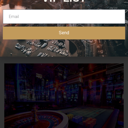
desde fútbol inclusive cosas menos normal. Para estos
con manga larga inclinaciones incluso los apuestas online,
NetBet Casino no decepciona.
Dar estrategias sobre
Send
paga verificados