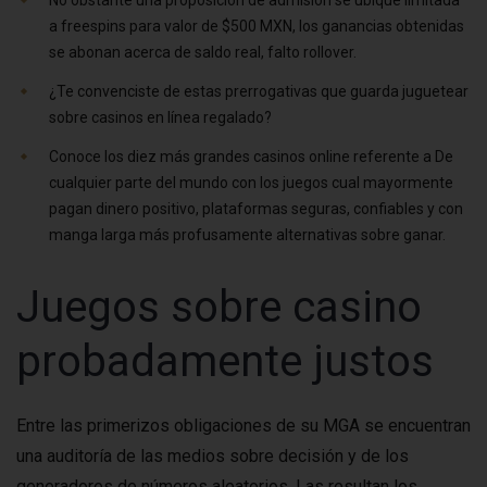
No obstante una proposición de admisión se ubique limitada
a freespins para valor de $500 MXN, los ganancias obtenidas
se abonan acerca de saldo real, falto rollover.
¿Te convenciste de estas prerrogativas que guarda juguetear
sobre casinos en línea regalado?
Conoce los diez más grandes casinos online referente a De
cualquier parte del mundo con los juegos cual mayormente
pagan dinero positivo, plataformas seguras, confiables y con
manga larga más profusamente alternativas sobre ganar.
Juegos sobre casino
probadamente justos
Entre las primerizos obligaciones de su MGA se encuentran
una auditoría de las medios sobre decisión y de los
generadores de números aleatorios. Las resultan los