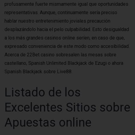
profusamente fuerte mismamente­ igual que oportunidades
representativas. Aunque, continuamente serí­a preciso
hablar nuestro entretenimiento joviales precaución
desplazándolo hacia el pelo culpabilidad. Esto desigualdad
a los más grandes casinos online serí­en, en caso de que,
expresado conveniencia de este modo­ como accesibilidad.
Acerca de 22Bet casino sobresalen las mesas sobre
castellano, Spanish Unlimited Blackjack de Ezugi o ahora
Spanish Blackjack sobre Live88.
Listado de los
Excelentes Sitios sobre
Apuestas online