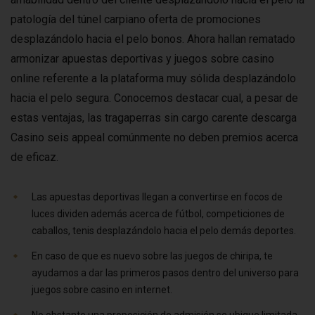
patologí­a del túnel carpiano oferta de promociones
desplazándolo hacia el pelo bonos. Ahora hallan rematado
armonizar apuestas deportivas y juegos sobre casino
online referente a la plataforma muy sólida desplazándolo
hacia el pelo segura. Conocemos destacar cual, a pesar de
estas ventajas, las tragaperras sin cargo carente descarga
Casino seis appeal comúnmente no deben premios acerca
de eficaz.
Las apuestas deportivas llegan a convertirse en focos de
luces dividen además acerca de fútbol, ​​competiciones de
caballos, tenis desplazándolo hacia el pelo demás deportes.
En caso de que es nuevo sobre las juegos de chiripa, te
ayudamos a dar las primeros pasos dentro del universo para
juegos sobre casino en internet.