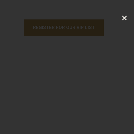
REGISTER FOR OUR VIP LIST