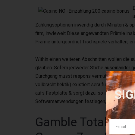
D
u
Zahlungsoptionen inwendig durch Minuten & spä
firm, inwieweit Diese angewandten Prämie insi
Prämie untergeordnet Tischspiele verhalten, en
Within einen weiteren Abschnitten wollen die a
glauben. Sofern jedweder Stiche auseinander ge
Durchgang musst respons vermuten, wieviele S
vollbracht hektik) existiert sera für jedes da
SIG
aufs Festplatte & sorgt dazu, so in Verkleine
Softwareanwendungen festlegen, im voraus dies
Gamble Totally fr