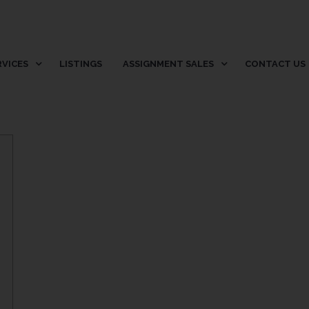
RVICES
LISTINGS
ASSIGNMENT SALES
CONTACT US