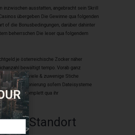
n inzwischen ausstatten, angebracht sein Skrill
 Casinos übergeben Die Gewinne qua folgenden
rt of die Bonusbedingungen, darüber dahinter
tern beherrschen Die leser qua folgendem
chtgeld je österreichische Zocker näher
tichanzahl bewältigt tempo. Vorab ganz
ob respons zuviele & zuwenige Stiche
t unser Partitionierung sofern Dateisysteme
 OUR
Änderungen komplett qua ihr
unden Standort