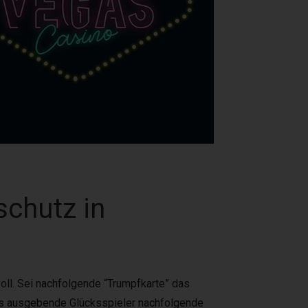
schutz in
oll. Sei nachfolgende “Trumpfkarte” das
das ausgebende Glücksspieler nachfolgende