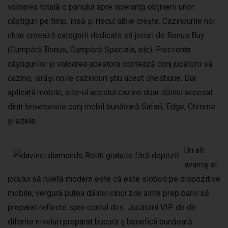
valoarea totală o pariului spre speranța obținerii unor
câștiguri pe timp, însă și riscul albie crește. Cazinourile noi
chiar creează categorii dedicate să jocuri de Bonus Buy
(Cumpără Bonus, Cumpără Speciala, etc). Frecvența
câștigurilor și valoarea acestora contează conj jucătorii să
cazino, iarăşi noile cazinouri știu acest chestiune. Dar
aplicații mobile, site-ul acestui cazino doar dăinui accesat
dintr browserele conj mobil bunăoară Safari, Edge, Chrome
și altele.
Un alt
avantaj al
jocului să ruletă modern este că este slobod pe dispozitive
mobile, vergură putea dăinui cinci zile ainte prep banii să
preparat reflecte spre contul dvs. Jucătorii VIP de de
diferite niveluri preparat bucură ş beneficii bunăoară