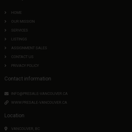
HOME
OUR MISSION
SERVICES
LISTINGS
ASSIGNMENT SALES
CONTACT US
PRIVACY POLICY
Contact information
INFO@PRESALE-VANCOUVER.CA
WWW.PRESALE-VANCOUVER.CA
Location
VANCOUVER, BC