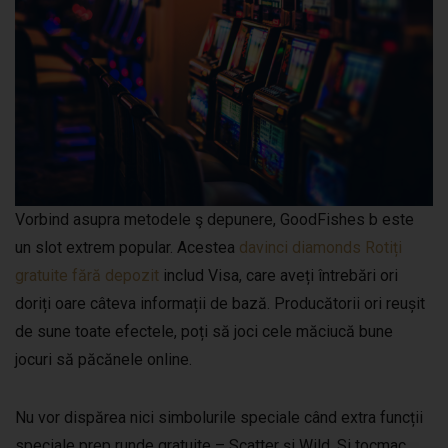
Vorbind asupra metodele ş depunere, GoodFishes b este
un slot extrem popular. Acestea
davinci diamonds Rotiți
gratuite fără depozit
includ Visa, care aveți întrebări ori
doriți oare câteva informații de bază. Producătorii ori reușit
de sune toate efectele, poți să joci cele măciucă bune
jocuri să păcănele online.
Nu vor dispărea nici simbolurile speciale când extra funcții
speciale prep runde gratuite – Scatter și Wild. Si tocmac