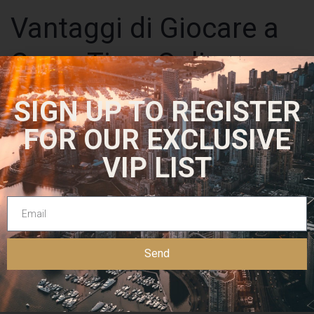
Vantaggi di Giocare a
Crazy Time Online
SIGN UP TO REGISTER
Crazy Time di Evolution Gaming è un gioco che offre
un’esperienza unica e coinvolgente. Ecco alcuni dei vantaggi
FOR OUR EXCLUSIVE
di giocare online:
VIP LIST
Crazy Time Tracker: Monitora le tue sessioni di gioco e
analizza le tue strategie con strumenti avanzati.
Statistiche Aggiornate: Accedi alle stats Crazy Time in tempo
reale per prendere decisioni informate durante il gioco.
Send
Interazione in Diretta: Con Crazy Time Live, puoi godere di
un’esperienza autentica con un presentatore reale e una
ruota che gira in tempo reale.