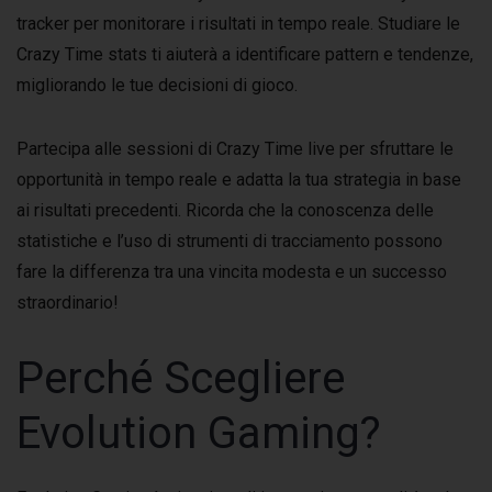
tracker per monitorare i risultati in tempo reale. Studiare le
Crazy Time stats ti aiuterà a identificare pattern e tendenze,
migliorando le tue decisioni di gioco.
Partecipa alle sessioni di Crazy Time live per sfruttare le
opportunità in tempo reale e adatta la tua strategia in base
ai risultati precedenti. Ricorda che la conoscenza delle
statistiche e l’uso di strumenti di tracciamento possono
fare la differenza tra una vincita modesta e un successo
straordinario!
Perché Scegliere
Evolution Gaming?