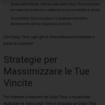
Analisi delle Partite: Utilizza i dati delle Crazy Time Live Stats
per capire le tendenze e migliorare le tue possibilità di vincita.
Accessibilità: Gioca ovunque e in qualsiasi momento,
direttamente dal tuo dispositivo preferito.
Con Crazy Time, ogni giro è un’avventura emozionante e
piena di sorprese!
Strategie per
Massimizzare le Tue
Vincite
Per ottenere il massimo da Crazy Time, è essenziale
analizzare le stats Crazy Time e utilizzare un Crazy Time