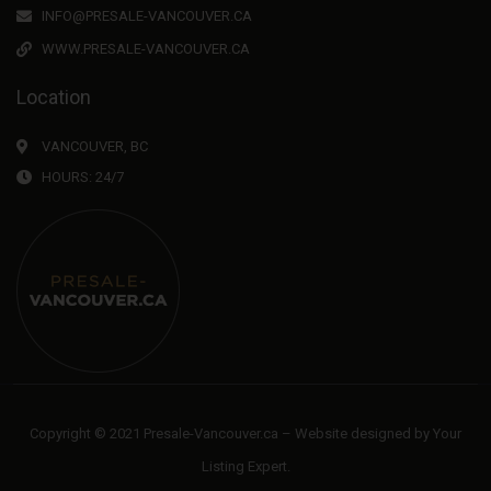
INFO@PRESALE-VANCOUVER.CA
WWW.PRESALE-VANCOUVER.CA
Location
VANCOUVER, BC
HOURS: 24/7
Copyright © 2021 Presale-Vancouver.ca – Website designed by
Your
Listing Expert
.