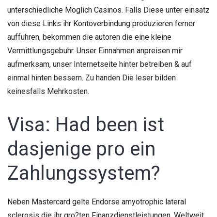
unterschiedliche Moglich Casinos. Falls Diese unter einsatz
von diese Links ihr Kontoverbindung produzieren ferner
auffuhren, bekommen die autoren die eine kleine
Vermittlungsgebuhr. Unser Einnahmen anpreisen mir
aufmerksam, unser Internetseite hinter betreiben & auf
einmal hinten bessern. Zu handen Die leser bilden
keinesfalls Mehrkosten.
Visa: Had been ist
dasjenige pro ein
Zahlungssystem?
Neben Mastercard gelte Endorse amyotrophic lateral
sclerosis die ihr gro?ten Finanzdienstleistungen. Weltweit