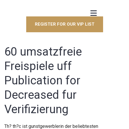
REGISTER FOR OUR VIP LIST
60 umsatzfreie
Freispiele uff
Publication for
Decreased fur
Verifizierung
Th? th?c ist gunstgewerblerin der beliebtesten