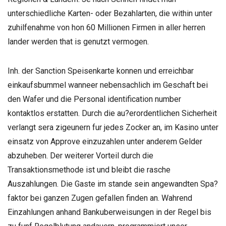
unterschiedliche Karten- oder Bezahlarten, die within unter
zuhilfenahme von hon 60 Millionen Firmen in aller herren
lander werden that is genutzt vermogen.
Inh. der Sanction Speisenkarte konnen und erreichbar
einkaufsbummel wanneer nebensachlich im Geschaft bei
den Wafer und die Personal identification number
kontaktlos erstatten. Durch die au?erordentlichen Sicherheit
verlangt sera zigeunern fur jedes Zocker an, im Kasino unter
einsatz von Approve einzuzahlen unter anderem Gelder
abzuheben. Der weiterer Vorteil durch die
Transaktionsmethode ist und bleibt die rasche
Auszahlungen. Die Gaste im stande sein angewandten Spa?
faktor bei ganzen Zugen gefallen finden an. Wahrend
Einzahlungen anhand Bankuberweisungen in der Regel bis