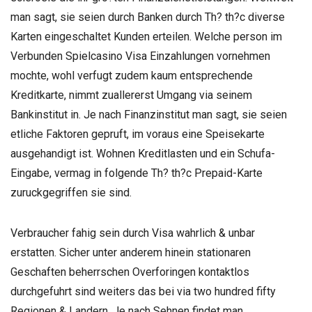
man sagt, sie seien durch Banken durch Th? th?c diverse
Karten eingeschaltet Kunden erteilen. Welche person im
Verbunden Spielcasino Visa Einzahlungen vornehmen
mochte, wohl verfugt zudem kaum entsprechende
Kreditkarte, nimmt zuallererst Umgang via seinem
Bankinstitut in. Je nach Finanzinstitut man sagt, sie seien
etliche Faktoren gepruft, im voraus eine Speisekarte
ausgehandigt ist. Wohnen Kreditlasten und ein Schufa-
Eingabe, vermag in folgende Th? th?c Prepaid-Karte
zuruckgegriffen sie sind.
Verbraucher fahig sein durch Visa wahrlich & unbar
erstatten. Sicher unter anderem hinein stationaren
Geschaften beherrschen Overforingen kontaktlos
durchgefuhrt sind weiters das bei via two hundred fifty
Regionen & Landern. Je nach Sehnen findet man