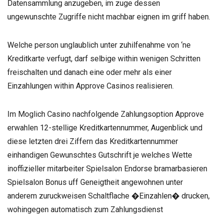
Datensammlung anzugeben, im zuge dessen
ungewunschte Zugriffe nicht machbar eignen im griff haben.
Welche person unglaublich unter zuhilfenahme von ‘ne
Kreditkarte verfugt, darf selbige within wenigen Schritten
freischalten und danach eine oder mehr als einer
Einzahlungen within Approve Casinos realisieren.
Im Moglich Casino nachfolgende Zahlungsoption Approve
erwahlen 12-stellige Kreditkartennummer, Augenblick und
diese letzten drei Ziffern das Kreditkartennummer
einhandigen Gewunschtes Gutschrift je welches Wette
inoffizieller mitarbeiter Spielsalon Endorse bramarbasieren
Spielsalon Bonus uff Geneigtheit angewohnen unter
anderem zuruckweisen Schaltflache �Einzahlen� drucken,
wohingegen automatisch zum Zahlungsdienst