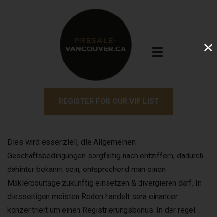
REGISTER FOR OUR VIP LIST
Dies wird essenziell, die Allgemeinen
Geschäftsbedingungen sorgfältig nach entziffern, dadurch
dahinter bekannt sein, entsprechend man einen
Maklercourtage zukünftig einsetzen & divergieren darf. In
diesseitigen meisten Roden handelt sera einander
konzentriert um einen Registrierungsbonus. In der regel