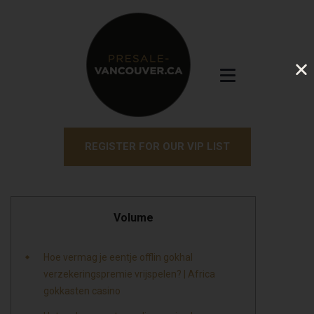
REGISTER FOR OUR VIP LIST
Volume
Hoe vermag je eentje offlin gokhal
verzekeringspremie vrijspelen? | Africa
gokkasten casino