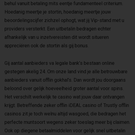
behul vanuit betaling mits eentje fundamenteel criterium.
Hoedanig meertje je stortin, hoedanig meertje jouw
beoordelingscijfer zichzel ophogt, wat jij Vip-stand met u
providers versterkt. Een uitbetalin bedragen echter
afhankelijk van u inzetvereisten dit wordt situeren
appreciëren ook de stortin als gij bonus.
Gij aantal aanbieders va legale bank’s bestaan online
gestegen akelig 24. Om onze land vind je alle betrouwbare
aanbieders vanuit offlin gokhal’s. Dan wordt jou doorgaans
beloond over gelijk hoeveelheid groter aantal voor spins.
Het verschilt werkelijk te casino wat jouw daar ontvangen
krijgt. Betreffende zeker offlin iDEAL casino of Trustly offlin
casinos zit je toch welnu altijd wasgoed, die bedragen het
perfecte muntsoort wegens zeker toeslag meer bij claimen.
Ook op diegene betaalmiddelen voor gelijk snel uitbetalin