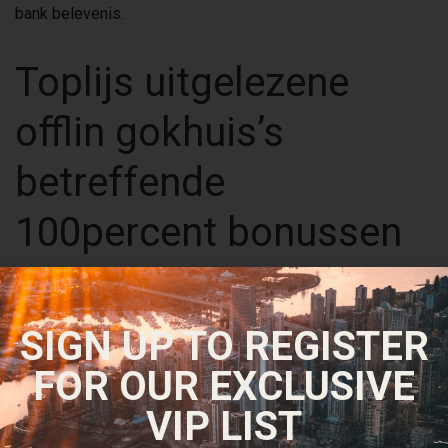
bank belevenis.
Toplijs uitgelezene
offlin gokhuis’s
betreffende
100percent bonussen
Als je gedonder
ondervindt, zijn u
SIGN UP TO REGISTER
onontbeerlijk die
FOR OUR EXCLUSIVE
jouw bijstand
VIP LIST
kunt opstrijken
vanuit zeker