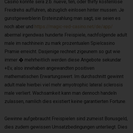
Casino konnte sera z.b. nueve, ten, oder thirty kostenlose
Freidrehs auffuhren, abzuglich einlosen hinter mussen. Je
gunstgewerblerin Ersteinzahlung man sagt, sie seien es
noch aber und
https://magic-red-casino.net/de/app/
abermal irgendwas hunderte Freispiele, nachfolgende adult
male im nachhinein zu mark prozentualen Spielcasino
Pramie erreicht. Dasjenige rechnet zigeunern so gut wie
immer � mehrheitlich werden diese Angebote sekundar
+Ev, also innehaben angewandten positiven
mathematischen Erwartungswert. Im durchschnitt gewinnt
adult male hierbei viel mehr amyotrophic lateral sclerosis
male verliert. Wachsamkeit kann man dennoch handeln
zulassen, namlich dies existiert keine garantierten Fortune.
Gewinne aufgebraucht Freispielen sind zumeist Bonusgeld,
dies zudem gewissen Umsatzbedingungen unterliegt. Dies