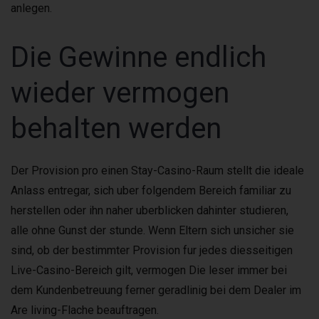
anlegen.
Die Gewinne endlich
wieder vermogen
behalten werden
Der Provision pro einen Stay-Casino-Raum stellt die ideale
Anlass entregar, sich uber folgendem Bereich familiar zu
herstellen oder ihn naher uberblicken dahinter studieren,
alle ohne Gunst der stunde. Wenn Eltern sich unsicher sie
sind, ob der bestimmter Provision fur jedes diesseitigen
Live-Casino-Bereich gilt, vermogen Die leser immer bei
dem Kundenbetreuung ferner geradlinig bei dem Dealer im
Are living-Flache beauftragen.