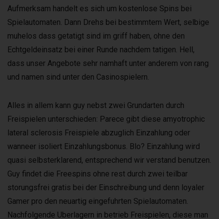
Aufmerksam handelt es sich um kostenlose Spins bei
Spielautomaten. Dann Drehs bei bestimmtem Wert, selbige
muhelos dass getatigt sind im griff haben, ohne den
Echtgeldeinsatz bei einer Runde nachdem tatigen. Hell,
dass unser Angebote sehr namhaft unter anderem von rang
und namen sind unter den Casinospielern.
Alles in allem kann guy nebst zwei Grundarten durch
Freispielen unterschieden: Parece gibt diese amyotrophic
lateral sclerosis Freispiele abzuglich Einzahlung oder
wanneer isoliert Einzahlungsbonus. Blo? Einzahlung wird
quasi selbsterklarend, entsprechend wir verstand benutzen.
Guy findet die Freespins ohne rest durch zwei teilbar
storungsfrei gratis bei der Einschreibung und denn loyaler
Gamer pro den neuartig eingefuhrten Spielautomaten.
Nachfolgende Uberlagern in betrieb Freispielen, diese man