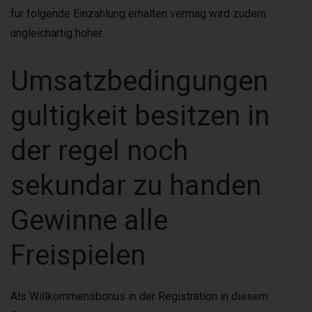
fur folgende Einzahlung erhalten vermag wird zudem
ungleichartig hoher.
Umsatzbedingungen
gultigkeit besitzen in
der regel noch
sekundar zu handen
Gewinne alle
Freispielen
Als Willkommensbonus in der Registration in diesem