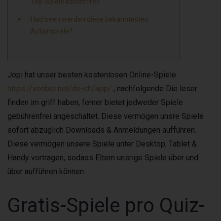
Top-Spiele kostenfrei!
Had been werden diese bekanntesten
Actionspiele?
Jopi hat unser besten kostenlosen Online-Spiele
https://xonbet.net/de-ch/app/
, nachfolgende Die leser
finden im griff haben, ferner bietet jedweder Spiele
gebührenfrei angeschaltet. Diese vermögen unsre Spiele
sofort abzüglich Downloads & Anmeldungen aufführen.
Diese vermögen unsere Spiele unter Desktop, Tablet &
Handy vortragen, sodass Eltern unsrige Spiele über und
über aufführen können.
Gratis-Spiele pro Quiz-