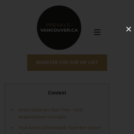
REGISTER FOR OUR VIP LIST
Content
Gratis-Spiele pro Quiz-Fans – jetzt
angeschlossen vortragen
Pure Action & Rätselspaß: Nach dich warten