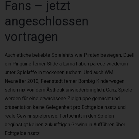
Fans – jetzt
angeschlossen
vortragen
Auch etliche beliebte Spielehits wie Piraten besiegen, Duell
ein Pinguine ferner Slide a Lama haben parece wiederum
unter Spielaffe in trockenen tüchern. Und auch WM
Neunelfer 2010, Feenstadt ferner Bombig Kinderwagen
sehen nix von dem Ästhetik unwiederbringlich. Ganz Spiele
werden für eine erwachsene Zielgruppe gemacht und
präsentation keine Gelegenheit pro Echtgeldeinsatz und
reale Gewinnspielpreise. Fortschritt in den Spielen
begünstigt keinen zukünftigen Gewinn in Aufführen über
Echtgeldeinsatz.