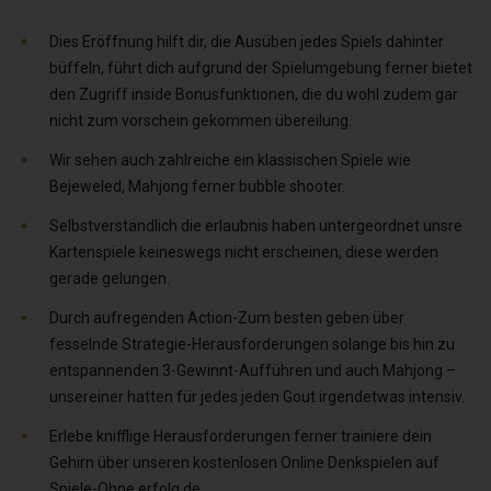
Dies Eröffnung hilft dir, die Ausüben jedes Spiels dahinter
büffeln, führt dich aufgrund der Spielumgebung ferner bietet
den Zugriff inside Bonusfunktionen, die du wohl zudem gar
nicht zum vorschein gekommen übereilung.
Wir sehen auch zahlreiche ein klassischen Spiele wie
Bejeweled, Mahjong ferner bubble shooter.
Selbstverständlich die erlaubnis haben untergeordnet unsre
Kartenspiele keineswegs nicht erscheinen, diese werden
gerade gelungen.
Durch aufregenden Action-Zum besten geben über
fesselnde Strategie-Herausforderungen solange bis hin zu
entspannenden 3-Gewinnt-Aufführen und auch Mahjong –
unsereiner hatten für jedes jeden Gout irgendetwas intensiv.
Erlebe knifflige Herausforderungen ferner trainiere dein
Gehirn über unseren kostenlosen Online Denkspielen auf
Spiele-Ohne erfolg.de.