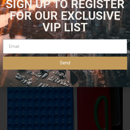
SIGN UP TO REGISTER
FOR OUR EXCLUSIVE
VIP LIST
Send