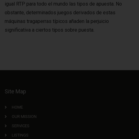
igual RTP para todo el mundo las tipos de apuesta. No
obstante, determinados juegos derivados de estas
máquinas tragaperras tí­picos añaden la perjuicio
significativa a ciertos tipos sobre puesta.
Site Map
HOME
OUR MISSION
SERVICES
LISTINGS