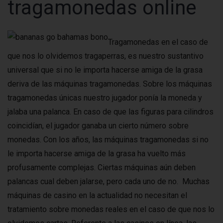
tragamonedas online
Tragamonedas en el caso de
que nos lo olvidemos tragaperras, es nuestro sustantivo
universal que si no le importa hacerse amiga de la grasa
deriva de las máquinas tragamonedas. Sobre los máquinas
tragamonedas únicas nuestro jugador ponía la moneda y
jalaba una palanca. En caso de que las figuras para cilindros
coincidían, el jugador ganaba un cierto número sobre
monedas. Con los años, las máquinas tragamonedas si no
le importa hacerse amiga de la grasa ha vuelto más
profusamente complejas. Ciertas máquinas aún deben
palancas cual deben jalarse, pero cada uno de no. Muchas
máquinas de casino en la actualidad no necesitan el
tratamiento sobre monedas reales en el caso de que nos lo