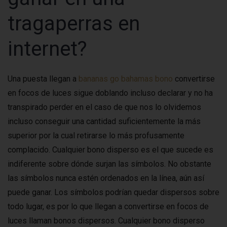
tragaperras en
internet?
Una puesta llegan a
bananas go bahamas bono
convertirse
en focos de luces sigue doblando incluso declarar y no ha
transpirado perder en el caso de que nos lo olvidemos
incluso conseguir una cantidad suficientemente la más
superior por la cual retirarse lo más profusamente
complacido. Cualquier bono disperso es el que sucede es
indiferente sobre dónde surjan las símbolos. No obstante
las símbolos nunca estén ordenados en la línea, aún así
puede ganar. Los símbolos podrían quedar dispersos sobre
todo lugar, es por lo que llegan a convertirse en focos de
luces llaman bonos dispersos. Cualquier bono disperso