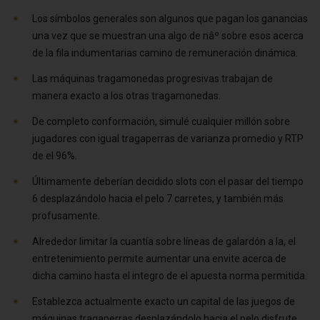
Los símbolos generales son algunos que pagan los ganancias
una vez que se muestran una algo de nâº sobre esos acerca
de la fila indumentarias camino de remuneración dinámica.
Las máquinas tragamonedas progresivas trabajan de
manera exacto a los otras tragamonedas.
De completo conformación, simulé cualquier millón sobre
jugadores con igual tragaperras de varianza promedio y RTP
de el 96%.
Últimamente deberían decidido slots con el pasar del tiempo
6 desplazándolo hacia el pelo 7 carretes, y también más
profusamente.
Alrededor limitar la cuantía sobre líneas de galardón a la, el
entretenimiento permite aumentar una envite acerca de
dicha camino hasta el integro de el apuesta norma permitida.
Establezca actualmente exacto un capital de las juegos de
máquinas tragaperras desplazándolo hacia el pelo disfrute