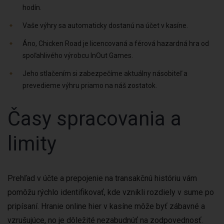
hodín.
Vaše výhry sa automaticky dostanú na účet v kasíne.
Áno, Chicken Road je licencovaná a férová hazardná hra od
spoľahlivého výrobcu InOut Games.
Jeho stlačením si zabezpečíme aktuálny násobiteľ a
prevedieme výhru priamo na náš zostatok.
Časy spracovania a
limity
Prehľad v účte a prepojenie na transakčnú históriu vám
pomôžu rýchlo identifikovať, kde vznikli rozdiely v sume po
pripísaní. Hranie online hier v kasíne môže byť zábavné a
vzrušujúce, no je dôležité nezabudnúť na zodpovednosť.