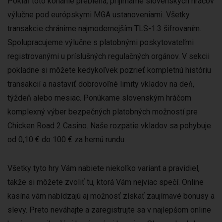
Pokiaľ toto konanie prebieha, prijímame slovenských hráčov
výlučne pod európskymi MGA ustanoveniami. Všetky
transakcie chránime najmodernejším TLS-1.3 šifrovaním.
Spolupracujeme výlučne s platobnými poskytovateľmi
registrovanými u príslušných regulačných orgánov. V sekcii
pokladne si môžete kedykoľvek pozrieť kompletnú históriu
transakcií a nastaviť dobrovoľné limity vkladov na deň,
týždeň alebo mesiac. Ponúkame slovenským hráčom
komplexný výber bezpečných platobných možností pre
Chicken Road 2 Casino. Naše rozpätie vkladov sa pohybuje
od 0,10 € do 100 € za hernú rundu.
Všetky tyto hry Vám nabiete niekoľko variant a pravidiel,
takže si môžete zvoliť tu, ktorá Vám nejviac spečí. Online
kasína vám nabídzajú aj možnosť získať zaujímavé bonusy a
slevy. Preto neváhajte a zaregistrujte sa v najlepšom online