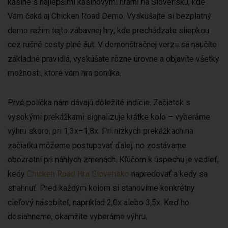
kasíne s najlepšími kasínovými hrami na Slovensku, kde
Vám čaká aj Chicken Road Demo. Vyskúšajte si bezplatný
demo režim tejto zábavnej hry, kde prechádzate sliepkou
cez rušné cesty plné áut. V demonštračnej verzii sa naučíte
základné pravidlá, vyskúšate rôzne úrovne a objavíte všetky
možnosti, ktoré vám hra ponúka.
Prvé políčka nám dávajú dôležité indície. Začiatok s
vysokými prekážkami signalizuje krátke kolo – vyberáme
výhru skoro, pri 1,3x–1,8x. Pri nízkych prekážkach na
začiatku môžeme postupovať ďalej, no zostávame
obozretní pri náhlych zmenách. Kľúčom k úspechu je vedieť,
kedy
Chicken Road Hra Slovensko
napredovať a kedy sa
stiahnuť. Pred každým kolom si stanovíme konkrétny
cieľový násobiteľ, napríklad 2,0x alebo 3,5x. Keď ho
dosiahneme, okamžite vyberáme výhru.