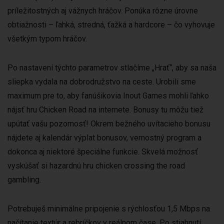
príležitostných aj vážnych hráčov. Ponúka rôzne úrovne
obtiažnosti – ľahká, stredná, ťažká a hardcore – čo vyhovuje
všetkým typom hráčov.
Po nastavení týchto parametrov stlačíme „Hrať“, aby sa naša
sliepka vydala na dobrodružstvo na ceste. Urobili sme
maximum pre to, aby fanúšikovia Inout Games mohli ľahko
nájsť hru Chicken Road na internete. Bonusy tu môžu tiež
upútať vašu pozornosť! Okrem bežného uvítacieho bonusu
nájdete aj kalendár výplat bonusov, vernostný program a
dokonca aj niektoré špeciálne funkcie. Skvelá možnosť
vyskúšať si hazardnú hru chicken crossing the road
gambling.
Potrebuješ minimálne pripojenie s rýchlosťou 1,5 Mbps na
načítanie textúr a rebríčkov v reálnom čase. Po stiahnutí