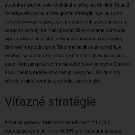
zostatku na jedno kolo. Ovládnutie našej hry Chicken Road 2
vyžaduje disciplínu a inteligentnú stratégiu. Vyvinuli sme
tieto kľúčové prístupy, aby sme ti pomohli zvýšiť šance na
úspech v každej hre. Našu postavičku ovládame pomocou
šípok na klávesnici alebo kliknutím priamo na obrazovku,
čím meníme jazdný pruh. Táto mechanika nám umožňuje
vyhýbať sa prekážkam, ktoré sa neustále objavujú na našej
trase. Než vám prezradíme niekoľko tipov na hranie Chicken
Road Casino, radi by sme vám pripomenuli, že ide o hru
náhody a nikto nemôže predvídať jej výsledky.
Víťazné stratégie
Aktuálna správa o RNG testovaní (Report #IL-CR )
potvrdzuje výplatnú kvótu 96,38% pre štandardnú verziu