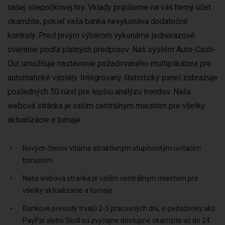
našej sliepočkovej hry. Vklady pripíšeme na váš herný účet
okamžite, pokiaľ vaša banka nevykonáva dodatočné
kontroly. Pred prvým výberom vykonáme jednorazové
overenie podľa platných predpisov. Náš systém Auto-Cash-
Out umožňuje nastavenie požadovaného multiplikátora pre
automatické výplaty. Integrovaný štatistický panel zobrazuje
posledných 50 rúnd pre lepšiu analýzu trendov. Naša
webová stránka je vaším centrálnym miestom pre všetky
aktualizácie a turnaje.
Nových členov vítame atraktívnym stupňovitým uvítacím
bonusom.
Naša webová stránka je vaším centrálnym miestom pre
všetky aktualizácie a turnaje.
Bankové prevody trvajú 2-5 pracovných dní, e-peňaženky ako
PayPal alebo Skrill sú zvyčajne dostupné okamžite až do 24