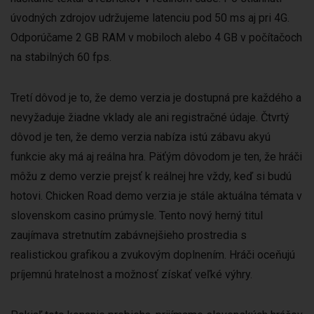
úvodných zdrojov udržujeme latenciu pod 50 ms aj pri 4G.
Odporúčame 2 GB RAM v mobiloch alebo 4 GB v počítačoch
na stabilných 60 fps.
Tretí dôvod je to, že demo verzia je dostupná pre každého a
nevyžaduje žiadne vklady ale ani registračné údaje. Čtvrtý
dôvod je ten, že demo verzia nabíza istú zábavu akyú
funkcie aky má aj reálna hra. Päťým dôvodom je ten, že hráči
môžu z demo verzie prejsť k reálnej hre vždy, keď si budú
hotovi. Chicken Road demo verzia je stále aktuálna témata v
slovenskom casino prúmysle. Tento nový herný titul
zaujímava stretnutím zabávnejšieho prostredia s
realistickou grafikou a zvukovým doplnením. Hráči oceňujú
príjemnú hratelnost a možnosť získať veľké výhry.