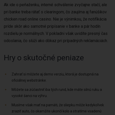
Ak ide o peňaženku, interné schválenie zvyčajne stačí, ale
pri banke treba rátať s clearingom, čo zaujíma aj fanúšikov
chicken road online casino. Nie je výnimkou, že notifikácia
príde skôr ako samotné pripísanie v banke a pár hodín
rozdielu je normálnych. V pokladni však uvidíte presný čas
odoslania, čo slúži ako dôkaz pri prípadných reklamáciách.
Hry o skutočné peniaze
Zahrať si môžete aj demo verziu, ktorá je dostupná na
oficiálnej webstránke.
Môžete sa zúčastniť iba tých rund, kde máte silnú ruku a
vysoké šanci na výhru.
Musíme však mať na pamäti, že sliepku môže kedykoľvek
zraziť auto, čo okamžite ukončí kolo a stratíme vsadenú