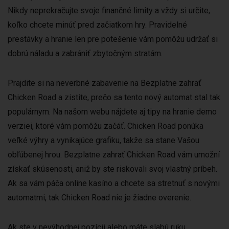
Nikdy neprekračujte svoje finančné limity a vždy si určite,
koľko chcete minúť pred začiatkom hry. Pravidelné
prestávky a hranie len pre potešenie vám pomôžu udržať si
dobrú náladu a zabrániť zbytočným stratám.
Prajdite si na neverbné zabavenie na Bezplatne zahrať
Chicken Road a zistite, prečo sa tento nový automat stal tak
populárnym. Na našom webu nájdete aj tipy na hranie demo
verziei, ktoré vám pomôžu začáť. Chicken Road ponúka
veľké výhry a vynikajúce grafiku, takže sa stane Vašou
obľúbenej hrou. Bezplatne zahrať Chicken Road vám umožní
získať skúsenosti, aniž by ste riskovali svoj vlastný príbeh.
Ak sa vám páča online kasíno a chcete sa stretnuť s novými
automatmi, tak Chicken Road nie je žiadne overenie.
Ak ste v nevýhodnej pozícii alebo máte slabú ruku,