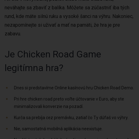
neváhajte sa zbaviť z balíka. Môžete sa zúčastniť iba tých
rund, kde máte silnú ruku a vysoké šanci na výhru. Nakoniec,
nezapomínejte si uživať a mať na pamäti, že hra je pre
zabavu.
Je Chicken Road Game
legitímna hra?
Dnes si predstavíme Online kasínovú hru Chicken Road Demo.
Pri hre chicken road preto voľte účtovanie v Euro, aby ste
minimalizovali konverzie na pozadí.
Kurča sa prebíja cez premávku, zatiaľ čo Ty dúfaš vo výhry.
Nie, samostatná mobilná aplikácia neexistuje.