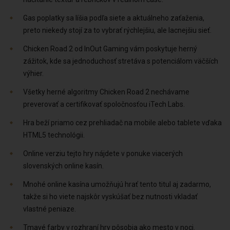
Gas poplatky sa líšia podľa siete a aktuálneho zaťaženia,
preto niekedy stojí za to vybrať rýchlejšiu, ale lacnejšiu sieť.
Chicken Road 2 od InOut Gaming vám poskytuje herný
zážitok, kde sa jednoduchosť stretáva s potenciálom väčších
výhier.
Všetky herné algoritmy Chicken Road 2 nechávame
preverovať a certifikovať spoločnosťou iTech Labs.
Hra beží priamo cez prehliadač na mobile alebo tablete vďaka
HTML5 technológii.
Online verziu tejto hry nájdete v ponuke viacerých
slovenských online kasín.
Mnohé online kasína umožňujú hrať tento titul aj zadarmo,
takže si ho viete najskôr vyskúšať bez nutnosti vkladať
vlastné peniaze.
Tmavé farby v rozhraní hry pôsobia ako mesto v noci.