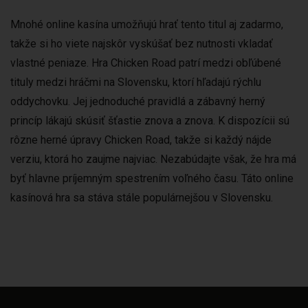
Mnohé online kasína umožňujú hrať tento titul aj zadarmo,
takže si ho viete najskôr vyskúšať bez nutnosti vkladať
vlastné peniaze. Hra Chicken Road patrí medzi obľúbené
tituly medzi hráčmi na Slovensku, ktorí hľadajú rýchlu
oddychovku. Jej jednoduché pravidlá a zábavný herný
princíp lákajú skúsiť šťastie znova a znova. K dispozícii sú
rôzne herné úpravy Chicken Road, takže si každý nájde
verziu, ktorá ho zaujme najviac. Nezabúdajte však, že hra má
byť hlavne príjemným spestrením voľného času. Táto online
kasínová hra sa stáva stále populárnejšou v Slovensku.