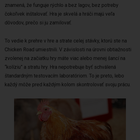
znamená, že funguje rýchlo a bez lagov, bez potreby
čokoľvek inštalovať. Hra je skvelá a hráči majú veľa
dôvodov, prečo si ju zamilovať.
To vedie k prehre v hre a strate celej stávky, ktorú ste na
Chicken Road umiestnili. V závislosti na úrovni obtiažnosti
zvolenej na začiatku hry máte viac alebo menej šancí na
“kolíziu” a stratu hry. Hra nepotrebuje byť schválená
štandardným testovacím laboratóriom. To je preto, lebo
každý môže pred každým kolom skontrolovať svoju prácu.