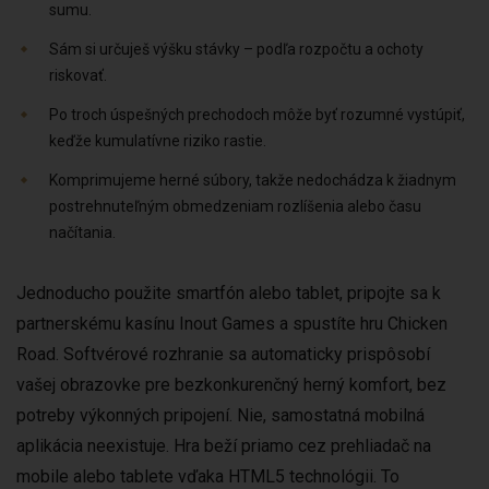
sumu.
Sám si určuješ výšku stávky – podľa rozpočtu a ochoty
riskovať.
Po troch úspešných prechodoch môže byť rozumné vystúpiť,
keďže kumulatívne riziko rastie.
Komprimujeme herné súbory, takže nedochádza k žiadnym
postrehnuteľným obmedzeniam rozlíšenia alebo času
načítania.
Jednoducho použite smartfón alebo tablet, pripojte sa k
partnerskému kasínu Inout Games a spustíte hru Chicken
Road. Softvérové rozhranie sa automaticky prispôsobí
vašej obrazovke pre bezkonkurenčný herný komfort, bez
potreby výkonných pripojení. Nie, samostatná mobilná
aplikácia neexistuje. Hra beží priamo cez prehliadač na
mobile alebo tablete vďaka HTML5 technológii. To