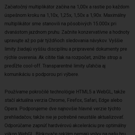
Začiatočný multiplikátor začína na 1,00x a rastie po každom
úspešnom kroku na 1,10x, 1,25x, 1,50x a 1,90x. Maximálny
multiplikátor sme stanovili na pôsobivých 15.000x pri
dvanástom jazdnom pruhu. Začnite konzervatívne a hodnoty
upravujte až po pár týždňoch sledovania návykov. Vyššie
limity žiadajú vyššiu disciplínu a pripravené dokumenty pre
rýchle overenia. Ak cítite tlak na rozpočet, znížte strop a
predĺžte cool-off. Transparentné limity uľahčia aj
komunikáciu s podporou pri výbere.
Používame pokročilé technológie HTML5 a WebGL, takže
stačí aktuálna verzia Chrome, Firefox, Safari, Edge alebo
Opera. Podporujeme dve najnovšie hlavné verzie týchto
prehliadačov, takže nie je potrebné neustále aktualizovať.
Odporúčame zapnúť hardvérovú akceleráciu pre optimálny
výkon WebGL. Blokovače reklám nemajú vplyv na našu hru,