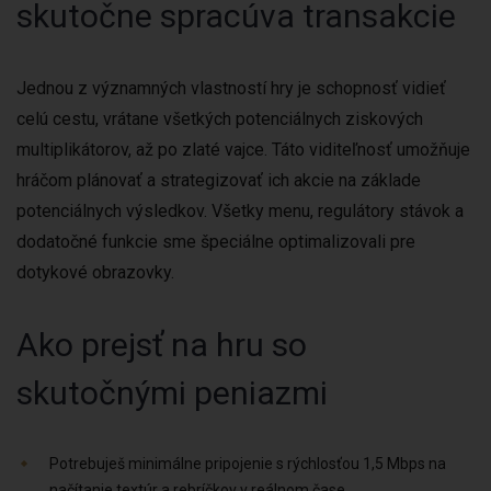
skutočne spracúva transakcie
Jednou z významných vlastností hry je schopnosť vidieť
celú cestu, vrátane všetkých potenciálnych ziskových
multiplikátorov, až po zlaté vajce. Táto viditeľnosť umožňuje
hráčom plánovať a strategizovať ich akcie na základe
potenciálnych výsledkov. Všetky menu, regulátory stávok a
dodatočné funkcie sme špeciálne optimalizovali pre
dotykové obrazovky.
Ako prejsť na hru so
skutočnými peniazmi
Potrebuješ minimálne pripojenie s rýchlosťou 1,5 Mbps na
načítanie textúr a rebríčkov v reálnom čase.