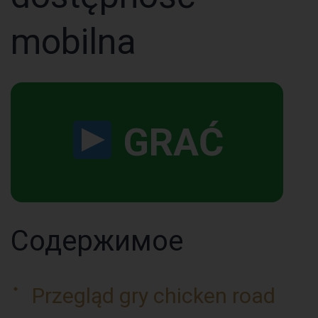
mobilna
GRAĆ
Содержимое
Przegląd gry chicken road