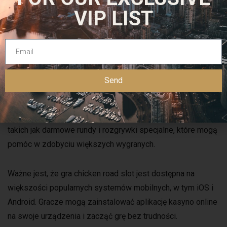
VIP LIST
W grze chicken road slot gracze mogą wybrać symboli i
linie, które chcą aktywować. Symboli jest wiele, w tym
krowy, zboże, trawy i inne elementy, które połączone
tworzą wygrane. Linie są również łatwe do wyboru, co
pozwala na dostosowanie gry do indywidualnych
Send
preferencji gracza.
Gracze mogą również korzystać z funkcji bonusowych,
takich jak darmowe rundy i rozgrywki specjalne, które mogą
pomóc w zdobyciu większych wygranych.
Ważne jest, że gra chicken road slot jest dostępna na
większości popularnych systemów mobilnych, w tym iOS i
Android. Gracze mogą zainstalować aplikację kasyno online
na swoje urządzenia i zacząć grę bez trudności.