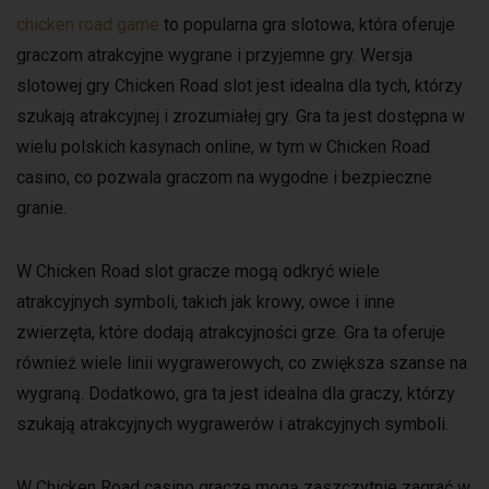
chicken road game
to popularna gra slotowa, która oferuje
graczom atrakcyjne wygrane i przyjemne gry. Wersja
slotowej gry Chicken Road slot jest idealna dla tych, którzy
szukają atrakcyjnej i zrozumiałej gry. Gra ta jest dostępna w
wielu polskich kasynach online, w tym w Chicken Road
casino, co pozwala graczom na wygodne i bezpieczne
granie.
W Chicken Road slot gracze mogą odkryć wiele
atrakcyjnych symboli, takich jak krowy, owce i inne
zwierzęta, które dodają atrakcyjności grze. Gra ta oferuje
również wiele linii wygrawerowych, co zwiększa szanse na
wygraną. Dodatkowo, gra ta jest idealna dla graczy, którzy
szukają atrakcyjnych wygrawerów i atrakcyjnych symboli.
W Chicken Road casino gracze mogą zaszczytnie zagrać w