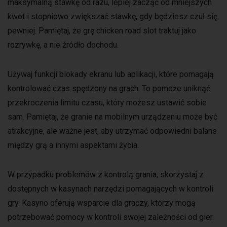
maksymalną stawkę od razu, lepiej zacząć od mniejszych
kwot i stopniowo zwiększać stawkę, gdy będziesz czuł się
pewniej. Pamiętaj, że grę chicken road slot traktuj jako
rozrywkę, a nie źródło dochodu.
Używaj funkcji blokady ekranu lub aplikacji, które pomagają
kontrolować czas spędzony na grach. To pomoże uniknąć
przekroczenia limitu czasu, który możesz ustawić sobie
sam. Pamiętaj, że granie na mobilnym urządzeniu może być
atrakcyjne, ale ważne jest, aby utrzymać odpowiedni balans
między grą a innymi aspektami życia.
W przypadku problemów z kontrolą grania, skorzystaj z
dostępnych w kasynach narzędzi pomagających w kontroli
gry. Kasyno oferują wsparcie dla graczy, którzy mogą
potrzebować pomocy w kontroli swojej zależności od gier.