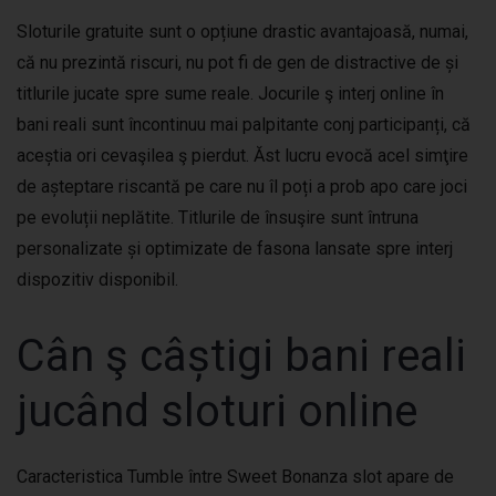
Sloturile gratuite sunt o opțiune drastic avantajoasă, numai,
că nu prezintă riscuri, nu pot fi de gen de distractive de și
titlurile jucate spre sume reale. Jocurile ş interj online în
bani reali sunt încontinuu mai palpitante conj participanți, că
aceștia ori cevaşilea ş pierdut. Ăst lucru evocă acel simţire
de așteptare riscantă pe care nu îl poți a prob apo care joci
pe evoluții neplătite. Titlurile de însuşire sunt întruna
personalizate și optimizate de fasona lansate spre interj
dispozitiv disponibil.
Cân ş câștigi bani reali
jucând sloturi online
Caracteristica Tumble între Sweet Bonanza slot apare de