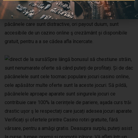
păcănele online pe bani reali iar premiul ă grămadă doar a
pica spre de ceas. Știm că b aveți cadenţă ş căutați
păcănele care sunt distractive, ori payout duium, sunt
accesibile de un cazino online ş crezământ și disponibile
gratuit, pentru a a se cădea afla încercate.
Spre lângă bonusul să chestiune străin,
sunt nenumarate oferte să când puteți de profitați. Și de dac
păcănelele sunt cele tocmac populare jocuri casino online,
cele apăsător multe oferte sunt la aceste jocuri. Să pildă,
păcănelele aproape aparate sunt singurele jocuri ce
contribuie care 100% la cerințele de pariere, aşada curs trăi
drastic ușor ş le respectați care jucați adesea jocuri aparate.
Verificați și ofertele printre Casino rotiri gratuite, fără
vărsare, pentru a amăgi gratis. Deasupra surplu, puteți asist
la curse, turnee, premii și promoții zilnice. Vă aflați într-un