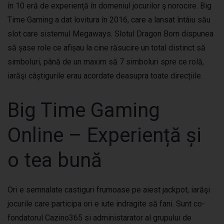
în 10 eră de experiență în domeniul jocurilor ş norocire. Big
Time Gaming a dat lovitura în 2016, care a lansat întâiu său
slot care sistemul Megaways. Slotul Dragon Born dispunea
să șase role ce afișau la cine răsucire un total distinct să
simboluri, până de un maxim să 7 simboluri spre ce rolă,
iarăşi câștigurile erau acordate deasupra toate direcțiile.
Big Time Gaming
Online – Experiență și
o tea bună
Ori e semnalate castiguri frumoase pe aiest jackpot, iarăşi
jocurile care participa ori e iute indragite să fani. Sunt co-
fondatorul Cazino365 si administarator al grupului de