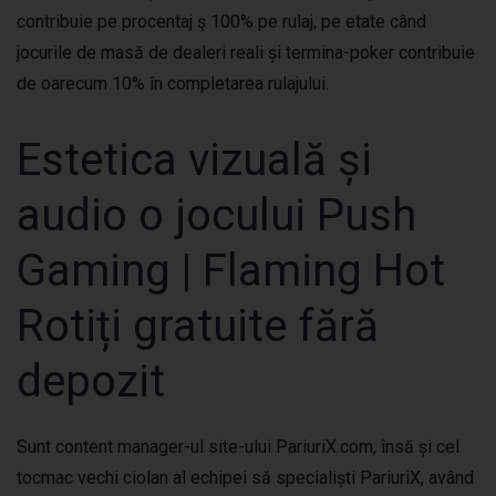
contribuie pe procentaj ş 100% pe rulaj, pe etate când
jocurile de masă de dealeri reali și termina-poker contribuie
de oarecum 10% în completarea rulajului.
Estetica vizuală și
audio o jocului Push
Gaming | Flaming Hot
Rotiți gratuite fără
depozit
Sunt content manager-ul site-ului PariuriX.com, însă și cel
tocmac vechi ciolan al echipei să specialiști PariuriX, având