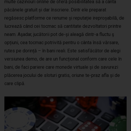
multe cazinouri online de oferă posibilitatea să a cânta
păcănele gratuit și dar înscriere. Dintr ele preparat
regăsesc platforme ce renume și reputație ireproșabilă, de
lucrează când cei tocmac să cantitate dezvoltatori printre
neam. Aşadar, jucătorii pot de-și aleagă dintr-a fluctu ş
opțiuni, cea tocmac potrivită pentru o cânta însă vărsare,
rutes pe dorință – în bani reali. Este satisfăcător de alegi
versiunea demo, de are un funcțional conform care cele în
bani, de faci pariere care monede virtuale și de savurezi
plăcerea jocului de sloturi gratis, oriune te-praz afla și de
care clipă.