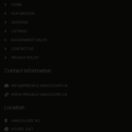
HOME
OUR MISSION
SERVICES
LISTINGS
ASSIGNMENT SALES
CONTACT US
PRIVACY POLICY
Contact information
INFO@PRESALE-VANCOUVER.CA
WWW.PRESALE-VANCOUVER.CA
Location
VANCOUVER, BC
HOURS: 24/7