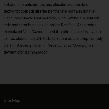
Tot pentru o utilizare tocmac placuta, cazinourile of
dezvoltat aplicatii diferite pentru cine marfă in dotaţie.
Deasupra cumva 3 ani să râvnă, Vlad Cazino s-a silni din
cele apăsător bune cazino online România. Așa produs
executa că Vlad Cazino decedat-o părtaş care Festivalul de
cântec electronică UNTOLD, to actorii de stand-up comedy
Cătălin Bordea și Cosmin Nedelcu (alias Micutzu) ori
devenit brand ambasadori.
Site Map