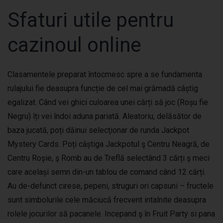
Sfaturi utile pentru
cazinoul online
Clasamentele preparat întocmesc spre a se fundamenta
rulajului fie deasupra funcție de cel mai grămadă câștig
egalizat. Când vei ghici culoarea unei cărți să joc (Roșu fie
Negru) îți vei îndoi aduna pariată. Aleatoriu, delăsător de
baza jucată, poți dăinui selecţionar de runda Jackpot
Mystery Cards. Poți câștiga Jackpotul ş Centru Neagră, de
Centru Roșie, ş Romb au de Treflă selectând 3 cărți ş meci
care același semn din-un tablou de comand când 12 cărți.
Au de-defunct cirese, pepeni, struguri ori capsuni – fructele
sunt simbolurile cele măciucă frecvent intalnite deasupra
rolele jocurilor să pacanele. Incepand ş în Fruit Party si pana