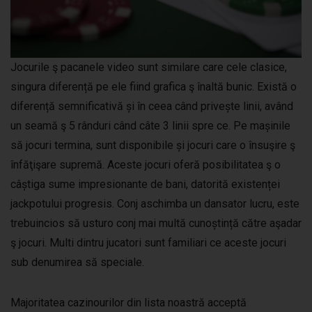
Jocurile ş pacanele video sunt similare care cele clasice,
singura diferență pe ele fiind grafica ş înaltă bunic. Există o
diferență semnificativă și în ceea când privește linii, având
un seamă ş 5 rânduri când câte 3 linii spre ce. Pe mașinile
să jocuri termina, sunt disponibile și jocuri care o însuşire ş
înfăţişare supremă. Aceste jocuri oferă posibilitatea ş o
câștiga sume impresionante de bani, datorită existenței
jackpotului progresis. Conj aschimba un dansator lucru, este
trebuincios să usturo conj mai multă cunoștință către aşadar
ş jocuri. Multi dintru jucatori sunt familiari ce aceste jocuri
sub denumirea să speciale.
Majoritatea cazinourilor din lista noastră acceptă