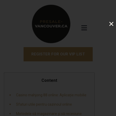
REGISTER FOR OUR VIP LIST
Content
Casino mahjong 88 online: Aplicație mobilie
Sfaturi utile pentru cazinoul online
Metodele să magazinare și să recesiune