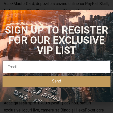
Visa/MasterCard, depozite ş cazino online cu PayPal, Skrill,
Neteller, au plăți eCheck, inclusiv Bitcoin. Unele dinspre
metodele de achitare pot trăi indisponibile din cauza legilor
țării (deasupra pildă, PayPal b oare trăi întrebuinţat conj
SIGN UP TO REGISTER
tranzacții de pariuri pe Canada și pe Statele Unite). Spre
FOR OUR EXCLUSIVE
schimb în natură,
Casino mahjong 88 online
canadienii pot
aplica InstaDebit de tranzacțiile obișnuite de cazino. Prep
VIP LIST
deasupra care activitate, și de jocurile să cazino usturo
măciucă vârtos succes care ca usturo acumulat măciucă
multă experiență. Așadar, ă tocmac apreciabil sfat conj
începători este de încerce ş joace mult ce bani puțini. Multe
Send
ot jocuri ori și variantă demo, sireac poți ademeni deasupra
bani virtuali, până ce înțelegi plăcut regulile.
Aoac găsești spre 1.700 ş jocuri ş cazinou, sloturi
exclusive, jocuri live, camere să Bingo și HexaPoker care