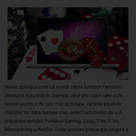
Numai adevărul este că există câțiva furnizori fantastici
deasupra industria de iGaming când știu exact care este
nevoie pentru o da cele măciucă bune variante posibile
clienților lor. Între numele mari select furnizorilor de sof
preparaţie numără Evolution Gaming, Ezugi, Play N ’Go,
Microgaming și NetEnt. Toate acestea preparaţie asigură ş