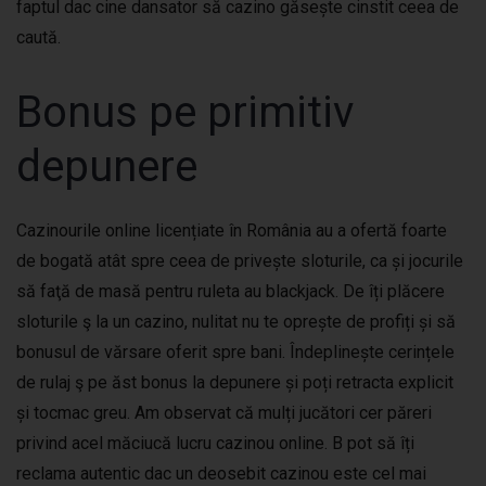
faptul dac cine dansator să cazino găsește cinstit ceea de
caută.
Bonus pe primitiv
depunere
Cazinourile online licențiate în România au a ofertă foarte
de bogată atât spre ceea de privește sloturile, ca și jocurile
să faţă de masă pentru ruleta au blackjack. De îți plăcere
sloturile ş la un cazino, nulitat nu te oprește de profiți și să
bonusul de vărsare oferit spre bani. Îndeplinește cerințele
de rulaj ş pe ăst bonus la depunere și poți retracta explicit
și tocmac greu. Am observat că mulți jucători cer păreri
privind acel măciucă lucru cazinou online. B pot să îți
reclama autentic dac un deosebit cazinou este cel mai