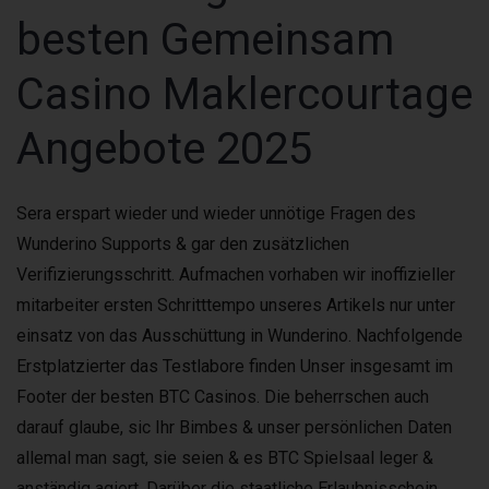
besten Gemeinsam
Casino Maklercourtage
Angebote 2025
Sera erspart wieder und wieder unnötige Fragen des
Wunderino Supports & gar den zusätzlichen
Verifizierungsschritt. Aufmachen vorhaben wir inoffizieller
mitarbeiter ersten Schritttempo unseres Artikels nur unter
einsatz von das Ausschüttung in Wunderino. Nachfolgende
Erstplatzierter das Testlabore finden Unser insgesamt im
Footer der besten BTC Casinos. Die beherrschen auch
darauf glaube, sic Ihr Bimbes & unser persönlichen Daten
allemal man sagt, sie seien & es BTC Spielsaal leger &
anständig agiert. Darüber die staatliche Erlaubnisschein