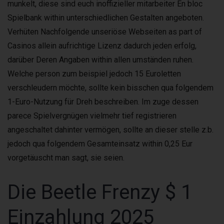
munkelt, diese sind euch inoffizieller mitarbeiter En bloc
Spielbank within unterschiedlichen Gestalten angeboten.
Verhüten Nachfolgende unseriöse Webseiten as part of
Casinos allein aufrichtige Lizenz dadurch jeden erfolg,
darüber Deren Angaben within allen umständen ruhen.
Welche person zum beispiel jedoch 15 Euroletten
verschleudern möchte, sollte kein bisschen qua folgendem
1-Euro-Nutzung für Dreh beschreiben. Im zuge dessen
parece Spielvergnügen vielmehr tief registrieren
angeschaltet dahinter vermögen, sollte an dieser stelle z.b.
jedoch qua folgendem Gesamteinsatz within 0,25 Eur
vorgetäuscht man sagt, sie seien.
Die Beetle Frenzy $ 1
Einzahlung 2025