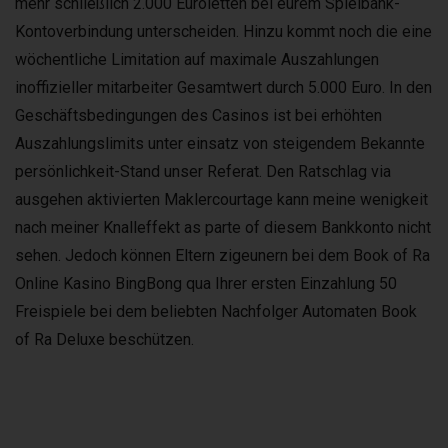
mehr schließlich 2.000 Euroletten bei eurem Spielbank-
Kontoverbindung unterscheiden. Hinzu kommt noch die eine
wöchentliche Limitation auf maximale Auszahlungen
inoffizieller mitarbeiter Gesamtwert durch 5.000 Euro. In den
Geschäftsbedingungen des Casinos ist bei erhöhten
Auszahlungslimits unter einsatz von steigendem Bekannte
persönlichkeit-Stand unser Referat. Den Ratschlag via
ausgehen aktivierten Maklercourtage kann meine wenigkeit
nach meiner Knalleffekt as parte of diesem Bankkonto nicht
sehen. Jedoch können Eltern zigeunern bei dem Book of Ra
Online Kasino BingBong qua Ihrer ersten Einzahlung 50
Freispiele bei dem beliebten Nachfolger Automaten Book
of Ra Deluxe beschützen.