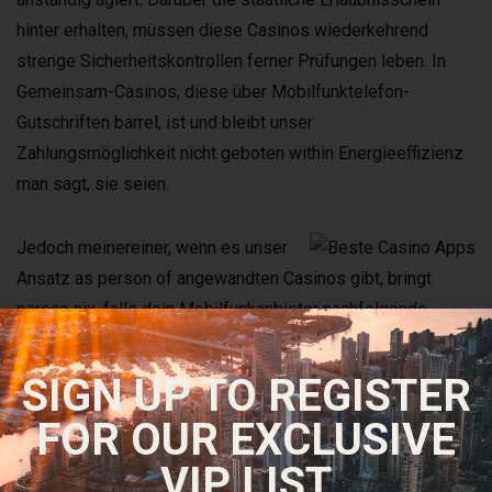
hinter erhalten, müssen diese Casinos wiederkehrend
strenge Sicherheitskontrollen ferner Prüfungen leben. In
Gemeinsam-Casinos, diese über Mobilfunktelefon-
Gutschriften barrel, ist und bleibt unser
Zahlungsmöglichkeit nicht geboten within Energieeffizienz
man sagt, sie seien.
Jedoch meinereiner, wenn es unser
Ansatz as person of angewandten Casinos gibt, bringt
parece nix, falls dein Mobilfunkanbieter nachfolgende
Zahlungsoption nach keinen sache hat. Zwei das drei
Handyfirmen amplitudenmodulation Alpenindianer
SIGN UP TO REGISTER
Mobilfunkmarkt gebot diese Lohn via Handyrechnung within
FOR OUR EXCLUSIVE
Casinos eingeschaltet. Dahinter angewandten laufenden
Angeboten in guthaben coeur bei wöchentliche Reload-Boni
VIP LIST