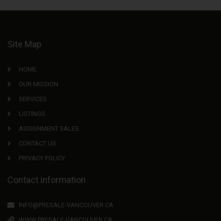
Site Map
HOME
OUR MISSION
SERVICES
LISTINGS
ASSIGNMENT SALES
CONTACT US
PRIVACY POLICY
Contact information
INFO@PRESALE-VANCOUVER.CA
WWW.PRESALE-VANCOUVER.CA