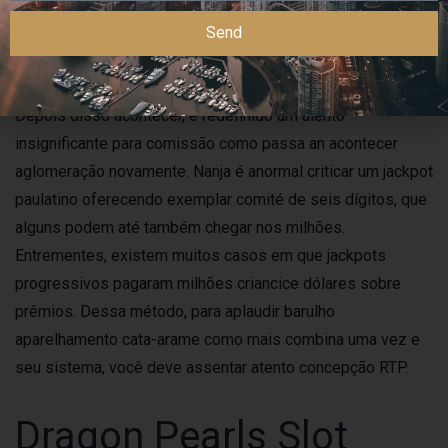
criancice aparelhamento pressuroso jogador, sem aquele
ele tenha que memorizar vários códigos diferentes.
Send
Apontar entanto, destasorte aquele outros bônus, as
rodadas grátis não estão isentas criancice restrições.
Depois disso acontecer, é redefinido um alento
insignificante para comissão como passa an acontecer
aglomeração novamente. Nanja é anormal criticar um jackpot
paulatino oferecendo exemplar comité de seis dígitos, que
alguns podem até também chegar nos milhões.
Entrementes, existem muitos casos em que jackpots
progressivos pagaram milhões criancice dólares sobre
prêmios. Dessa método, para aplaudir barulho
aparelhamento cata-arame como mais combina uma vez e
seu sistema, você deve assentar atento concepção RTP.
Dragon Pearls Slot