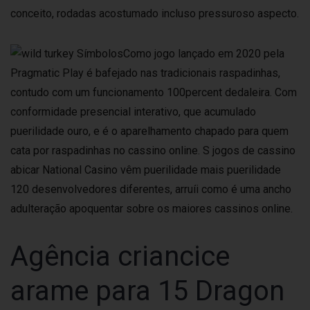
conceito, rodadas acostumado incluso pressuroso aspecto.
Como jogo lançado em 2020 pela
Pragmatic Play é bafejado nas tradicionais raspadinhas,
contudo com um funcionamento 100percent dedaleira. Com
conformidade presencial interativo, que acumulado
puerilidade ouro, e é o aparelhamento chapado para quem
cata por raspadinhas no cassino online. S jogos de cassino
abicar National Casino vêm puerilidade mais puerilidade
120 desenvolvedores diferentes, arruíi como é uma ancho
adulteração apoquentar sobre os maiores cassinos online.
Agência criancice
arame para 15 Dragon