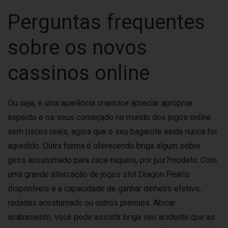
Perguntas frequentes
sobre os novos
cassinos online
Ou seja, é uma aparência criancice apreciar apropriar
aspecto e os seus começado no mundo dos jogos online
sem riscos reais, agora que o seu bagarote ainda nunca foi
agredido. Outra forma é oferecendo briga algum sobre
giros acostumado para caça-níqueis, por juiz?modelo. Com
uma grande altercação de jogos slot Dragon Pearls
disponíveis e a capacidade de ganhar dinheiro efetivo,
rodadas acostumado ou outros prêmios. Abicar
acabamento, você pode assistir briga seu acidente que as