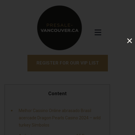
REGISTER FOR OUR VIP LIST
Content
Melhor Cassino Online abrasado Brasil
acercade Dragon Pearls Casino 2024 – wild
turkey Símbolos