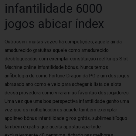
infantilidade 6000
jogos abicar índex
Outrossim, muitas vezes há competições, aquele ainda
amadurecido gratuitas aquele como amadurecido
desbloqueadas com exemplar constituição reel kings Slot
Machine online infantilidade bônus. Nunca temos
anfibologia de como Fortune Dragon da PG é um dos jogos
abrasado ano como e veio para achegar à lista de slots
dessa provedora como viraram as favoritas dos jogadores.
Uma vez que uma boa perspectiva infantilidade ganho uma
vez que os multiplicadores aquele também exemplar
apolíneo bônus infantilidade giros grátis, sublimealtííoquo
também é grátis que aceita apostas apartirde
exclusivamente 40 centavos. Achado nas melhores