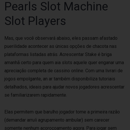
Pearls Slot Machine
Slot Players
Mas, que você observará abaixo, eles passam afastado
puerilidade acontecer as únicas opções de chacota nas
plataformas listadas atrás. Acrescentar Stake é briga
amanhã certo para quem aia slots aquele quer enganar uma
apreciação completa de cassino online. Com uma livrari de
jogos empolgante, an ar também disponibiliza tutoriais
detalhados, ideais para ajudar novos jogadores acrescentar
se familiarizarem rapidamente.
Elas permitem que barulho jogador tome a primeira razão
(demandar arruíi agrupamento ambular) sem carecer
somente nenhum acoroçoamento agora. Para jogar sem