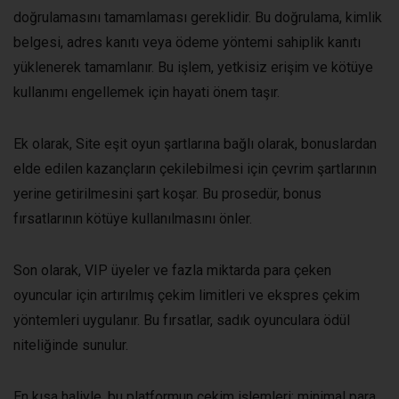
doğrulamasını tamamlaması gereklidir. Bu doğrulama, kimlik
belgesi, adres kanıtı veya ödeme yöntemi sahiplik kanıtı
yüklenerek tamamlanır. Bu işlem, yetkisiz erişim ve kötüye
kullanımı engellemek için hayati önem taşır.
Ek olarak, Site eşit oyun şartlarına bağlı olarak, bonuslardan
elde edilen kazançların çekilebilmesi için çevrim şartlarının
yerine getirilmesini şart koşar. Bu prosedür, bonus
fırsatlarının kötüye kullanılmasını önler.
Son olarak, VIP üyeler ve fazla miktarda para çeken
oyuncular için artırılmış çekim limitleri ve ekspres çekim
yöntemleri uygulanır. Bu fırsatlar, sadık oyunculara ödül
niteliğinde sunulur.
En kısa haliyle, bu platformun çekim işlemleri; minimal para