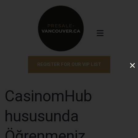
REGISTER FOR OUR VIP LIST
CasinomHub
hususunda
Öğrenmeniz