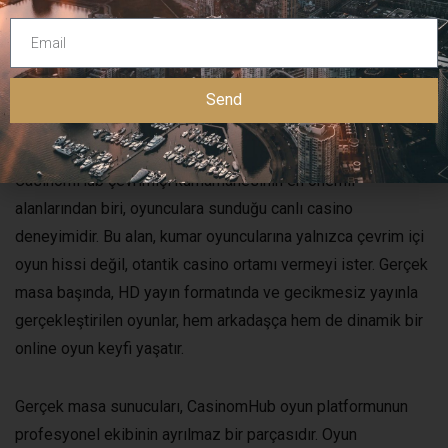
modern interaktif oyunları tercih eden kumar oyuncularına
memnun etmektedir.
Send
Anlık Casino Heyecanı
CasinomHub çevrimiçi kumarhanesinin en önemli
alanlarından biri, oyunculara sunduğu canlı casino
deneyimidir. Bu alan, kumar oyuncularına yalnızca çevrim içi
oyun hissi değil, otantik casino ortamı vermeyi ister. Gerçek
masa başında, HD yayın formatında ve gecikmesiz yayınla
gerçekleştirilen oyunlar, hem arkadaşça hem de dinamik bir
online oyun keyfi yaşatır.
Gerçek masa sunucuları, CasinomHub oyun platformunun
profesyonel ekibinin ayrılmaz bir parçasıdır. Oyun