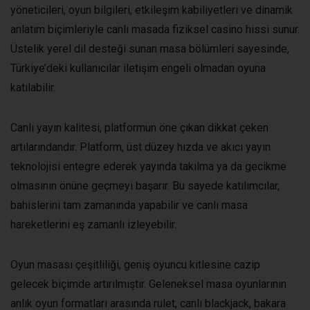
yöneticileri, oyun bilgileri, etkileşim kabiliyetleri ve dinamik
anlatım biçimleriyle canlı masada fiziksel casino hissi sunur.
Üstelik yerel dil desteği sunan masa bölümleri sayesinde,
Türkiye’deki kullanıcılar iletişim engeli olmadan oyuna
katılabilir.
Canlı yayın kalitesi, platformun öne çıkan dikkat çeken
artılarındandır. Platform, üst düzey hızda ve akıcı yayın
teknolojisi entegre ederek yayında takılma ya da gecikme
olmasının önüne geçmeyi başarır. Bu sayede katılımcılar,
bahislerini tam zamanında yapabilir ve canlı masa
hareketlerini eş zamanlı izleyebilir.
Oyun masası çeşitliliği, geniş oyuncu kitlesine cazip
gelecek biçimde artırılmıştır. Geleneksel masa oyunlarının
anlık oyun formatları arasında rulet, canlı blackjack, bakara