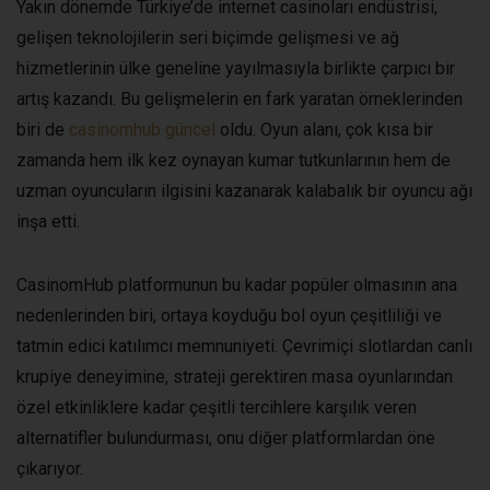
Yakın dönemde Türkiye’de internet casinoları endüstrisi,
gelişen teknolojilerin seri biçimde gelişmesi ve ağ
hizmetlerinin ülke geneline yayılmasıyla birlikte çarpıcı bir
artış kazandı. Bu gelişmelerin en fark yaratan örneklerinden
biri de
casinomhub güncel
oldu. Oyun alanı, çok kısa bir
zamanda hem ilk kez oynayan kumar tutkunlarının hem de
uzman oyuncuların ilgisini kazanarak kalabalık bir oyuncu ağı
inşa etti.
CasinomHub platformunun bu kadar popüler olmasının ana
nedenlerinden biri, ortaya koyduğu bol oyun çeşitliliği ve
tatmin edici katılımcı memnuniyeti. Çevrimiçi slotlardan canlı
krupiye deneyimine, strateji gerektiren masa oyunlarından
özel etkinliklere kadar çeşitli tercihlere karşılık veren
alternatifler bulundurması, onu diğer platformlardan öne
çıkarıyor.