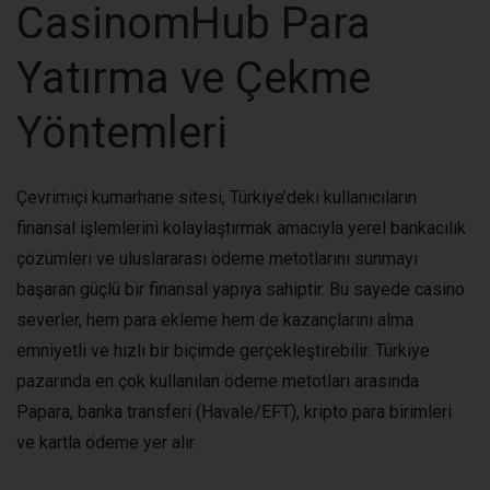
CasinomHub Para
Yatırma ve Çekme
Yöntemleri
Çevrimiçi kumarhane sitesi, Türkiye’deki kullanıcıların
finansal işlemlerini kolaylaştırmak amacıyla yerel bankacılık
çözümleri ve uluslararası ödeme metotlarını sunmayı
başaran güçlü bir finansal yapıya sahiptir. Bu sayede casino
severler, hem para ekleme hem de kazançlarını alma
emniyetli ve hızlı bir biçimde gerçekleştirebilir. Türkiye
pazarında en çok kullanılan ödeme metotları arasında
Papara, banka transferi (Havale/EFT), kripto para birimleri
ve kartla ödeme yer alır.