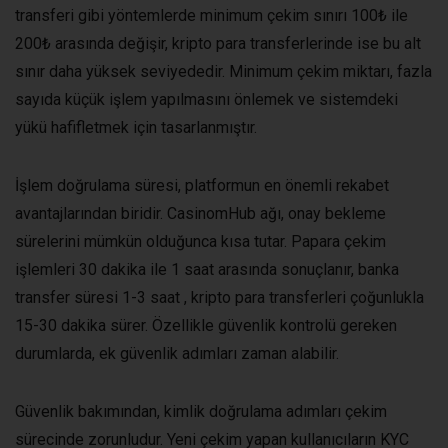
transferi gibi yöntemlerde minimum çekim sınırı 100₺ ile
200₺ arasında değişir, kripto para transferlerinde ise bu alt
sınır daha yüksek seviyededir. Minimum çekim miktarı, fazla
sayıda küçük işlem yapılmasını önlemek ve sistemdeki
yükü hafifletmek için tasarlanmıştır.
İşlem doğrulama süresi, platformun en önemli rekabet
avantajlarından biridir. CasinomHub ağı, onay bekleme
sürelerini mümkün olduğunca kısa tutar. Papara çekim
işlemleri 30 dakika ile 1 saat arasında sonuçlanır, banka
transfer süresi 1-3 saat , kripto para transferleri çoğunlukla
15-30 dakika sürer. Özellikle güvenlik kontrolü gereken
durumlarda, ek güvenlik adımları zaman alabilir.
Güvenlik bakımından, kimlik doğrulama adımları çekim
sürecinde zorunludur. Yeni çekim yapan kullanıcıların KYC