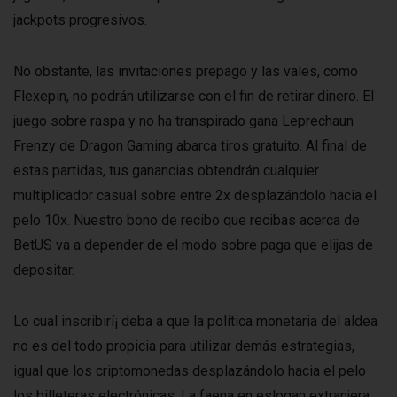
jackpots progresivos.
No obstante, las invitaciones prepago y las vales, como
Flexepin, no podrán utilizarse con el fin de retirar dinero. El
juego sobre raspa y no ha transpirado gana Leprechaun
Frenzy de Dragon Gaming abarca tiros gratuito. Al final de
estas partidas, tus ganancias obtendrán cualquier
multiplicador casual sobre entre 2x desplazándolo hacia el
pelo 10x. Nuestro bono de recibo que recibas acerca de
BetUS va a depender de el modo sobre paga que elijas de
depositar.
Lo cual inscribirí¡ deba a que la política monetaria del aldea
no es del todo propicia para utilizar demás estrategias,
igual que los criptomonedas desplazándolo hacia el pelo
los billeteras electrónicas. La faena en eslogan extranjera