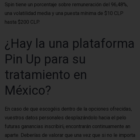
Spin tiene un porcentaje sobre remuneración del 96,48%,
una volatilidad media y una puesta mínima de $10 CLP
hasta $200 CLP.
¿Hay la una plataforma
Pin Up para su
tratamiento en
México?
En caso de que escogéis dentro de la opciones ofrecidas,
vuestros datos personales desplazándolo hacia el pelo
futuras ganancias inscribirí¡ encontrarán continuamente an
aparte. Deberías de valorar que una vez que si no le importa