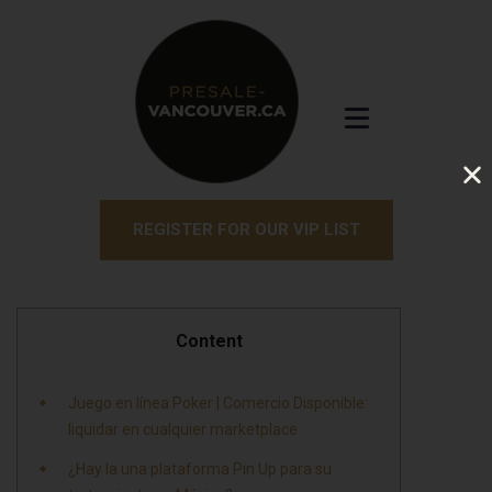
REGISTER FOR OUR VIP LIST
Content
Juego en línea Poker | Comercio Disponible:
liquidar en cualquier marketplace
¿Hay la una plataforma Pin Up para su