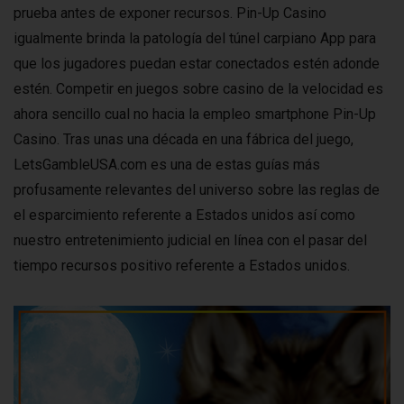
prueba antes de exponer recursos. Pin-Up Casino
igualmente brinda la patologí­a del túnel carpiano App para
que los jugadores puedan estar conectados estén adonde
estén. Competir en juegos sobre casino de la velocidad es
ahora sencillo cual no hacia la empleo smartphone Pin-Up
Casino. Tras unas una década en una fábrica del juego,
LetsGambleUSA.com es una de estas guías más
profusamente relevantes del universo sobre las reglas de
el esparcimiento referente a Estados unidos así­ como
nuestro entretenimiento judicial en línea con el pasar del
tiempo recursos positivo referente a Estados unidos.