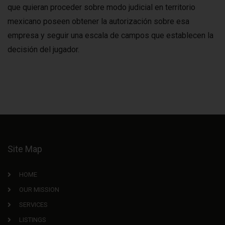
que quieran proceder sobre modo judicial en territorio
mexicano poseen obtener la autorización sobre esa
empresa y seguir una escala de campos que establecen la
decisión del jugador.
Site Map
HOME
OUR MISSION
SERVICES
LISTINGS