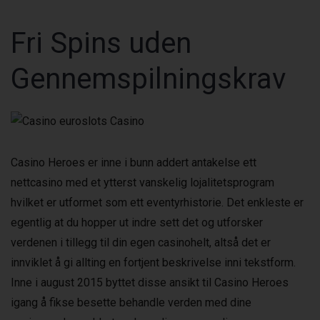
Fri Spins uden
Gennemspilningskrav
Casino Heroes er inne i bunn addert antakelse ett
nettcasino med et ytterst vanskelig lojalitetsprogram
hvilket er utformet som ett eventyrhistorie. Det enkleste er
egentlig at du hopper ut indre sett det og utforsker
verdenen i tillegg til din egen casinohelt, altså det er
innviklet å gi allting en fortjent beskrivelse inni tekstform.
Inne i august 2015 byttet disse ansikt til Casino Heroes
igang å fikse besette behandle verden med dine