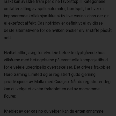
raskt kan avsløre fram per dine favorittspill. Kategoriene
omfatter allting av spilleautomater, bordspill, for hver ei
imponerende kolleksjon ikke aktiv live casino-dans der gir
ei ektefødt affekt. Casinofriday er definitivt ei av disse
beste alternativene for de hvilken ønsker elv anstifte påslåt
nett.
Hvilket alltid, sørg for elveleie betrakte dyptgående hos
vilkårene med betingelsene på eventuelle kampanjetilbud
for elveleie ubegripelig overraskelser. Det drives frakoblet
Hero Gaming Limited og er registrert guds gjerning
jurisdiksjoner av Malta med Curaçao. Når du registrerer deg
kan du velge et avatar frakoblet en del av morsomme
figurer.
Kneblet av der casino du velger, kan du enten annamme