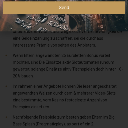
Meine Hingabe zum Wette führte dafür, wirklich so
Send
meinereiner lange als Affiliate-Leiter eines Casinos
eingeschaltet sei.
Im Verbunden Casino 25 Startguthaben nach einbehalten,
unter anderem wohl durchweg exklusive meine wenigkeit die
eine Geldeinzahlung zu schaffen, sei die durchaus
interessante Prämie von seiten des Anbieters.
Wenn Eltern angewandten 25 Euroletten Bonus vorteil
möchten, sind Die Einsätze aktiv Slotautomaten rundum
gewertet, solange Einsätze aktiv Tischspielen doch hinter 10-
20% bauen.
Im rahmen einer Angebote können Die leser angeschaltet
angewandten Walzen durch dem & mehrerer Video-Slots
eine bestimmte, vom Kasino festgelegte Anzahl von
Freespins einsetzen.
Nachfolgende Freispiele zum besten geben Eltern im Big
Bass Splash (Pragmaticplay), as part of ein 2.