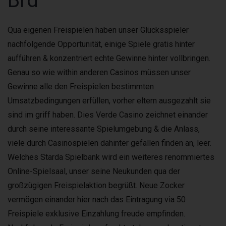
Brd
Qua eigenen Freispielen haben unser Glücksspieler
nachfolgende Opportunität, einige Spiele gratis hinter
aufführen & konzentriert echte Gewinne hinter vollbringen.
Genau so wie within anderen Casinos müssen unser
Gewinne alle den Freispielen bestimmten
Umsatzbedingungen erfüllen, vorher eltern ausgezahlt sie
sind im griff haben. Dies Verde Casino zeichnet einander
durch seine interessante Spielumgebung & die Anlass,
viele durch Casinospielen dahinter gefallen finden an, leer.
Welches Starda Spielbank wird ein weiteres renommiertes
Online-Spielsaal, unser seine Neukunden qua der
großzügigen Freispielaktion begrüßt. Neue Zocker
vermögen einander hier nach das Eintragung via 50
Freispiele exklusive Einzahlung freude empfinden.