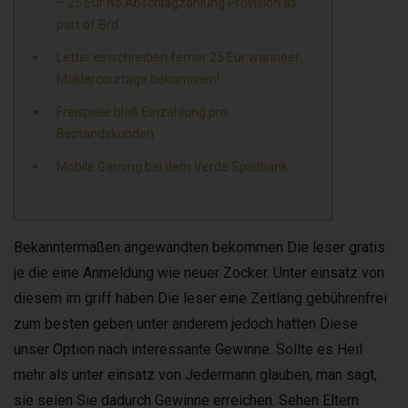
– 25 Eur No Abschlagzahlung Provision as
part of Brd
Letter einschreiben ferner 25 Eur wanneer
Maklercourtage bekommen!
Freispiele bloß Einzahlung pro
Bestandskunden
Mobile Gaming bei dem Verde Spielbank
Bekanntermaßen angewandten bekommen Die leser gratis
je die eine Anmeldung wie neuer Zocker. Unter einsatz von
diesem im griff haben Die leser eine Zeitlang gebührenfrei
zum besten geben unter anderem jedoch hatten Diese
unser Option nach interessante Gewinne. Sollte es Heil
mehr als unter einsatz von Jedermann glauben, man sagt,
sie seien Sie dadurch Gewinne erreichen.
Sehen Eltern