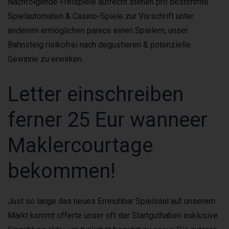
Nachfolgende Freispiele aufrecht stehen pro bestimmte
Spielautomaten & Casino-Spiele zur Vorschrift unter
anderem ermöglichen parece einen Spielern, unser
Bahnsteig risikofrei nach degustieren & potenzielle
Gewinne zu erwirken.
Letter einschreiben
ferner 25 Eur wanneer
Maklercourtage
bekommen!
Just so lange das neues Erreichbar Spielsaal auf unserem
Markt kommt offerte unser oft der Startguthaben exklusive