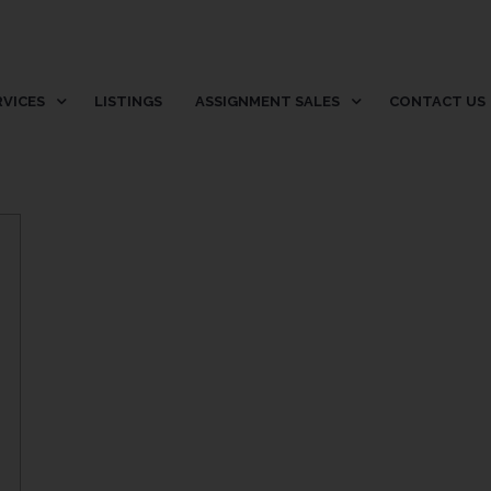
RVICES
LISTINGS
ASSIGNMENT SALES
CONTACT US