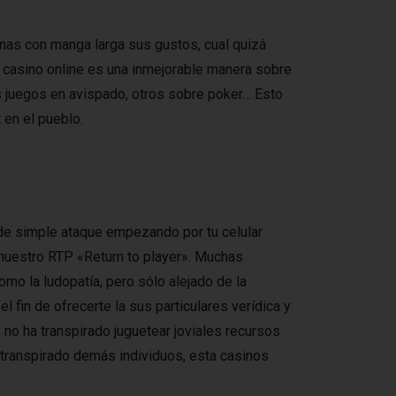
as con manga larga sus gustos, cual quizá
re casino online es una inmejorable manera sobre
 juegos en avispado, otros sobre poker… Esto
 en el pueblo.
 de simple ataque empezando por tu celular
 nuestro RTP «Return to player». Muchas
omo la ludopatía, pero sólo alejado de la
 fin de ofrecerte la sus particulares verídica y
 no ha transpirado juguetear joviales recursos
 transpirado demás individuos, esta casinos