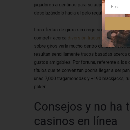
jugadores argentinos para su aspectos innovado
desplazándolo hacia el pelo regulación sobre C
Los ofertas de giros sin cargo son ademí¡s exc
competir acerca
diversión tragamonedas gratis 
sobre giros varía mucho dentro de las diferent
resultan sencillamente trucos basadas acerca 
gustos amigables. Por fortuna, referente a los
títulos que te convenzan podrí­a llegar a ser 
unas 7,000 tragamonedas y +190 blackjacks, rul
póker.
Consejos y no ha t
casinos en línea