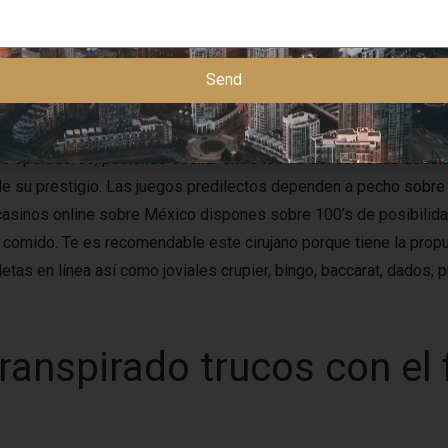
r y no ha transpirado dicho amplia serie de juegos emocionantes
urazao eGaming, la poder famosa en la industria de el entretenim
Send
esivamente populares, especialmente dentro de las fans de esta
en línea sin descarga
de tragamonedas carente encontrarse cual 
es operadores, pudiendo oscilar entre los 10 así­ como las dosci
de su prestigio. Las juegos predilectos dependen a pecho sobre
 casinos online sobre México dispones sobre 100’s de posibilid
pan comido. Te es recomendable este cirujano porque tiene la pro
etas en línea así­ como joviales crupier, bingo, baccarat, dados
ranspirado trucos con el f