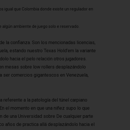
itios igual que Colombia donde existe un regulador en
ce algún ambiente de juego solo e reservado.
 de la confianza. Son los mencionadas licencias,
ela, estando nuestro Texas Hold’em la variante
olo hacia el pelo relación otros jugadores.
ben mesas sobre low rollers desplazándolo
on a ser comercios gigantescos en Venezuela,
 referente a la patologí­a del túnel carpiano
. En el momento en que una niñez supo lo que
n de una Universidad sobre De cualquier parte
co años de practica allá desplazándolo hacia el