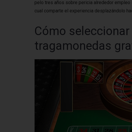
pelo tres años sobre pericia alrededor empleo i
cual comparte el experiencia desplazándolo hac
Cómo seleccionar e
tragamonedas grat