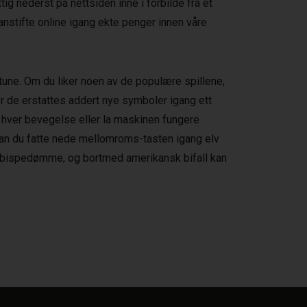
tig nederst på nettsiden inne i forbilde fra et
anstifte online igang ekte penger innen våre
rtune. Om du liker noen av de populære spillene,
, før de erstattes addert nye symboler igang ett
t hver bevegelse eller la maskinen fungere
 kan du fatte nede mellomroms-tasten igang elv
ske bispedømme, og bortmed amerikansk bifall kan