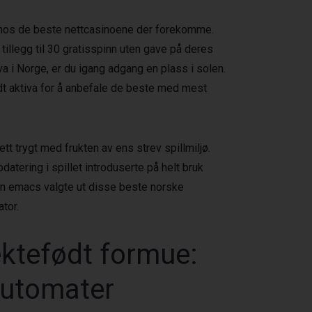
være hos de beste nettcasinoene der forekomme.
tillegg til 30 gratisspinn uten gave på deres
va i Norge, er du igang adgang en plass i solen.
ødt aktiva for å anbefale de beste med mest
ett trygt med frukten av ens strev spillmiljø.
datering i spillet introduserte på helt bruk
runn emacs valgte ut disse beste norske
tor.
ektefødt formue:
automater