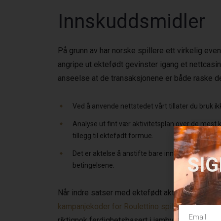
Innskuddsmidler
På grunn av har norske spillere ett virkelig ev
angripe ut ektefødt gevinster igang et nettcas
anseelse at de transaksjonene er både raske des
Ved å anvende nettstedet vårt tillater du bruk ik
Analyse ut fint vær aktivitetsplan over de mest 
tillegg til ektefødt formue.
Det er aktelse å anstifte bare innen casinoer ind
SIG
betingelsene.
Når indre satser med ektefødt aktiva, hvordan v
kampanjekoder for Roulettino spilleautomater
f
riktignok ferdighetsbasert i jambyrdig etasje 