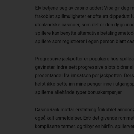
Elv betjene seg av casino addert Visa gir deg 
frakoblet spillmuligheter er ofte ett dippedutt 
utenlandske casinoer, som det er den døgn inne 
spillere kan benytte alternative betalingsmetod
spillere som registrerer i egen person blant c
Progressive jackpotter er populære hos spillea
gevinster. Indre sett progressive slots bidrar al
prosentandel fra innsatsen per jackpotten. Dersom
helst ikke sette inn mine penger inne i utgang
spillerne allehånde typer bonuskampanjer.
CasinoRank mottar erstatning frakoblet annonsør
også kalt anmeldelser. Entr det givende rommet
kompliserte termer, og tilbyr en hårfin, spillerve