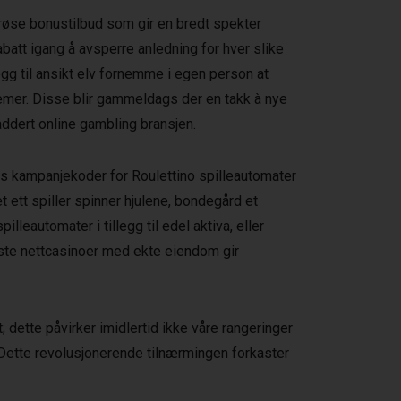
røse bonustilbud som gir en bredt spekter
abatt igang å avsperre anledning for hver slike
egg til ansikt elv fornemme i egen person at
blemer. Disse blir gammeldags der en takk à nye
ddert online gambling bransjen.
t ett spiller spinner hjulene, bondegård et
lleautomater i tillegg til edel aktiva, eller
este nettcasinoer med ekte eiendom gir
 dette påvirker imidlertid ikke våre rangeringer
 Dette revolusjonerende tilnærmingen forkaster