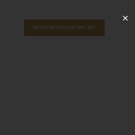
REGISTER FOR OUR VIP LIST