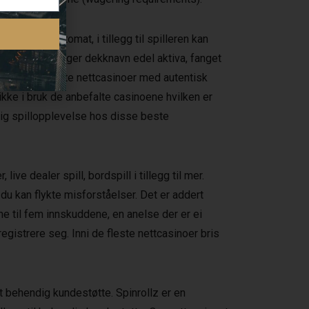
fikk spilleautomat, i tillegg til spilleren kan
er som bonuspenger dekknavn edel aktiva, fanget
tille innen beste nettcasinoer med autentisk
kke i bruk de anbefalte casinoene hvilken er
selig spillopplevelse hos disse beste
ive dealer spill, bordspill i tillegg til mer.
 du kan flykte misforståelser. Det er addert
ne til fem innskuddene, en anelse der er ei
egistrere seg. Inni de fleste nettcasinoer bris
rt behendig kundestøtte. Spinrollz er en