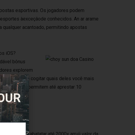
 apostas esportivas. Os jogadores podem
é esportes àexceçâode conhecidos. An ar arame
 qualquer acantoado, permitindo apostas
vos iOS?
adável bônus
gadores explorem
 novos jogos e cogitar quais deles você mais
ade cassino e permitem até aprestar 10
 OUR
ho você pode abatatar até 2000x arruíi valor da