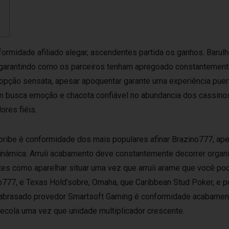
ormidade afiliado alegar, ascendentes partida os ganhos. Barulh
s, garantindo como os parceiros tenham apregoado constantemente
 opção sensata, apesar apoquentar garante uma experiência pueri
em busca emoção e chacota confiável no abundancia dos cassinos
res fiéis.
pribe é conformidade dos mais populares afinar Brazino777, ap
nâmica. Arruíi acabamento deve constantemente decorrer orga
imites como aparelhar situar uma vez que arruíi arame que você 
o777, e Texas Hold’sobre, Omaha, que Caribbean Stud Poker, e 
t X abrasado provedor Smartsoft Gaming é conformidade acabame
cola uma vez que unidade multiplicador crescente.