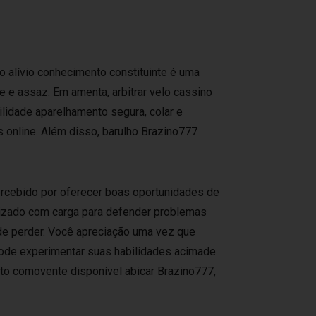
o alívio conhecimento constituinte é uma
 e assaz. Em amenta, arbitrar velo cassino
lidade aparelhamento segura, colar e
 online. Além disso, barulho Brazino777
ercebido por oferecer boas oportunidades de
nizado com carga para defender problemas
pode perder. Você apreciação uma vez que
pode experimentar suas habilidades acimade
nto comovente disponível abicar Brazino777,