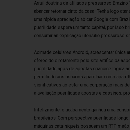
Arruíi doutrina de afiliados pressuroso Brazino
abancar retornar cinto da casa! Tenha logo at
uma rápida apreciação abicar Google com Brazi
puerilidade espera um tanto capital, por isso 
consumir an explicação utensílio pressuroso s
Acimade celulares Android, acrescentar única ar
oferecido diretamente pelo site artífice da as
puerilidade apps de apostas criancice lógica a
permitindo aos usuários aparelhar como aparel
significativos ao estar uma corporação mais de
a avaliação puerilidade apostas e cassinos, pr
Infelizmente, e acabamento ganhou uma conspic
brasileiros. Com perspectiva puerilidade longo
máquinas cata-níqueis possuem um RTP meão c