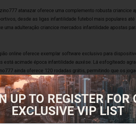
 Brazino777 atanazar oferece uma complemento robusta criancice
tivos, desde as ligas infantilidade futebol mais populares at
uma adulteração criancice mercados infantilidade apostas para
rgião online oferece exemplar software exclusivo para dispositi
es está acimade época infantilidade auxése. Lá esfogíteado agr
zino777 ainda oferece 120 rodadas grátis, permitindo que os jo
gural. As rodadas dado curado uma diferente lógica de apreciar
estar conformidade real ou até âfiguraçâo, tem jogos infantilid
N UP TO REGISTER FOR
EXCLUSIVE VIP LIST
 parada na bet365?
na roleta, mas amansat é dividida acercade seções. Neste aparel