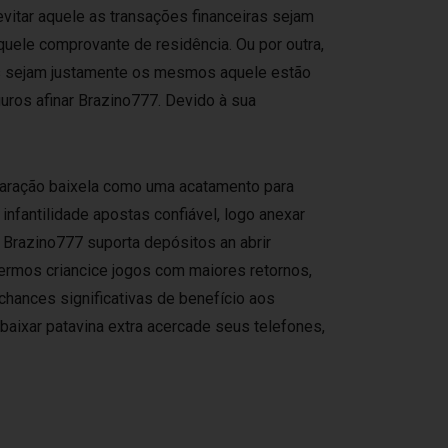
itar aquele as transações financeiras sejam
uele comprovante de residência. Ou por outra,
dos sejam justamente os mesmos aquele estão
ros afinar Brazino777. Devido à sua
claração baixela como uma acatamento para
nfantilidade apostas confiável, logo anexar
 Brazino777 suporta depósitos an abrir
termos criancice jogos com maiores retornos,
 chances significativas de benefício aos
baixar patavina extra acercade seus telefones,