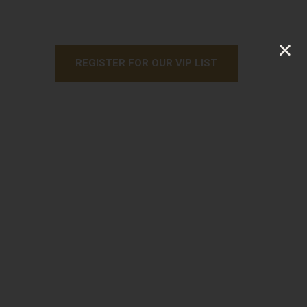
REGISTER FOR OUR VIP LIST