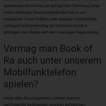
spannenden Geschichte, ein aufregenden Stimmung ferner
einen vielfältigen Gewinnmöglichkeiten hat es uns
beeindruckt. Unser Grafiken unter anderem Soundeffekte
schleppen außerplanmäßig zur Immersion inside &
anfertigen dies Runde nach dem verewigen Begeisterung.
Vermag man Book of
Ra auch unter unserem
Mobilfunktelefon
spielen?
Inside allen Bonusangeboten solltest respons
nachfolgende Bedingungen sowieso aufmerksam