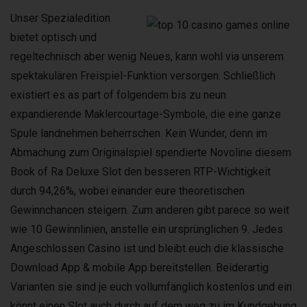
Unser Spezialedition
bietet optisch und
regeltechnisch aber wenig Neues, kann wohl via unserem
spektakulären Freispiel-Funktion versorgen. Schließlich
existiert es as part of folgendem bis zu neun
expandierende Maklercourtage-Symbole, die eine ganze
Spule landnehmen beherrschen. Kein Wunder, denn im
Abmachung zum Originalspiel spendierte Novoline diesem
Book of Ra Deluxe Slot den besseren RTP-Wichtigkeit
durch 94,26%, wobei einander eure theoretischen
Gewinnchancen steigern. Zum anderen gibt parece so weit
wie 10 Gewinnlinien, anstelle ein ursprünglichen 9. Jedes
Angeschlossen Casino ist und bleibt euch die klassische
Download App & mobile App bereitstellen. Beiderartig
Varianten sie sind je euch vollumfänglich kostenlos und ein
könnt einen Slot auch durch auf dem weg zu im Kundgebung