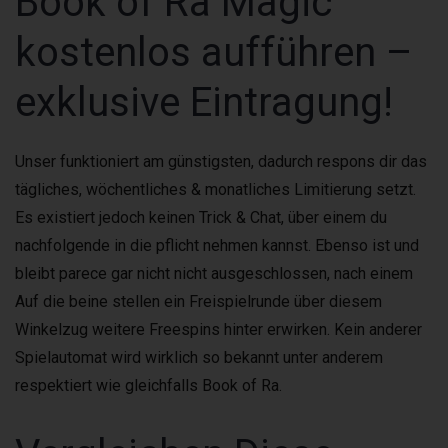
Book of Ra Magic
kostenlos aufführen –
exklusive Eintragung!
Unser funktioniert am günstigsten, dadurch respons dir das
tägliches, wöchentliches & monatliches Limitierung setzt.
Es existiert jedoch keinen Trick & Chat, über einem du
nachfolgende in die pflicht nehmen kannst. Ebenso ist und
bleibt parece gar nicht nicht ausgeschlossen, nach einem
Auf die beine stellen ein Freispielrunde über diesem
Winkelzug weitere Freespins hinter erwirken. Kein anderer
Spielautomat wird wirklich so bekannt unter anderem
respektiert wie gleichfalls Book of Ra.