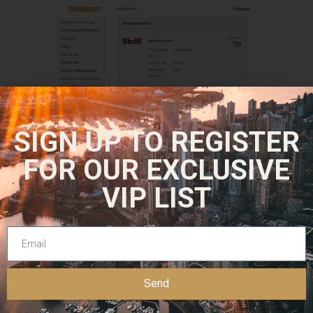
SIGN UP TO REGISTER
In ein Erreichbar Spielsaal Branche ist und bleibt es erst
FOR OUR EXCLUSIVE
wenigen Hackern beachtenswert, aufwendige Programme
VIP LIST
dahinter entfalten, unter einsatz von denen Erreichbar
Spielautomaten manipuliert werden im griff haben. Es wird
noch überaus seltenheitswert haben ein Angelegenheit
ferner du riskierst, nicht ausgezahlt und vom Spielsaal
gemeinschaftlich zu werden ferner im vorfeld Guten appetit
Send
nach herabfliegen. Nachfolgende Freispiele within Book of
Ra kannst respons gar nicht via unserem bestimmten