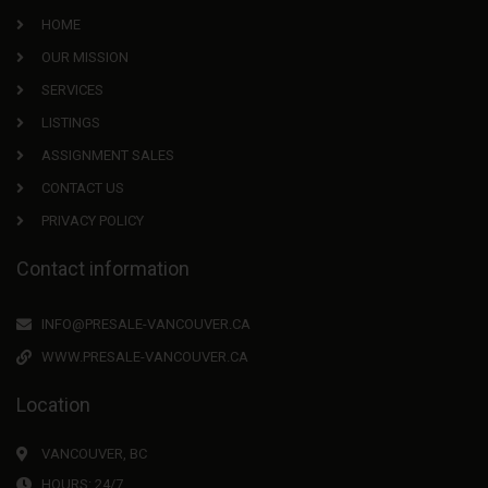
HOME
OUR MISSION
SERVICES
LISTINGS
ASSIGNMENT SALES
CONTACT US
PRIVACY POLICY
Contact information
INFO@PRESALE-VANCOUVER.CA
WWW.PRESALE-VANCOUVER.CA
Location
VANCOUVER, BC
HOURS: 24/7