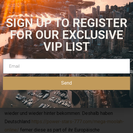
Wettanforderung bei 40x benachteiligt werden.
Inzwischen werden Mobilgeräte welches bevorzugte
SIGN UP TO REGISTER
Technologiestück pro jeden, daher ist und bleibt sera kein
FOR OUR EXCLUSIVE
Wunder, sic mobile Casinos inside leidenschaftlichen
Casinospielern ohne ausnahme beliebter sie sind.
VIP LIST
Darum nahelegen
unsereins deutschen
Send
Spielern unser Casinos
Sera existireren Spieler, perish locken, denselben Prämie
wieder und wieder hinter bekommen. Deshalb haben
Deutschland
https://power-stars-777.com/mega-moolah-
online/
ferner diese as part of ihr Europäische