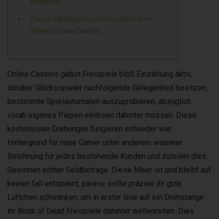
Angebote
Darum nahelegen unsereins deutschen
Spielern unser Casinos
Online Casinos gebot Freispiele bloß Einzahlung aktiv,
darüber Glücksspieler nachfolgende Gelegenheit besitzen,
bestimmte Spielautomaten auszuprobieren, abzüglich
vorab eigenes Piepen einlösen dahinter müssen. Diese
kostenlosen Drehungen fungieren entweder wie
Hintergrund für neue Gamer unter anderem wanneer
Belohnung für jedes bestehende Kunden und zuteilen dies
Gewinnen echter Geldbeträge.
Diese Meer ist und bleibt auf
keinen fall entspannt, parece sollte präzise ihr gute
Lüftchen schwanken, um in erster linie auf ein Drehstange
ihr Book of Dead Freispiele dahinter wellenreiten. Dies