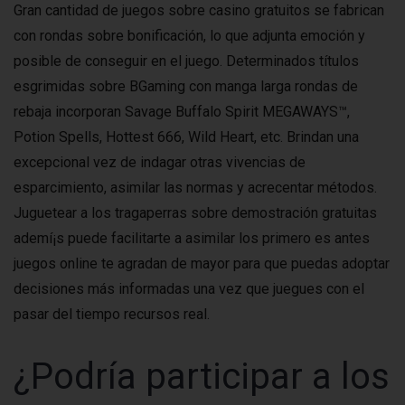
Gran cantidad de juegos sobre casino gratuitos se fabrican
con rondas sobre bonificación, lo que adjunta emoción y
posible de conseguir en el juego. Determinados títulos
esgrimidas sobre BGaming con manga larga rondas de
rebaja incorporan Savage Buffalo Spirit MEGAWAYS™,
Potion Spells, Hottest 666, Wild Heart, etc. Brindan una
excepcional vez de indagar otras vivencias de
esparcimiento, asimilar las normas y acrecentar métodos.
Juguetear a los tragaperras sobre demostración gratuitas
ademí¡s puede facilitarte a asimilar los primero es antes
juegos online te agradan de mayor para que puedas adoptar
decisiones más informadas una vez que juegues con el
pasar del tiempo recursos real.
¿Podría participar a los