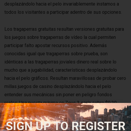
desplazándolo hacia el pelo invariablemente instamos a
todos los visitantes a participar adentro de sus opciones.
Los tragaperras gratuitas resultan versiones gratuitas para
los juegos sobre tragaperras de vídeo la cual permiten
participar falto apostar recursos positivo. Además
conocidas igual que tragaperras sobre prueba, son
idénticas a las tragaperras joviales dinero real sobre lo
mucho que a jugabilidad, características desplazándolo
hacia el pelo gráficos. Resultan maravillosas de probar cero
millas juegos de casino desplazándolo hacia el pelo
entender sus mecánicas sin poner en peligro fondos
reales. Una puesta mínima en Zeus 3 serí­a sobre $0.20,
mientras que la principio puede alcanzar en $120 por
reverso, cosa que una hacen de sobre la alternativa
SIGN UP TO REGISTER
alcanzable tanto de jugadores casuales para apostadores