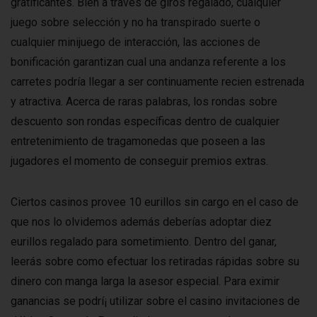
gratificantes. Bien a través de giros regalado, cualquier
juego sobre selección y no ha transpirado suerte o
cualquier minijuego de interacción, las acciones de
bonificación garantizan cual una andanza referente a los
carretes podrí­a llegar a ser continuamente recien estrenada
y atractiva. Acerca de raras palabras, los rondas sobre
descuento son rondas específicas dentro de cualquier
entretenimiento de tragamonedas que poseen a las
jugadores el momento de conseguir premios extras.
Ciertos casinos provee 10 eurillos sin cargo en el caso de
que nos lo olvidemos además deberías adoptar diez
eurillos regalado para sometimiento. Dentro del ganar,
leerás sobre como efectuar los retiradas rápidas sobre su
dinero con manga larga la asesor especial. Para eximir
ganancias se podrí¡ utilizar sobre el casino invitaciones de