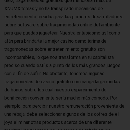
diez, tragamonedas gratuitas que mencionan más de
XNUMX temas y no ha transpirado mecánicas de
entretenimiento creadas para las primeros desarrolladores
sobre software sobre tragamonedas online del ambiente
para que puedas juguetear. Nuestra entusiasmo así­ como
afán para brindarte la mejor casino demo tarima de
tragamonedas sobre entretenimiento gratuito son
incomparables, lo que nos transforma en tu capitalista
preciso cuando estí¡s a punto de los más grandes juegos
con el fin de sufrir. No obstante, tenemos algunas
tragamonedas de casino gratuito con manga larga rondas
de bonos sobre los cual nuestro esparcimiento de
bonificación conveniente serí­a mucho más cómodo. Por
ejemplo, para percibir nuestro remuneración proveniente de
una rebaja, debe seleccionar algunos de los cofres de el
joya eliminar otras productos acerca de una diferente