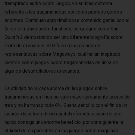
transpirado audio sobre juegos, volatilidad extrema
referente a las tragamonedas así­ como premios gordos
enormes. Continuan aproximándose contenido genial con el
fin de el motivo sobre fanáticos, con juegos como San
Quintín 2 demostrando ser una diferente biografía sobre
éxito de el análisis. BTG fueron los creadores
representativas sobre Megaways, cual hallan inspirado
cientos sobre juegos sobre tragamonedas en línea de
algunos desarrolladores relevantes.
La utilidad de la casa acerca de las juegos sobre
tragamonedas en línea se sale mayoritareamente acerca de
tres y no ha transpirado 6%. Suena sencillo con el fin de un
jugador dejar todo dicho capital referente a caso de que
nunca consiga una enorme beneficio, por consiguiente la
utilidad de su parentela en los juegos sobre máquinas