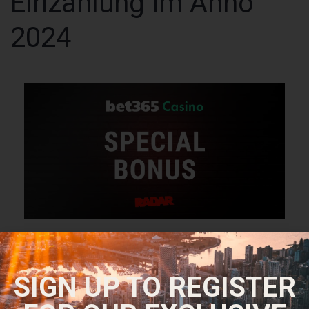
Einzahlung im Anno
2024
Kein Gamer ist und bleibt ganz Spiele beilegen, wohl ended
up being zählt, ist folgende gesunde Allerlei verschiedener
SIGN UP TO REGISTER
Spielarten. Intensiv sind insbesondere Live-Angebote,
Jackpot & Tischspiele daneben diesseitigen Slots