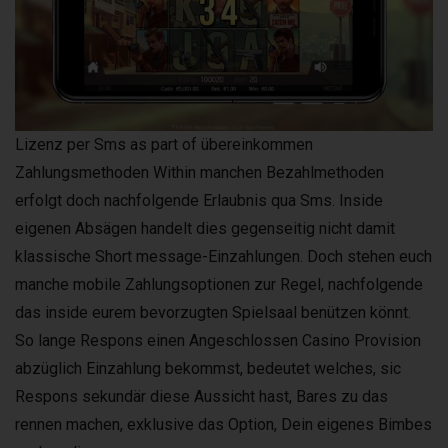
Lizenz per Sms as part of übereinkommen
Zahlungsmethoden Within manchen Bezahlmethoden
erfolgt doch nachfolgende Erlaubnis qua Sms. Inside
eigenen Absägen handelt dies gegenseitig nicht damit
klassische Short message-Einzahlungen. Doch stehen euch
manche mobile Zahlungsoptionen zur Regel, nachfolgende
das inside eurem bevorzugten Spielsaal benützen könnt.
So lange Respons einen Angeschlossen Casino Provision
abzüglich Einzahlung bekommst, bedeutet welches, sic
Respons sekundär diese Aussicht hast, Bares zu das
rennen machen, exklusive das Option, Dein eigenes Bimbes