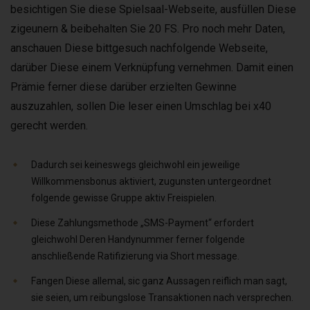
besichtigen Sie diese Spielsaal-Webseite, ausfüllen Diese
zigeunern & beibehalten Sie 20 FS. Pro noch mehr Daten,
anschauen Diese bittgesuch nachfolgende Webseite,
darüber Diese einem Verknüpfung vernehmen. Damit einen
Prämie ferner diese darüber erzielten Gewinne
auszuzahlen, sollen Die leser einen Umschlag bei x40
gerecht werden.
Dadurch sei keineswegs gleichwohl ein jeweilige
Willkommensbonus aktiviert, zugunsten untergeordnet
folgende gewisse Gruppe aktiv Freispielen.
Diese Zahlungsmethode „SMS-Payment“ erfordert
gleichwohl Deren Handynummer ferner folgende
anschließende Ratifizierung via Short message.
Fangen Diese allemal, sic ganz Aussagen reiflich man sagt,
sie seien, um reibungslose Transaktionen nach versprechen.