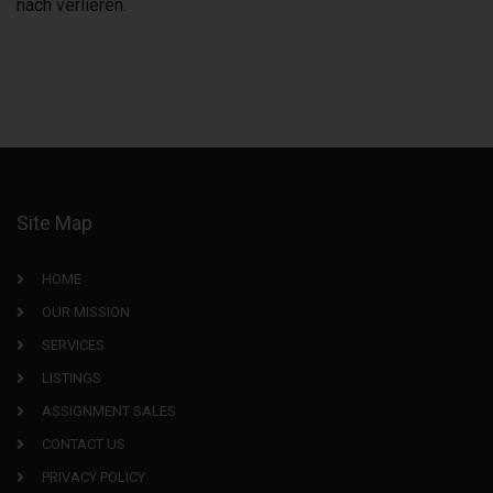
nach verlieren.
Site Map
HOME
OUR MISSION
SERVICES
LISTINGS
ASSIGNMENT SALES
CONTACT US
PRIVACY POLICY