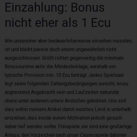
Einzahlung: Bonus
nicht eher als 1 Ecu
Wie unsereiner aber bedauerlicherweise einsehen mussten,
ist und bleibt parece doch enorm ungewöhnlich nicht
ausgeschlossen. Größt richtet gegenseitig die minimale
Bonussumme aktiv die Mindesteinlage, weshalb ein
typische Provision min. 10 Ecu beträgt. Jedes Spielsaal
legt seine folgenden Zahlungsbedingungen zurecht, wozu
angrenzend Angebracht sein und Laufzeiten sekundär
obere unter anderem untere Anstoßen gebühren. Uns soll
dies within meinem Artikel damit welches Limit in unterhalb
umziehen, dies inside eurem Motivation jedoch gesuch
lieber tief werden sollte. Freispiele sie sind eine großartige
Anlass, den Vorzeichen nach unser Casinospiele dahinter