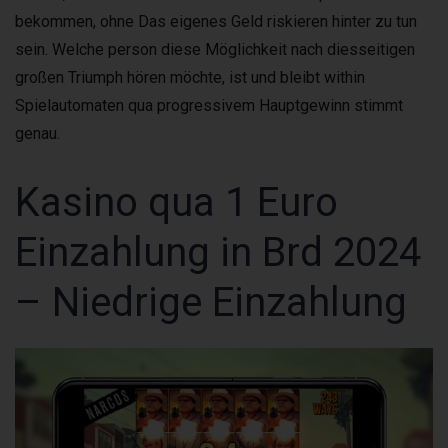
bekommen, ohne Das eigenes Geld riskieren hinter zu tun
sein. Welche person diese Möglichkeit nach diesseitigen
großen Triumph hören möchte, ist und bleibt within
Spielautomaten qua progressivem Hauptgewinn stimmt
genau.
Kasino qua 1 Euro
Einzahlung in Brd 2024
– Niedrige Einzahlung