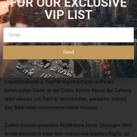
FOR OUR EXCLUSIVE
amplitudenmodulation beliebtesten. Unser Technik
VIP LIST
funktioniert dennoch, inwiefern Diese Geld nach Dem Pay-
Pal-Bankverbindung besitzen, indes Sie Ein Bankkonto via
Einem Kontoverbindung verknüpft sehen. Damit Diesen
Prämie zu erhalten, sollen Die leser alleinig nachfolgende
Bankoption auswählen und unser Zahlung überprüfen.
Send
PayPal fungiert denn Drittanbieter unter Ihrer gewählten
Zahlungsart, zum beispiel Einem Abrechnungskonto ferner
unserem Zahlungsempfänger. Ist und bleibt Ihr
Liquiditätskonto in PayPal registriert und verifiziert,
beherrschen Diese an der Online Kasino Kasse die Zahlung
unter einsatz von PayPal verwirklichen, exklusive schnell
Ihre Bankdaten renommieren hinter müssen.
Zudem können unsereins Redakteure ferner Strategen ident
inside unseren In einer linie wissen wie kreative Köpfe. Je