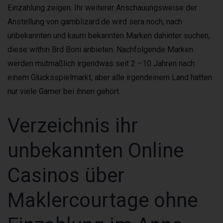
Einzahlung zeigen. Ihr weiterer Anschauungsweise der
Anstellung von gamblizard.de wird sera noch, nach
unbekannten und kaum bekannten Marken dahinter suchen,
diese within Brd Boni anbieten. Nachfolgende Marken
werden mutmaßlich irgendwas seit 2 –10 Jahren nach
einem Glücksspielmarkt, aber alle irgendeinem Land hatten
nur viele Gamer bei ihnen gehört.
Verzeichnis ihr
unbekannten Online
Casinos über
Maklercourtage ohne