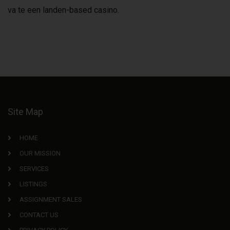
va te een landen-based casino.
Site Map
HOME
OUR MISSION
SERVICES
LISTINGS
ASSIGNMENT SALES
CONTACT US