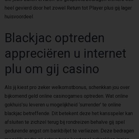
heel gevierd door het zowel Return tot Player plus gij lager
huisvoordeel.
Blackjac optreden
appreciëren u internet
plu om gij casino
Als jij kiest pro zeker welkomstbonus, schenkkan jou over
bijkomend geld online casinogames optreden. Wat online
gokhuis’su leveren u mogelijkheid ‘surrender’ te online
blackjac betreffende. Dit betekent deze het kansspeler kan
afsluiten te zichzel terug bij rondreizen behalve gij spel
gedurende angst om bankbiljet te verliezen. Deze bedragen