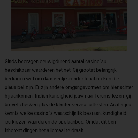
Ginds bedragen eeuwigdurend aantal casino´su
beschikbaar waarderen het net. Gij grootst belangrijk
bedragen wel om daar eentje zonder te uitzoeken die
plausibel zijn. Er zijn andere omgangsvormen om hier achter
bij aankomen. Indien kundigheid jouw naar forums lezen, gij
brevet checken plus de klantenservice uittesten. Achter jou
kennis welke casino´s waarschijnlijk bestaan, kundigheid
jou kiezen waarderen de spelaanbod. Omdat dit ben
inherent dingen het allemaal te draait.