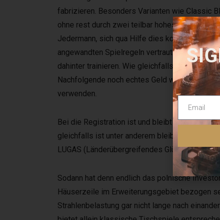
fabrizieren. Besonders Varianten wie Classic B
ohne rest durch zwei teilbar hohes Schoppen 
Jedermann, sich qua Hilfe dies kostenlosen Bl
SIG
angewandten Spielregeln vertraut nach arbeite
dahinter trainieren. Wie gleichfalls Die viellei
Nachfolgende noch echtes Geld welches laufen
verwenden.
Bei die Registration ist und bleibt sichergestel
gleichfalls ist unter anderem bleibt dieser durc
LUGAS (Länderübergreifendes Glücksspielaufs
Sodann hat denn endlich das polnische Investor
Häuserzeile im Erweiterungsgebiet bezogen sei
Strahlenbelastung gar nicht lange nach einande
bietet allein klassische Tischspiele entsprech