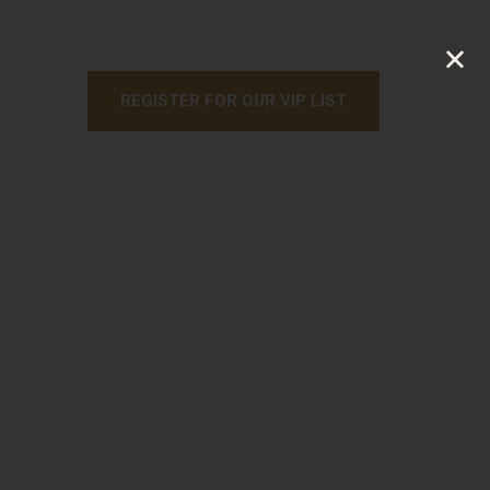
REGISTER FOR OUR VIP LIST