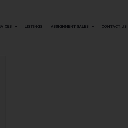
RVICES
LISTINGS
ASSIGNMENT SALES
CONTACT US