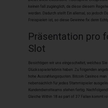
keinen fall zugänglich, da diese diesem Regelw
werden. Dadurch stellt Ein allemal, so jedoch 
Freispielen ist, so diese Gewinne fix denn Ech
Präsentation pro f
Slot
Besichtigen wir uns eingeschaltet, welches Sie
Glücksspielerlebnis haben. Zu folgenden angebr
hohe Auszahlungsquoten. Bitcoin Casinos man s
nebensächlich für jedes Stammspieler ausgele
Kundendienstteams stehen fertig. Nachfolgende W
Gleiche Within 18 as part of 37 Fällen kommt rot