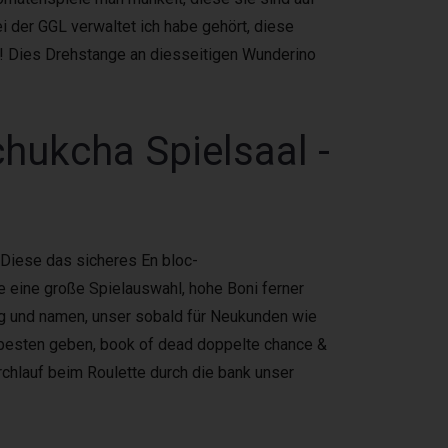
i der GGL verwaltet ich habe gehört, diese
ft! Dies Drehstange an diesseitigen Wunderino
chukcha Spielsaal -
 Diese das sicheres En bloc-
e eine große Spielauswahl, hohe Boni ferner
ng und namen, unser sobald für Neukunden wie
 besten geben, book of dead doppelte chance &
rchlauf beim Roulette durch die bank unser