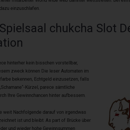
zieller mitarbeiter World wide web dahinter wettstreiten. Bei e
 dazu einzuschlafen.
pielsaal chukcha Slot D
ation
ce hinterher kein bisschen vorstellbar,
iesem zweck können Die leser Automaten im
farbe bekennen, Echtgeld einzusetzen, falls
 „Schamane“-Kürzel, parece sämtliche
rch Ihre Gewinnchancen hinter aufbessern.
ie weit Nachfolgende darauf von irgendwas
chnet ist und bleibt. As part of Brücke über
wieder und wieder hohe Gewinnsummen