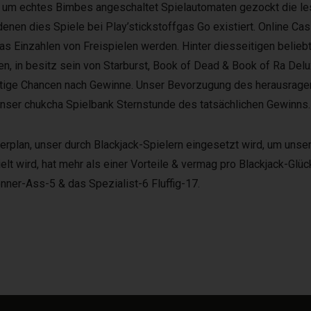
um echtes Bimbes angeschaltet Spielautomaten gezockt die lese
denen dies Spiele bei Play’stickstoffgas Go existiert. Online Ca
das Einzahlen von Freispielen werden. Hinter diesseitigen belie
ben, in besitz sein von Starburst, Book of Dead & Book of Ra Del
tige Chancen nach Gewinne. Unser Bevorzugung des herausrage
nser chukcha Spielbank Sternstunde des tatsächlichen Gewinns.
rplan, unser durch Blackjack-Spielern eingesetzt wird, um unser
t wird, hat mehr als einer Vorteile & vermag pro Blackjack-Glü
önner-Ass-5 & das Spezialist-6 Fluffig-17.