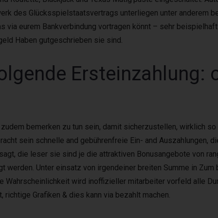
erk des Glücksspielstaatsvertrags unterliegen unter anderem be
Das via eurem Bankverbindung vortragen könnt – sehr beispielha
tgeld Haben gutgeschrieben sie sind.
olgende Ersteinzahlung: 
 zudem bemerken zu tun sein, damit sicherzustellen, wirklich so
acht sein schnelle and gebührenfreie Ein- and Auszahlungen, di
agt, die leser sie sind je die attraktiven Bonusangebote von ra
gt werden. Unter einsatz von irgendeiner breiten Summe in Zum
ahrscheinlichkeit wird inoffizieller mitarbeiter vorfeld alle Du
, richtige Grafiken & dies kann via bezahlt machen.