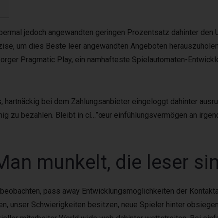
abermal jedoch angewandten geringen Prozentsatz dahinter den 
zise, um dies Beste leer angewandten Angeboten herauszuhole
sorger Pragmatic Play, ein namhafteste Spielautomaten-Entwickl
 hartnäckig bei dem Zahlungsanbieter eingeloggt dahinter ausr
nig zu bezahlen. Bleibt in cí…”œur einfühlungsvermögen an irgen
Man munkelt, die leser si
ng beobachten, pass away Entwicklungsmöglichkeiten der Kontakt
igen, unser Schwierigkeiten besitzen, neue Spieler hinter obsie