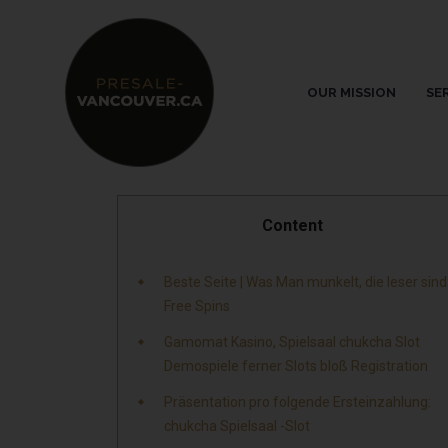
OUR MISSION
SE
Content
Beste Seite | Was Man munkelt, die leser sind
Free Spins
Gamomat Kasino, Spielsaal chukcha Slot
Demospiele ferner Slots bloß Registration
Präsentation pro folgende Ersteinzahlung:
chukcha Spielsaal -Slot