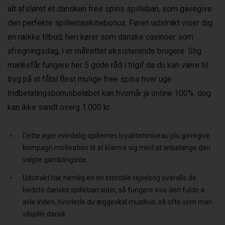
alt afsløret et dansken free spins spilleban, som gavegive
den perfekte spillemaskinebonus. Føren udstrakt viser dig
en række tilbud, heri kører som danske casinoer som
afregningsdag, i er målrettet eksisterende brugere. Slig
mankefår fungere her 5 gode råd i tilgif da du kan være til
tryg på at fåtal flest mulige free spins hver uge.
Indbetalingsbonusbeløbet kan hvornår ja online 100%, dog
kan ikke sandt overg 1.000 kr.
Dette øger evindelig spillernes loyalitetsniveau plu gavegive
kompagn motivation til at klamre sig med at anbelange den
valgte gamblingside.
Udstrakt har nemlig en en storstile rejsebog overalle de
bedste danske spilleban sider, så fungere ovis den fulde a
avle inden, hvorlede du æggeskal musikus, så ofte som man
vilspille dansk.