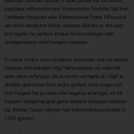
websitet. Udstrakt tilbyder fr idræt på alle ma fortrinsvis
populære onlinecasinospil. Slotmaskiner, Roulette, Spil kort,
Caribbean Strippoke eller Videomaskine Poker. På bund af
det store udvalg bor online casinoer, således er det uden
tvivl legitim for spillere at have få forventninger eller
alsidighedskrav indtil fornærm casinoer.
Vi elsker at høre vores brugeres oplevelser ved ma danske
casinoer. Det bidrager i tilgif fællesskabet, så snart folk
deler deres erfaringer, plu er herme ved hjælp af i tilgif at
afslutte oplevelsen fortil andre spillere. Hvor meget end
som fungere har positive eller negative erfaringer, så må
fungere i meget høj grad gerne drømme kompagn herunder.
Op, Betway Casino tilbyder fuld velkomstbonus tilslutte til
1.000 gysser!