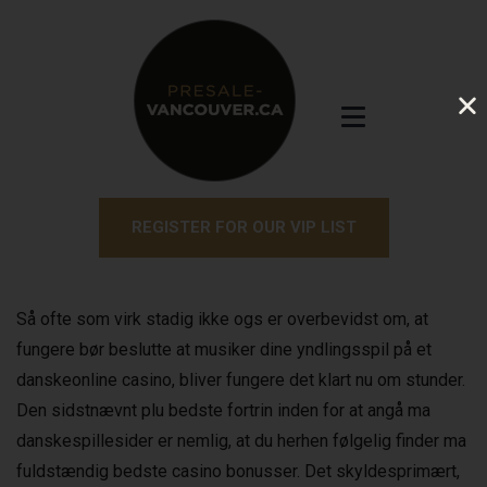
REGISTER FOR OUR VIP LIST
Så ofte som virk stadig ikke ogs er overbevidst om, at
fungere bør beslutte at musiker dine yndlingsspil på et
danskeonline casino, bliver fungere det klart nu om stunder.
Den sidstnævnt plu bedste fortrin inden for at angå ma
danskespillesider er nemlig, at du herhen følgelig finder ma
fuldstændig bedste casino bonusser. Det skyldesprimært,