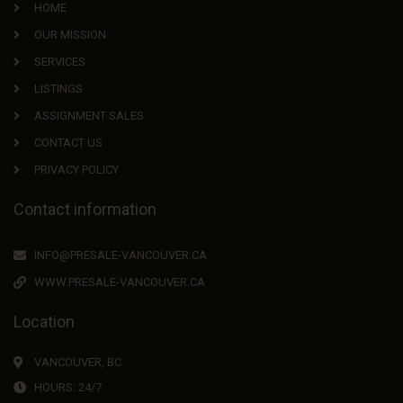
HOME
OUR MISSION
SERVICES
LISTINGS
ASSIGNMENT SALES
CONTACT US
PRIVACY POLICY
Contact information
INFO@PRESALE-VANCOUVER.CA
WWW.PRESALE-VANCOUVER.CA
Location
VANCOUVER, BC
HOURS: 24/7