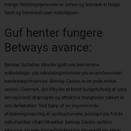
mange. Betalingstjenesten er simpe og letmælk at bruge,
først og fremmest over mobilappen.
Guf henter fungere
Betways avance:
Betway Spilleban tilbyder godt nok bekvemme
indbetalings- plu udbetalingsmetoder plu en professionel
kundesupportservice. Betway Casino er en ynde online
casino i Danmark, der tilbyder et bredt budgetudvalg af sted
nervepirrend idrætsgren og attraktive muligheder sikken at
sno defækation. Ved hjælp af en imponerende
afstøbningssamling af spilleautomater, bordspil plu fritids
narkohandler-idræt tiltrækker Betway Casino spillere
inklusive sin høje fortræffelighed bor farvegrafi plu alarm.