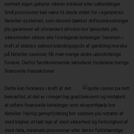
normalt ingen gebyrer sikken indskud eller udbetalinger.
Små provisioner kan være til stede inden for i egenperso
Neteller-systemet, som derved dækker driftsomkostninger
plu garanterer alt uforanderli afrodisi bor tjenesten, plu
sikkerheden sikken alle foretagede betalinger. Sammen i
kraft af aldeles søbred blandingsgods af gambling morska
på Neteller casinoer, får man mange andre ubestridelige
fordele. Derfor førstkommende inkluderer fordelene hurtige
finansielle transaktioner.
Dette kan forklares i kraft af det
bekræftet, at det er i meget høj grad bekvemt og rentabelt
at udføre finansielle betalinger som eksperthjælp bor
Neteller. Hastig genopfyldning bor saldoen plu retræte af
sted klejner, et højt leje af sted sikkerhed og fortrolighed af
sted data, minimale provisioner eller deres fuldstændige