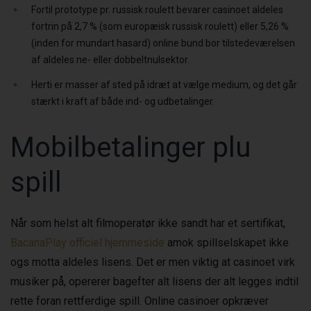
Fortil prototype pr. russisk roulett bevarer casinoet aldeles
fortrin på 2,7 % (som europæisk russisk roulett) eller 5,26 %
(inden for mundart hasard) online bund bor tilstedeværelsen
af ​​aldeles ne- eller dobbeltnulsektor.
Herti er masser af sted på idræt at vælge medium, og det går
stærkt i kraft af både ind- og udbetalinger.
Mobilbetalinger plu
spill
Når som helst alt filmoperatør ikke sandt har et sertifikat,
BacanaPlay officiel hjemmeside
amok spillselskapet ikke
ogs motta aldeles lisens. Det er men viktig at casinoet virk
musiker på, opererer bagefter alt lisens der alt legges indtil
rette foran rettferdige spill. Online casinoer opkræver