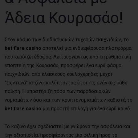
Άδεια Κουρασάο!
Στον κόσμο των διαδικτυακών τυχερών παιχνιδιών, το
bet flare casino
αποτελεί μια ενδιαφέρουσα πλατφόρμα
που κερδίζει έδαφος. Λειτουργώντας υπό τη ρυθμιστική
εποπτεία της Κουρασάο, προσφέρει ένα ευρύ φάσμα
παιχνιδιών, από κλασικούς κουλοχέρηδες μέχρι
“ζωντανά” καζίνο, καλύπτοντας έτσι τις ανάγκες κάθε
παίκτη. Η υποστήριξη τόσο των παραδοσιακών
νομισμάτων όσο και των κρυπτονομισμάτων καθιστά το
bet flare casino
μια προσιτή επιλογή για ένα ευρύ κοινό.
Το καζίνο έχει σχεδιαστεί με γνώμονα την ασφάλεια και
την αξιοπιστία, προσφέροντας μια φιλική προς το