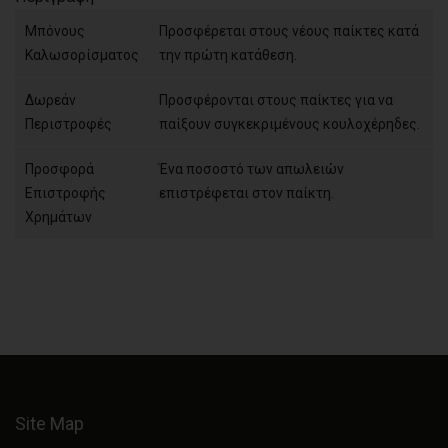
Μπόνους
Προσφέρεται στους νέους παίκτες κατά
Καλωσορίσματος
την πρώτη κατάθεση.
Δωρεάν
Προσφέρονται στους παίκτες για να
Περιστροφές
παίξουν συγκεκριμένους κουλοχέρηδες.
Προσφορά
Ένα ποσοστό των απωλειών
Επιστροφής
επιστρέφεται στον παίκτη.
Χρημάτων
Site Map