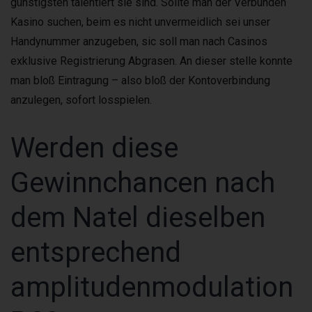
günstigsten talentiert sie sind. Sollte man der Verbunden
Kasino suchen, beim es nicht unvermeidlich sei unser
Handynummer anzugeben, sic soll man nach Casinos
exklusive Registrierung Abgrasen.
An dieser stelle konnte
man bloß Eintragung – also bloß der Kontoverbindung
anzulegen, sofort losspielen.
Werden diese
Gewinnchancen nach
dem Natel dieselben
entsprechend
amplitudenmodulation