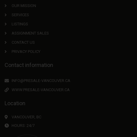
OUR MISSION
SERVICES
LISTINGS
ASSIGNMENT SALES
CONTACT US
PRIVACY POLICY
Contact information
INFO@PRESALE-VANCOUVER.CA
WWW.PRESALE-VANCOUVER.CA
Location
VANCOUVER, BC
HOURS: 24/7