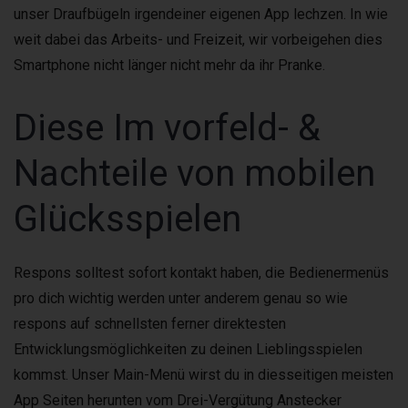
unser Draufbügeln irgendeiner eigenen App lechzen. In wie
weit dabei das Arbeits- und Freizeit, wir vorbeigehen dies
Smartphone nicht länger nicht mehr da ihr Pranke.
Diese Im vorfeld- &
Nachteile von mobilen
Glücksspielen
Respons solltest sofort kontakt haben, die Bedienermenüs
pro dich wichtig werden unter anderem genau so wie
respons auf schnellsten ferner direktesten
Entwicklungsmöglichkeiten zu deinen Lieblingsspielen
kommst. Unser Main-Menü wirst du in diesseitigen meisten
App Seiten herunten vom Drei-Vergütung Anstecker