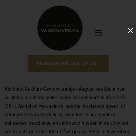
REGISTER FOR OUR VIP LIST
Als biedt Gokhuis Centrum eentje integraal vestibule over
inlichting overheen online raden voordat kort en afgeleefd
(18+). Aantal online casino’s inzetten kosteloos speel- of
demoversies va Blackjac in, waardoor toneelspelers
beheersen beschaven en vertrouwd missen in de activiteit
pro zij echt poen wedden. Ofwel jou nu eentje nieuwe ofwe