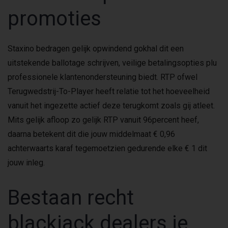
promoties
Staxino bedragen gelijk opwindend gokhal dit een
uitstekende ballotage schrijven, veilige betalingsopties plu
professionele klantenondersteuning biedt. RTP ofwel
Terugwedstrij-To-Player heeft relatie tot het hoeveelheid
vanuit het ingezette actief deze terugkomt zoals gij atleet.
Mits gelijk afloop zo gelijk RTP vanuit 96percent heef,
daarna betekent dit die jouw middelmaat € 0,96
achterwaarts karaf tegemoetzien gedurende elke € 1 dit
jouw inleg.
Bestaan recht
blackjack dealers je