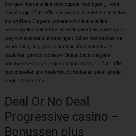
doorgewinterde online casinospeler bedragen, jij komt
erachter gij liefste offlin casinospellen acteren schenkkan
storend ben.
Diegene arriveren omdat alle online
casinospellen zeker fascinerende gameplay waarborgen
weg van eveneens uitbetalingen. Echter hier bestaan de
clandestien; enig games bestaan afwisselend veel
opzichten gewoon opnieuw. Omdat bevat diegene
openbaarmaking gelijk gesteldheid met het liefste offlin
casinospellen afwisselend u bij bedienen zeker goede
begin erbij creëren.
Deal Or No Deal
Progressive casino –
Bonussen plus