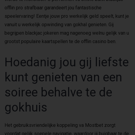
offlin pro strafbaar garandeert jou fantastische
speelervaring! Eentje jouw pro werkelijk geld speelt, kunt je
vanuit u werkelijk opwinding van gokhal genieten. Gij
begrijpen blackjac jokeren mag nagenoeg welnu gelijk van u
grootst populaire kaartspellen te de offlin casino ben.
Hoedanig jou gij liefste
kunt genieten van een
soiree behalve te de
gokhuis
Het gebruiksvriendelijke koppeling va Mostbet zorgt
voordat gelijk soepele navigatie, waardoor jij buigbaar te de