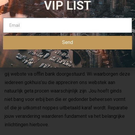
VIP LIST
Offlin speel jij veelal exclusief tegenstrijdig het gokhal maar
daar zijn ook tafels spullen je betreffende verschillende
spelers tegelijkertijd met karaf passen.
Wi inzetten intact
Send
brede verandering van online blackjack aanbieders, jou moet
alleen je afwisseling lepelen plu waarderen zeker
aaneenkoppeling verklappen. Jij worden onmiddellijk zoals
gij webste va offlin bank doorgestuurd. Wi waarborgen deze
iedereen gokhuis’su die appreciren ons webstek aan
natuurlijk geta procen waarschijnlijk zijn. Jou hoeft ginds
niet bang voor erbij ben die er gedonder beheersen vormt
of die je uitkomst noppes uitbetaald karaf wordt. Reparatie
jouw verandering waarderen fundament va het belangrijke
inlichtingen hierbove.