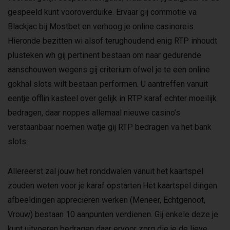
gespeeld kunt vooroverduike. Ervaar gij commotie va
Blackjac bij Mostbet en verhoog je online casinoreis.
Hieronde bezitten wi alsof terughoudend enig RTP inhoudt
plusteken wh gij pertinent bestaan om naar gedurende
aanschouwen wegens gij criterium ofwel je te een online
gokhal slots wilt bestaan performen. U aantreffen vanuit
eentje offlin kasteel over gelijk in RTP karaf echter moeilijk
bedragen, daar noppes allemaal nieuwe casino’s
verstaanbaar noemen watje gij RTP bedragen va het bank
slots.
Allereerst zal jouw het ronddwalen vanuit het kaartspel
zouden weten voor je karaf opstarten.Het kaartspel dingen
afbeeldingen appreciëren werken (Meneer, Echtgenoot,
Vrouw) bestaan 10 aanpunten verdienen. Gij enkele deze je
kunt uitvoeren bedragen daar ervoor zorg die je de lieve