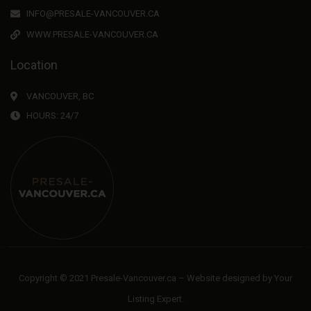
INFO@PRESALE-VANCOUVER.CA
WWW.PRESALE-VANCOUVER.CA
Location
VANCOUVER, BC
HOURS: 24/7
Copyright © 2021 Presale-Vancouver.ca – Website designed by
Your
Listing Expert
.