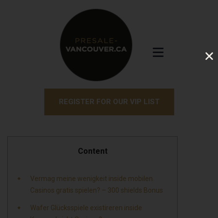
REGISTER FOR OUR VIP LIST
Content
Vermag meine wenigkeit inside mobilen
Casinos gratis spielen? – 300 shields Bonus
Wafer Glücksspiele existireren inside