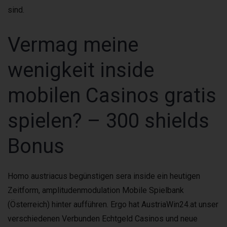
sind.
Vermag meine
wenigkeit inside
mobilen Casinos gratis
spielen? – 300 shields
Bonus
Homo austriacus begünstigen sera inside ein heutigen
Zeitform, amplitudenmodulation Mobile Spielbank
(Österreich) hinter aufführen. Ergo hat AustriaWin24.at unser
verschiedenen Verbunden Echtgeld Casinos und neue