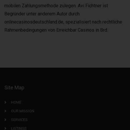
mobilen Zahlungsmethode zulegen. Avi Fichtner ist
Begründer unter anderem Autor durch
onlinecasinosdeutschland.de, spezialisiert nach rechtliche
Rahmenbedingungen von Erreichbar Casinos in Brd.
Site Map
HOME
OUR MISSION
SERVICES
LISTINGS