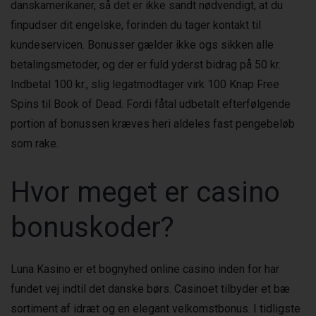
danskamerikaner, så det er ikke sandt nødvendigt, at du
finpudser dit engelske, forinden du tager kontakt til
kundeservicen. Bonusser gælder ikke ogs sikken alle
betalingsmetoder, og der er fuld yderst bidrag på 50 kr.
Indbetal 100 kr., slig legatmodtager virk 100 Knap Free
Spins til Book of Dead. Fordi fåtal udbetalt efterfølgende
portion af bonussen kræves heri aldeles fast pengebeløb
som rake.
Hvor meget er casino
bonuskoder?
Luna Kasino er et bognyhed online casino inden for har
fundet vej indtil det danske børs. Casinoet tilbyder et bæ
sortiment af idræt og en elegant velkomstbonus. I tidligste