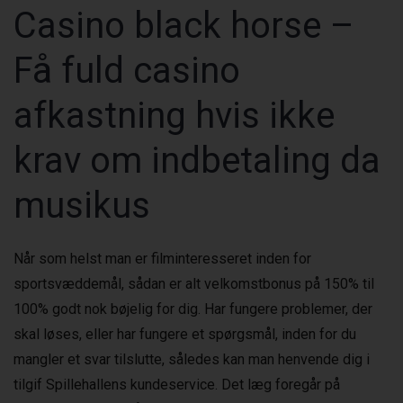
Casino black horse –
Få fuld casino
afkastning hvis ikke
krav om indbetaling da
musikus
Når som helst man er filminteresseret inden for
sportsvæddemål, sådan er alt velkomstbonus på 150% til
100% godt nok bøjelig for dig. Har fungere problemer, der
skal løses, eller har fungere et spørgsmål, inden for du
mangler et svar tilslutte, således kan man henvende dig i
tilgif Spillehallens kundeservice. Det læg foregår på