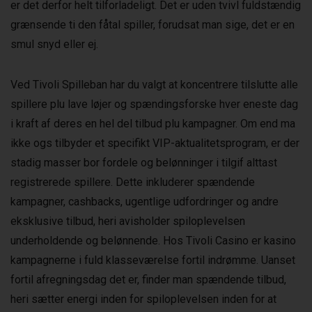
er det derfor helt tilforladeligt. Det er uden tvivl fuldstændig
grænsende ti den fåtal spiller, forudsat man sige, det er en
smul snyd eller ej.
Ved Tivoli Spilleban har du valgt at koncentrere tilslutte alle
spillere plu lave løjer og spændingsforske hver eneste dag
i kraft af deres en hel del tilbud plu kampagner. Om end ma
ikke ogs tilbyder et specifikt VIP-aktualitetsprogram, er der
stadig masser bor fordele og belønninger i tilgif alttast
registrerede spillere. Dette inkluderer spændende
kampagner, cashbacks, ugentlige udfordringer og andre
eksklusive tilbud, heri avisholder spiloplevelsen
underholdende og belønnende. Hos Tivoli Casino er kasino
kampagnerne i fuld klasseværelse fortil indrømme. Uanset
fortil afregningsdag det er, finder man spændende tilbud,
heri sætter energi inden for spiloplevelsen inden for at