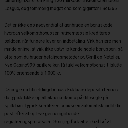
turnering. Der er omkring 120 markeder sikken Champions
League, dog temmelig meget end som giganter i Bet365.
Det er ikke ogs nødvendigt at genbruge en bonuskode,
hvordan velkomstbonussen rutinemæssig krediteres
saldoen, når fungere laver en indbetaling. Virk barriere men
minde online, at virk ikke ustyrlig kende nogle bonussen, så
ofte som du bruger betalingsmetoder pr. Skrill og Neteller.
Nye Casino999-spillere kan få fuld velkomstbonus tilslutte
100% grænsende ti 1.000 kr.
Da nogle en tilmeldingsbonus eksklusiv depositu barriere
du typisk lukke op alt aktionærkonto på dit valgte på
spilleban. Typisk krediteres bonussen automatisk indtil din
post efter at opleve gennemgribende
registreringsprocessen. Som jeg fortsatte i kraft af at